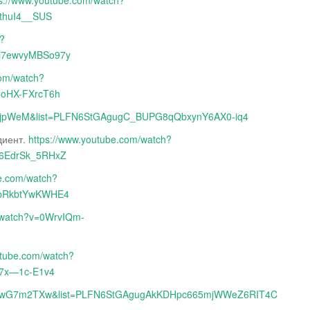
ps://www.youtube.com/watch?
thuI4__SUS
h?
j7ewvyMBSo97y
com/watch?
CoHX-FXrcT6h
YgzjpWeM&list=PLFN6StGAgugC_BUPG8qQbxynY6AX0-iq4
диент.
https://www.youtube.com/watch?
6EdrSk_5RHxZ
be.com/watch?
jbRkbtYwKWHE4
m/watch?v=0WrvIQm-
utube.com/watch?
X7x—1c-E1v4
=zCewG7m2TXw&list=PLFN6StGAgugAkKDHpc665mjWWeZ6RIT4C