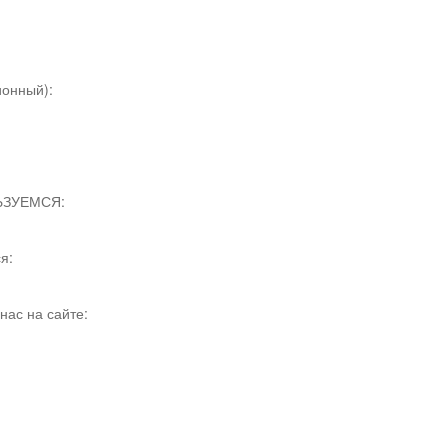
онный):
ЬЗУЕМСЯ:
я:
нас на сайте: