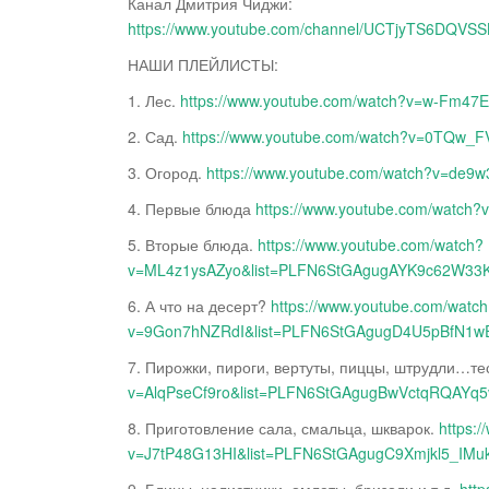
Канал Дмитрия Чиджи:
https://www.youtube.com/channel/UCTjyTS6DQV
НАШИ ПЛЕЙЛИСТЫ:
1. Лес.
https://www.youtube.com/watch?v=w-Fm47
2. Сад.
https://www.youtube.com/watch?v=0TQw
3. Огород.
https://www.youtube.com/watch?v=d
4. Первые блюда
https://www.youtube.com/watc
5. Вторые блюда.
https://www.youtube.com/watch?
v=ML4z1ysAZyo&list=PLFN6StGAgugAYK9c62W3
6. А что на десерт?
https://www.youtube.com/watc
v=9Gon7hNZRdI&list=PLFN6StGAgugD4U5pBfN
7. Пирожки, пироги, вертуты, пиццы, штрудли…те
v=AlqPseCf9ro&list=PLFN6StGAgugBwVctqRQAYq
8. Приготовление сала, смальца, шкварок.
https:
v=J7tP48G13HI&list=PLFN6StGAgugC9Xmjkl5_IMu