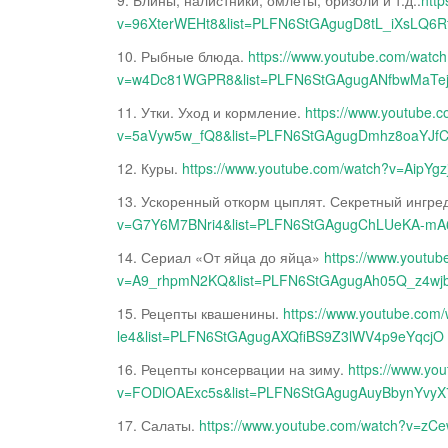
9. Блины, налистники, омлеты, бризоли и т.д..
htt
v=96XterWEHt8&list=PLFN6StGAgugD8tL_iXsLQ6R
10. Рыбные блюда.
https://www.youtube.com/watc
v=w4Dc81WGPR8&list=PLFN6StGAgugANfbwMaTe
11. Утки. Уход и кормление.
https://www.youtube.
v=5aVyw5w_fQ8&list=PLFN6StGAgugDmhz8oaYJf
12. Куры.
https://www.youtube.com/watch?v=Aip
13. Ускоренный откорм цыплят. Секретный ингре
v=G7Y6M7BNri4&list=PLFN6StGAgugChLUeKA-mA
14. Сериал «От яйца до яйца»
https://www.youtu
v=A9_rhpmN2KQ&list=PLFN6StGAgugAh05Q_z4w
15. Рецепты квашенины.
https://www.youtube.co
le4&list=PLFN6StGAgugAXQfiBS9Z3lWV4p9eYqcjO
16. Рецепты консервации на зиму.
https://www.yo
v=FODlOAExc5s&list=PLFN6StGAgugAuyBbynYvy
17. Салаты.
https://www.youtube.com/watch?v