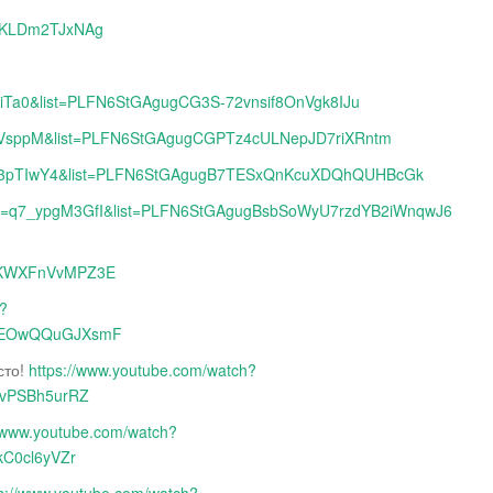
SSKLDm2TJxNAg
EiTa0&list=PLFN6StGAgugCG3S-72vnsif8OnVgk8IJu
_FVsppM&list=PLFN6StGAgugCGPTz4cULNepJD7riXRntm
e9w3pTIwY4&list=PLFN6StGAgugB7TESxQnKcuXDQhQUHBcGk
h?v=q7_ypgM3GfI&list=PLFN6StGAgugBsbSoWyU7rzdYB2iWnqwJ6
3KWXFnVvMPZ3E
h?
1wEOwQQuGJXsmF
сто!
https://www.youtube.com/watch?
5vPSBh5urRZ
//www.youtube.com/watch?
kC0cl6yVZr