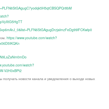
&list=PLFN6StGAgugC7yodqk5H5qtCBSQPQr8bM
watch?
WpVyXtG5HgTT
=USvp6mArJ_0&list=PLFN6StGAgugDrzjalmzFeDg99lFCKwlp0
том.
https://www.youtube.com/watch?
Bx06D5IKQKn
1_N9LsZaNm0mDo
ww.youtube.com/watch?
2W-V2H3xBPt2
бы получать новости канала и уведомления о выходе новых