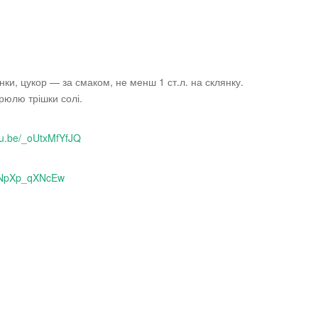
ки, цукор — за смаком, не менш 1 ст.л. на склянку.
рюлю трішки солі.
utu.be/_oUtxMfYfJQ
nnNpXp_qXNcEw