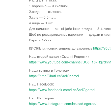
Р Е Ц Е П Т тіста:
1.борошно — 3 склянки,
2.вода — 1 склянка,
3.сіль
— 0,5 ч.л.,
4.яйце — 1 шт..
Для начинки — вишні (або інша ягода) — 3-4 склян
Щоб не розварювались вареники — додати в каст
Варити 4-5 хв..
КИСІЛЬ із лісових вишень до вареників
https://yo
Наш второй канал «Смачні Рецепти»:
https://www.youtube.com/channel/UC6F16kRg7d
Наша группа в Телеграм:
https://t.me/ChatLesSadOgorod
Наш FaceBook:
https://www.facebook.com/LesSadOgorod
Наш Инстаграм:
https://www.instagram.com/les.sad.ogorod/