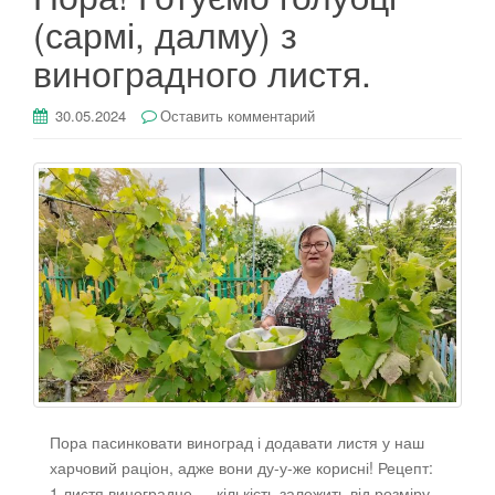
(сармі, далму) з
виноградного листя.
30.05.2024
Оставить комментарий
Пора пасинковати виноград і додавати листя у наш
харчовий раціон, адже вони ду-у-же корисні! Рецепт:
1.листя виноградне — кількість залежить від розміру,