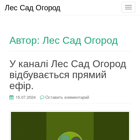
Лес Сад Огород
П
о
к
а
Автор:
Лес Сад Огород
з
а
т
ь
У каналі Лес Сад Огород
/
відбувається прямий
С
к
ефір.
р
ы
15.07.2024
Оставить комментарий
т
ь
н
а
в
и