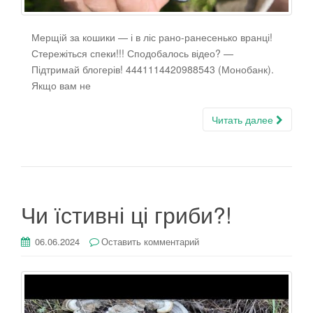
Мерщій за кошики — і в ліс рано-ранесенько вранці!
Стережіться спеки!!! Сподобалось відео? —
Підтримай блогерів! 4441114420988543 (Монобанк).
Якщо вам не
Читать далее
Чи їстивні ці гриби?!
06.06.2024
Оставить комментарий