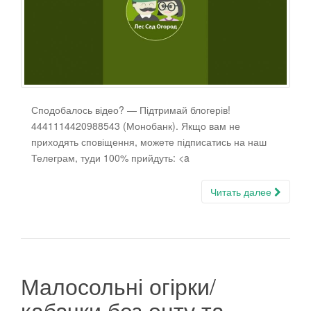
г
а
ц
и
ю
Сподобалось відео? — Підтримай блогерів!
4441114420988543 (Монобанк). Якщо вам не
приходять сповіщення, можете підписатись на наш
Телеграм, туди 100% прийдуть: <a
Читать далее
Малосольні огірки/
кабачки без оцту та