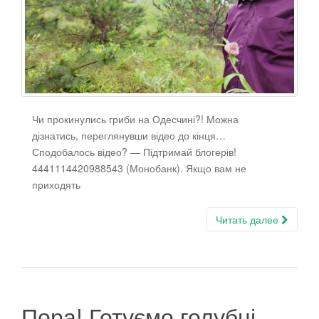
Чи прокинулись гриби на Одесчині?! Можна
дізнатись, переглянувши відео до кінця…
Сподобалось відео? — Підтримай блогерів!
4441114420988543 (Монобанк). Якщо вам не
приходять
Читать далее
Пора! Готуємо голубці