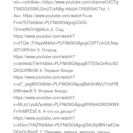
rel=»nofollow»>https://www.youtube.com/channel/UCTjy
TS6DQVSSKLDm2TJxNAg НАШИ ПЛЕЙЛИСТЫ: 1.
Лес. https://www.youtube.com/watch?v=w-
Fm47EiTa0&list=PLFN6StGAgugCG3S-
72vnsif8OnVgk8IJu 2. Сад.
https://www.youtube.com/watch?
v=0TQw_FVsppM&list=PLFN6StGAgugCGPTz4cULNep
JD7riXRntm 3. Огород.
https://www.youtube.com/watch?
v=de9w3pTIwY4&list=PLFN6StGAgugB7TESxQnKcuXD
QhQUHBcGk 4. Первые блюда
https://www.youtube.com/watch?
v=q7_ypgM3GfI&list=PLFN6StGAgugBsbSoWyU7rzdYB
2iWnqwJ6 5. Вторые блюда.
https://www.youtube.com/watch?
v=ML4z1ysAZyo&list=PLFN6StGAgugAYK9c62W33KWX
FnVvMPZ3E 6. А что на десерт?
https://www.youtube.com/watch?
v=9Gon7hNZRdI&list=PLFN6StGAgugD4U5pBfN1wEOw
QQuGJXsmF 7. Пирожки, пироги, вертуты, пиццы,