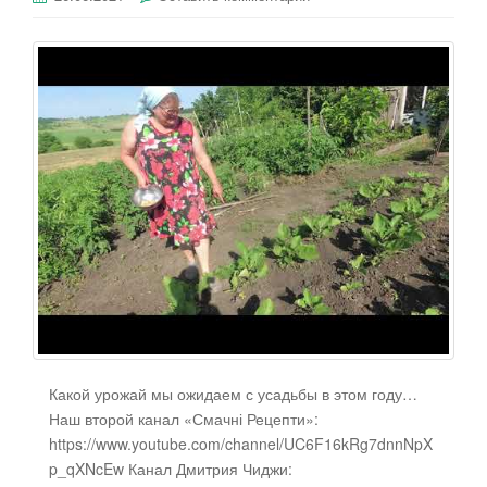
Какой урожай мы ожидаем с усадьбы в этом году…
Наш второй канал «Смачні Рецепти»:
https://www.youtube.com/channel/UC6F16kRg7dnnNpX
p_qXNcEw Канал Дмитрия Чиджи: