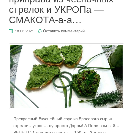
стрелок и УКРОПа —
СМАКОТА-а-а…
18.06.2021
Оставить комментарий
Прекрасный Вкуснейший соус из Бросового сырья —
стрелки…укроп… ну просто Даром! А Поле-зны-ы-й…
РЕЦЕПТ: 1 стрелки чеснока — 150 гр., 2.масло