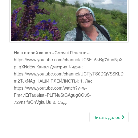
Наш второй канал «Смачні Рецепти»:
https://www.youtube.com/channel/UC6F16kRg7dnnNpX
p_qXNcEw Канал Дмитрия Чиджи:
https://www.youtube.com/channel/UCTjyTS6DQVSSKLD
m2TJxNAg НАШИ ПЛЕЙЛИСТЫ: 1. Лес.
https://www.youtube.com/watch?v=w-
Fm47EiTa0&list=PLFN6StGAgugCG3S-
72vnsif8OnVgk8IJu 2. Сад.
Читать далее