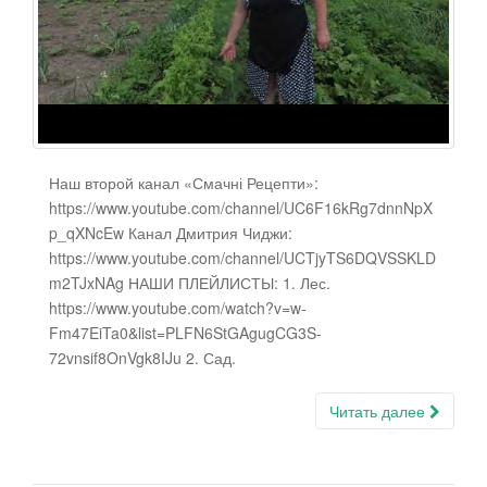
Наш второй канал «Смачні Рецепти»:
https://www.youtube.com/channel/UC6F16kRg7dnnNpX
p_qXNcEw Канал Дмитрия Чиджи:
https://www.youtube.com/channel/UCTjyTS6DQVSSKLD
m2TJxNAg НАШИ ПЛЕЙЛИСТЫ: 1. Лес.
https://www.youtube.com/watch?v=w-
Fm47EiTa0&list=PLFN6StGAgugCG3S-
72vnsif8OnVgk8IJu 2. Сад.
Читать далее