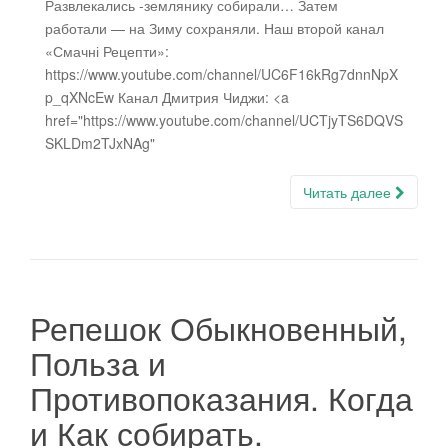
Развлекались -землянику собирали… Затем
работали — на Зиму сохраняли. Наш второй канал
«Смачні Рецепти»:
https://www.youtube.com/channel/UC6F16kRg7dnnNpX
p_qXNcEw Канал Дмитрия Чиджи: <a
href="https://www.youtube.com/channel/UCTjyTS6DQVS
SKLDm2TJxNAg"
Читать далее
Репешок Обыкновенный,
Польза и
Противопоказания. Когда
и Как собирать.