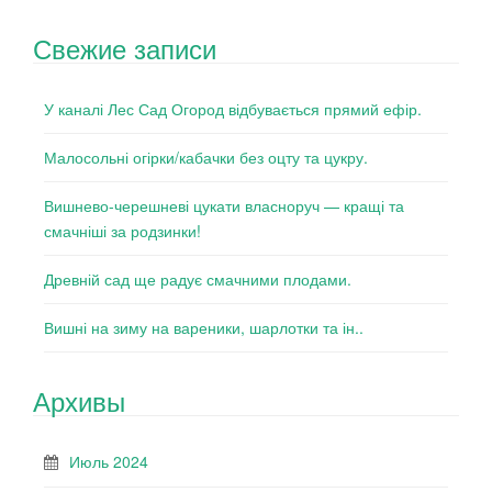
Свежие записи
У каналі Лес Сад Огород відбувається прямий ефір.
Малосольні огірки/кабачки без оцту та цукру.
Вишнево-черешневі цукати власноруч — кращі та
смачніші за родзинки!
Древній сад ще радує смачними плодами.
Вишні на зиму на вареники, шарлотки та ін..
Архивы
Июль 2024