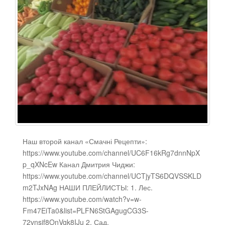
Наш второй канал «Смачні Рецепти»:
https://www.youtube.com/channel/UC6F16kRg7dnnNpX
p_qXNcEw Канал Дмитрия Чиджи:
https://www.youtube.com/channel/UCTjyTS6DQVSSKLD
m2TJxNAg НАШИ ПЛЕЙЛИСТЫ: 1. Лес.
https://www.youtube.com/watch?v=w-
Fm47EiTa0&list=PLFN6StGAgugCG3S-
72vnsif8OnVgk8IJu 2. Сад.