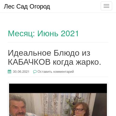
Лес Сад Огород
П
о
к
а
Месяц:
Июнь 2021
з
а
т
ь
Идеальное Блюдо из
/
КАБАЧКОВ когда жарко.
С
к
30.06.2021
Оставить комментарий
р
ы
т
ь
н
а
в
и