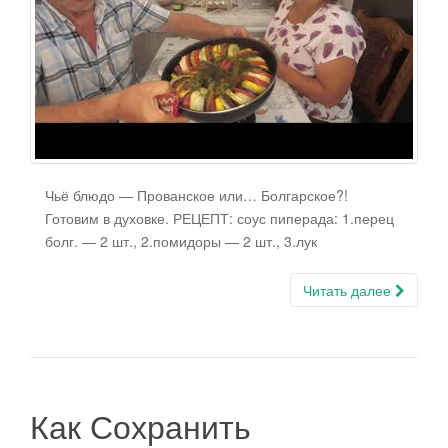
г
а
ц
и
ю
Чьё блюдо — Прованское или… Болгарское?!
Готовим в духовке. РЕЦЕПТ: соус пиперада: 1.перец
болг. — 2 шт., 2.помидоры — 2 шт., 3.лук
Читать далее
Как Сохранить