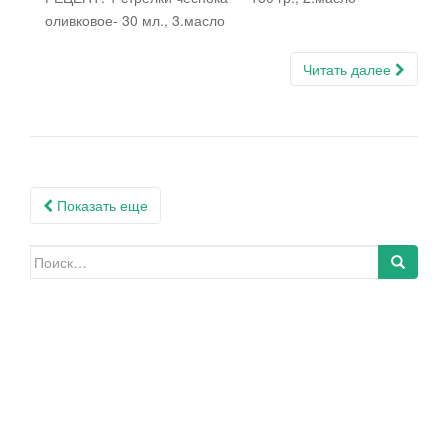
оливковое- 30 мл., 3.масло
Читать далее
Навигация
Показать еще
по
записям
Искать: