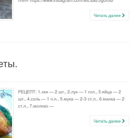
href="https://www.instagram.com/les.sad.ogorod/"
Читать далее
еты.
РЕЦЕПТ: 1.хек — 2 шт., 2.лук — 1 гол., 3.яйца — 2
шт., 4.соль — 1 ч.л., 5.мука — 2-3 ст.л., 6.манка — 2
ст.л., 7.молоко —
Читать далее