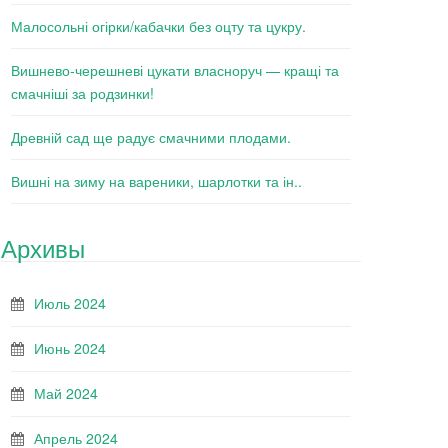
Малосольні огірки/кабачки без оцту та цукру.
Вишнево-черешневі цукати власноруч — кращі та
смачніші за родзинки!
Древній сад ще радує смачними плодами.
Вишні на зиму на вареники, шарлотки та ін..
Архивы
Июль 2024
Июнь 2024
Май 2024
Апрель 2024