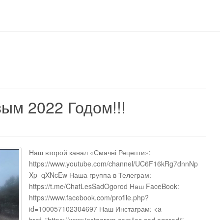
м 2022 Годом!!!
Наш второй канал «Смачні Рецепти»:
https://www.youtube.com/channel/UC6F16kRg7dnnNp
Xp_qXNcEw Наша группа в Телеграм:
https://t.me/ChatLesSadOgorod Наш FaceBook:
https://www.facebook.com/profile.php?
id=100057102304697 Наш Инстаграм: <a