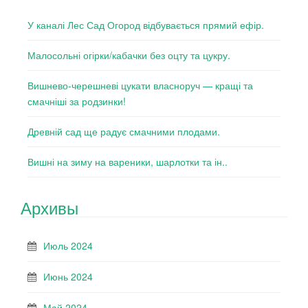
У каналі Лес Сад Огород відбувається прямий ефір.
Малосольні огірки/кабачки без оцту та цукру.
Вишнево-черешневі цукати власноруч — кращі та
смачніші за родзинки!
Древній сад ще радує смачними плодами.
Вишні на зиму на вареники, шарлотки та ін..
Архивы
Июль 2024
Июнь 2024
Май 2024