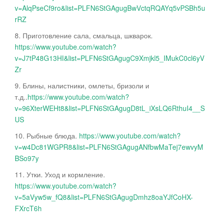
v=AlqPseCf9ro&list=PLFN6StGAgugBwVctqRQAYq5vPSBh5u
rRZ
8. Приготовление сала, смальца, шкварок.
https://www.youtube.com/watch?
v=J7tP48G13HI&list=PLFN6StGAgugC9Xmjkl5_IMukC0cl6yV
Zr
9. Блины, налистники, омлеты, бризоли и
т.д..
https://www.youtube.com/watch?
v=96XterWEHt8&list=PLFN6StGAgugD8tL_iXsLQ6RthuI4__S
US
10. Рыбные блюда.
https://www.youtube.com/watch?
v=w4Dc81WGPR8&list=PLFN6StGAgugANfbwMaTej7ewvyM
BSo97y
11. Утки. Уход и кормление.
https://www.youtube.com/watch?
v=5aVyw5w_fQ8&list=PLFN6StGAgugDmhz8oaYJfCoHX-
FXrcT6h