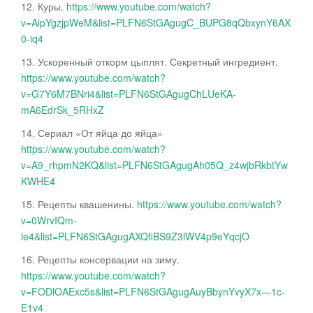
12. Куры.
https://www.youtube.com/watch?
v=AipYgzjpWeM&list=PLFN6StGAgugC_BUPG8qQbxynY6AX
0-iq4
13. Ускоренный откорм цыплят. Секретный ингредиент.
https://www.youtube.com/watch?
v=G7Y6M7BNri4&list=PLFN6StGAgugChLUeKA-
mA6EdrSk_5RHxZ
14. Сериал «От яйца до яйца»
https://www.youtube.com/watch?
v=A9_rhpmN2KQ&list=PLFN6StGAgugAh05Q_z4wjbRkbtYw
KWHE4
15. Рецепты квашенины.
https://www.youtube.com/watch?
v=0WrvIQm-
le4&list=PLFN6StGAgugAXQfiBS9Z3lWV4p9eYqcjO
16. Рецепты консервации на зиму.
https://www.youtube.com/watch?
v=FODlOAExc5s&list=PLFN6StGAgugAuyBbynYvyX7x—1c-
E1v4