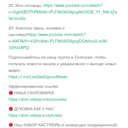
22. Мои питомцы.
https://www.youtube.com/watch?
v=Ggk4IBCPhPM&list=PLFN6StGAgugAeOIGB_Y1_N9LsZa
Nm0mDo
23. Алкоголь (вина, наливки и
настойки)
https://www.youtube.com/watch?
v=K8FAVH14QPo&list=PLFN6StGAgugDGA60y2L42W-
V2H3xBPt2
Подписывайтесь на нашу группу в Телеграм, чтобы
получать новости канала и уведомления о выходе новых
видео:
https://t.me/LesSadOgorodNews
Аффилированные ссылки:
НАША СКОРОВАРКА:
https://dom.odesa.in/scorovarka
ДУХОВКА КАК У НАС:
https://dom.odesa.in/duhovka
Наш НАБОР КАСТРЮЛЬ и сковородок (индукционный):