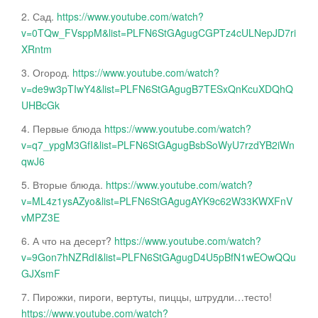
2. Сад.
https://www.youtube.com/watch?
v=0TQw_FVsppM&list=PLFN6StGAgugCGPTz4cULNepJD7ri
XRntm
3. Огород.
https://www.youtube.com/watch?
v=de9w3pTIwY4&list=PLFN6StGAgugB7TESxQnKcuXDQhQ
UHBcGk
4. Первые блюда
https://www.youtube.com/watch?
v=q7_ypgM3GfI&list=PLFN6StGAgugBsbSoWyU7rzdYB2iWn
qwJ6
5. Вторые блюда.
https://www.youtube.com/watch?
v=ML4z1ysAZyo&list=PLFN6StGAgugAYK9c62W33KWXFnV
vMPZ3E
6. А что на десерт?
https://www.youtube.com/watch?
v=9Gon7hNZRdI&list=PLFN6StGAgugD4U5pBfN1wEOwQQu
GJXsmF
7. Пирожки, пироги, вертуты, пиццы, штрудли…тесто!
https://www.youtube.com/watch?