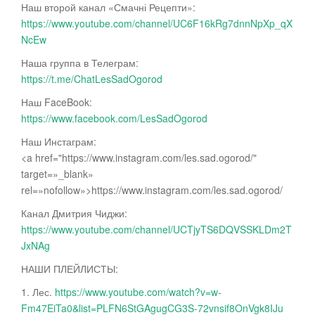
Наш второй канал «Смачні Рецепти»:
https://www.youtube.com/channel/UC6F16kRg7dnnNpXp_qX
NcEw
Наша группа в Телеграм:
https://t.me/ChatLesSadOgorod
Наш FaceBook:
https://www.facebook.com/LesSadOgorod
Наш Инстаграм:
<a href="https://www.instagram.com/les.sad.ogorod/"
target=»_blank»
rel=»nofollow»>https://www.instagram.com/les.sad.ogorod/
Канал Дмитрия Чиджи:
https://www.youtube.com/channel/UCTjyTS6DQVSSKLDm2T
JxNAg
НАШИ ПЛЕЙЛИСТЫ:
1. Лес.
https://www.youtube.com/watch?v=w-
Fm47EiTa0&list=PLFN6StGAgugCG3S-72vnsif8OnVgk8IJu