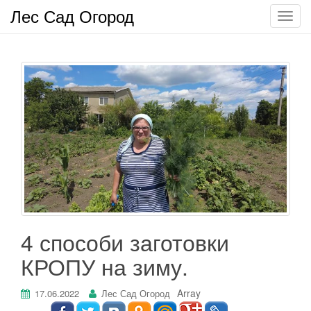
Лес Сад Огород
П
о
к
а
з
а
т
ь
/
С
к
р
ы
т
4 способи заготовки
ь
КРОПУ на зиму.
н
а
в
Array
17.06.2022
Лес Сад Огород
и