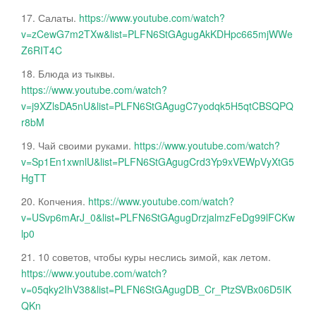
17. Салаты.
https://www.youtube.com/watch?
v=zCewG7m2TXw&list=PLFN6StGAgugAkKDHpc665mjWWe
Z6RIT4C
18. Блюда из тыквы.
https://www.youtube.com/watch?
v=j9XZlsDA5nU&list=PLFN6StGAgugC7yodqk5H5qtCBSQPQ
r8bM
19. Чай своими руками.
https://www.youtube.com/watch?
v=Sp1En1xwnlU&list=PLFN6StGAgugCrd3Yp9xVEWpVyXtG5
HgTT
20. Копчения.
https://www.youtube.com/watch?
v=USvp6mArJ_0&list=PLFN6StGAgugDrzjalmzFeDg99lFCKw
lp0
21. 10 советов, чтобы куры неслись зимой, как летом.
https://www.youtube.com/watch?
v=05qky2IhV38&list=PLFN6StGAgugDB_Cr_PtzSVBx06D5IK
QKn