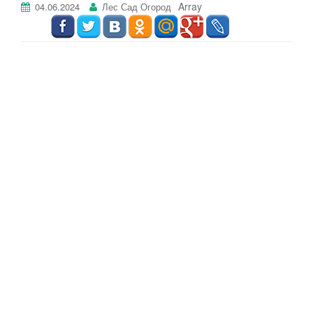
Array
04.06.2024
Лес Сад Огород
г
а
ц
и
ю