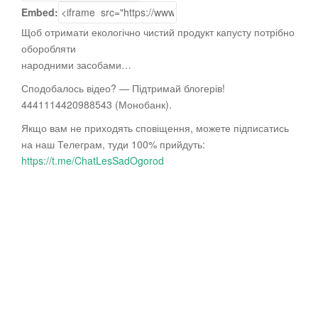
Embed:
Щоб отримати екологічно чистий продукт капусту потрібно
оборобляти
народними засобами…
Сподобалось відео? — Підтримай блогерів!
4441114420988543 (Монобанк).
Якщо вам не приходять сповіщення, можете
підписатись
на наш Телеграм, туди 100% прийдуть:
https://t.me/ChatLesSadOgorod