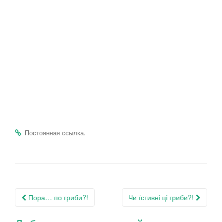
.
Постоянная ссылка
Навигация
Пора… по гриби?!
Чи їстивні ці гриби?!
по