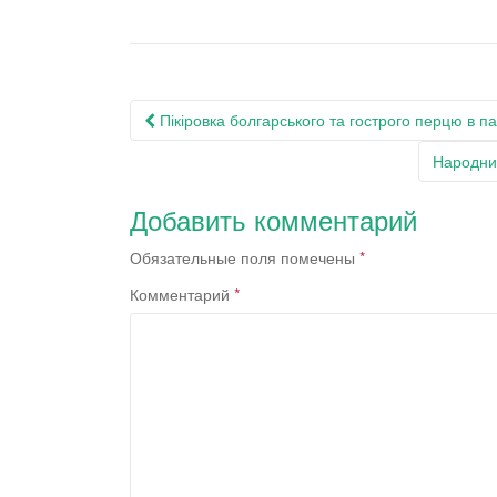
Навигация
Пікіровка болгарського та гострого перцю в па
по
Народний
записям
Добавить комментарий
Обязательные поля помечены
*
Комментарий
*