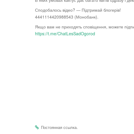
В яких умовах кактус дає багато квітів одразу і дек
Сподобалось відео? — Підтримай блогерів!
4441114420988543 (Монобанк).
Якщо вам
не приходять сповіщення, можете підп
https://t.me/ChatLesSadOgorod
.
Постоянная ссылка