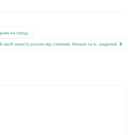
рник на город.
 засіб захисту рослин від слимаків, бляшок та ін. шкідників.