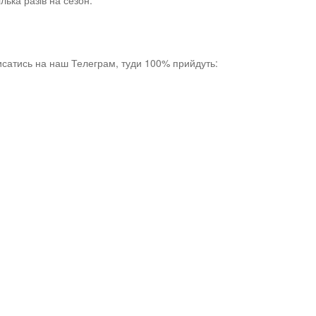
ілька разів на сезон.
исатись на наш Телеграм, туди 100% прийдуть: