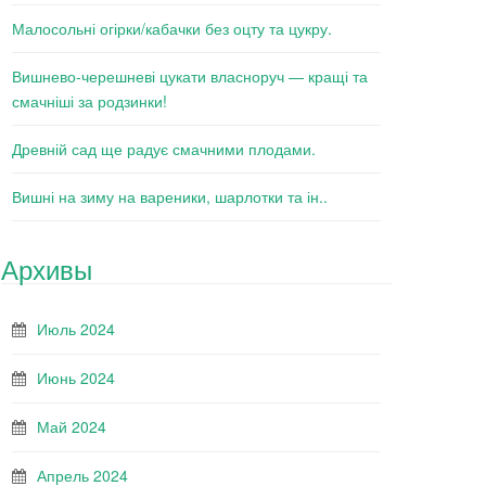
Малосольні огірки/кабачки без оцту та цукру.
Вишнево-черешневі цукати власноруч — кращі та
смачніші за родзинки!
Древній сад ще радує смачними плодами.
Вишні на зиму на вареники, шарлотки та ін..
Архивы
Июль 2024
Июнь 2024
Май 2024
Апрель 2024