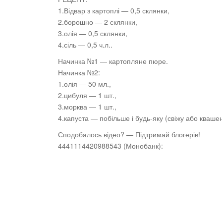
1.Відвар з картоплі — 0,5 склянки,
2.борошно
— 2 склянки,
3.олія — 0,5 склянки,
4.сіль — 0,5 ч.л..
Начинка №1 — картопляне пюре.
Начинка №2:
1.олія — 50 мл.,
2.цибуля — 1 шт.,
3.морква — 1 шт.,
4.капуста — побільше і будь-яку (свіжу або кваше
Сподобалось відео? — Підтримай блогерів!
4441114420988543 (Монобанк):