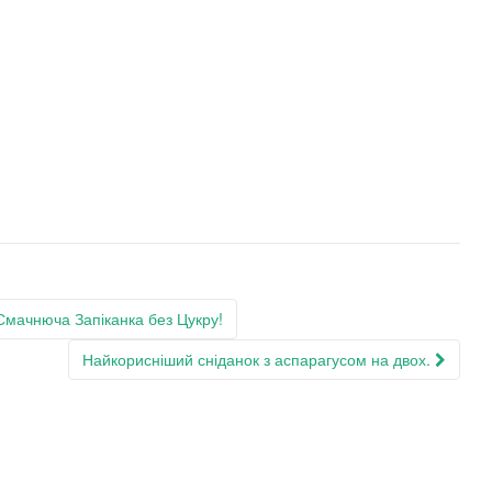
ачнюча Запіканка без Цукру!
Найкорисніший сніданок з аспарагусом на двох.