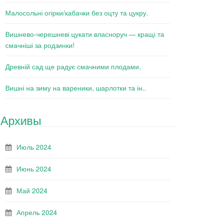
Малосольні огірки/кабачки без оцту та цукру.
Вишнево-черешневі цукати власноруч — кращі та
смачніші за родзинки!
Древній сад ще радує смачними плодами.
Вишні на зиму на вареники, шарлотки та ін..
Архивы
Июль 2024
Июнь 2024
Май 2024
Апрель 2024