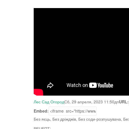
Лес Сад Огород
Сб, 29 апреля, 2023 11:50дп
URL:
Embed:
Без яєць, Без дріжджів, Без соди-розпушувача, Бе
РЕЦЕПТ: