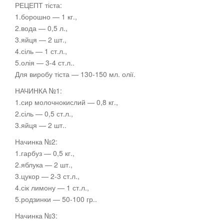
РЕЦЕПТ тіста:
1.борошно — 1 кг.,
2.вода — 0,5 л.,
3.яйця — 2 шт.,
4.сіль — 1 ст.л.,
5.олія
— 3-4 ст.л..
Для виробу тіста — 130-150 мл. олії.
НАЧИНКА №1:
1.сир молочнокислий — 0,8 кг.,
2.сіль — 0,5 ст.л.,
3.яйця — 2 шт..
Начинка №2:
1.гарбуз — 0,5 кг.,
2.яблука — 2 шт.,
3.цукор — 2-3 ст.л.,
4.сік лимону — 1 ст.л.,
5.родзинки — 50-100 гр..
Начинка №3: