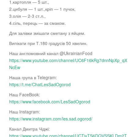
1.картопля — 5 шт.,
2.цибуля — 1 шт.,кріп — 1 пучок,
3.олія — 2-3 ст.л.,
4.сіль, перець — за смаком.
Для залівки змішати сметану з яйцем.
Випікати при Т.180 градусів 50 хвилин.
Наш англомовний канал @UkrainianFood
https://www.youtube.com/channel/UC6F16kRg7dnnNpXp_qX
NcEw
Наша група в Telegram:
https://t.me/ChatLesSadOgorod
Наш FaceBook:
https://www.facebook.com/LesSadOgorod
Наш Instagram:
https://www.instagram.com/les.sad.ogorod/
Канал Дмитра Чіджі:
https://www.youtube.com/channel/UCTjyTS6DQVSSKLDm2T