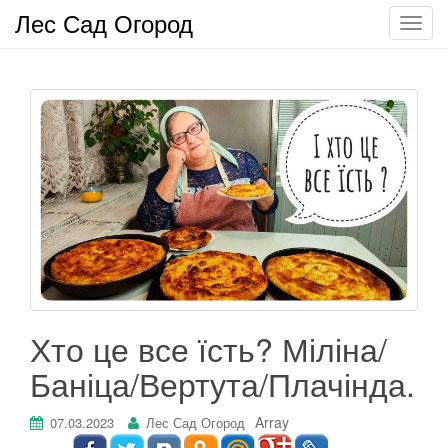
Лес Сад Огород
П
о
к
а
з
а
т
ь
/
С
к
р
ы
т
Хто це все їсть? Міліна/
ь
Баніца/Вертута/Плачінда.
н
а
в
Array
07.03.2023
Лес Сад Огород
и