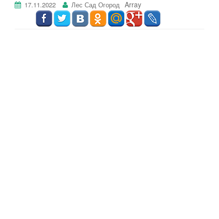
Array
17.11.2022
Лес Сад Огород
г
а
ц
и
ю