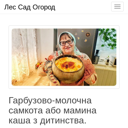
Лес Сад Огород
П
о
к
а
з
а
т
ь
/
С
к
р
ы
т
Гарбузово-молочна
ь
самкота або мамина
н
а
каша з дитинства.
в
и