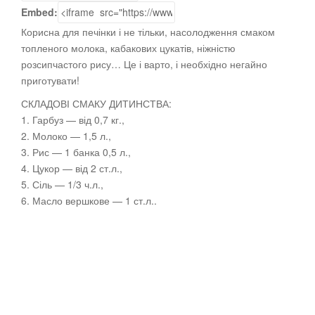
Embed:
Корисна для печінки і не тільки, насолодження смаком
топленого молока, кабакових цукатів, ніжністю
розсипчастого рису… Це і варто, і необхідно
негайно
приготувати!
СКЛАДОВІ СМАКУ ДИТИНСТВА:
1. Гарбуз — від 0,7 кг.,
2. Молоко — 1,5 л.,
3. Рис — 1 банка 0,5 л.,
4. Цукор — від 2 ст.л.,
5. Сіль — 1/3 ч.л.,
6. Масло вершкове — 1 ст.л..