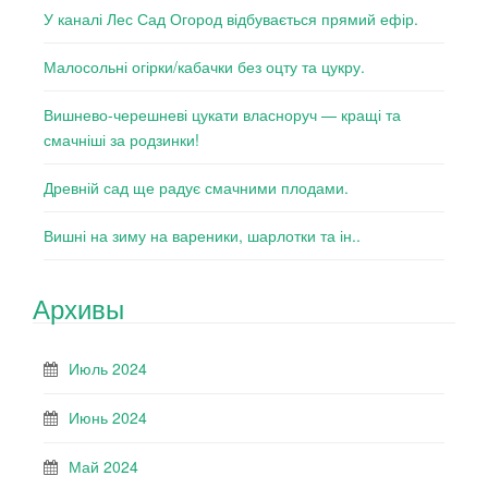
У каналі Лес Сад Огород відбувається прямий ефір.
Малосольні огірки/кабачки без оцту та цукру.
Вишнево-черешневі цукати власноруч — кращі та
смачніші за родзинки!
Древній сад ще радує смачними плодами.
Вишні на зиму на вареники, шарлотки та ін..
Архивы
Июль 2024
Июнь 2024
Май 2024