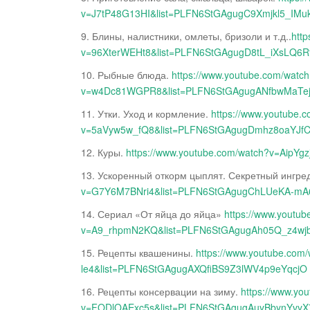
v=J7tP48G13HI&list=PLFN6StGAgugC9Xmjkl5_IMu
9. Блины, налистники, омлеты, бризоли и т.д..
htt
v=96XterWEHt8&list=PLFN6StGAgugD8tL_iXsLQ6R
10. Рыбные блюда.
https://www.youtube.com/watc
v=w4Dc81WGPR8&list=PLFN6StGAgugANfbwMaTe
11. Утки. Уход и кормление.
https://www.youtube.
v=5aVyw5w_fQ8&list=PLFN6StGAgugDmhz8oaYJf
12. Куры.
https://www.youtube.com/watch?v=Aip
13. Ускоренный откорм цыплят. Секретный ингре
v=G7Y6M7BNri4&list=PLFN6StGAgugChLUeKA-mA
14. Сериал «От яйца до яйца»
https://www.youtu
v=A9_rhpmN2KQ&list=PLFN6StGAgugAh05Q_z4w
15. Рецепты квашенины.
https://www.youtube.co
le4&list=PLFN6StGAgugAXQfiBS9Z3lWV4p9eYqcjO
16. Рецепты консервации на зиму.
https://www.yo
v=FODlOAExc5s&list=PLFN6StGAgugAuyBbynYvy