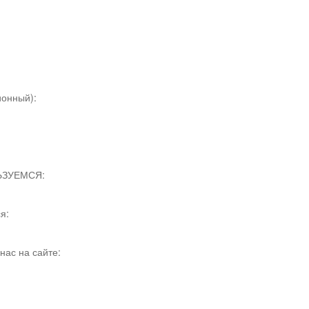
онный):
ЬЗУЕМСЯ:
я:
нас на сайте: