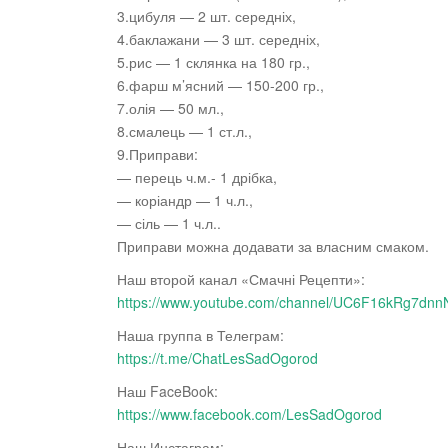
3.цибуля — 2 шт. середніх,
4.баклажани — 3 шт. середніх,
5.рис — 1 склянка на 180 гр.,
6.фарш м’ясний — 150-200 гр.,
7.олія — 50 мл.,
8.смалець — 1 ст.л.,
9.Приправи:
— перець ч.м.- 1 дрібка,
— коріандр — 1 ч.л.,
— сіль — 1 ч.л..
Приправи можна додавати за власним смаком.
Наш второй канал «Смачні Рецепти»:
https://www.youtube.com/channel/UC6F16kRg7d
Наша группа в Телеграм:
https://t.me/ChatLesSadOgorod
Наш FaceBook:
https://www.facebook.com/LesSadOgorod
Наш Инстаграм: