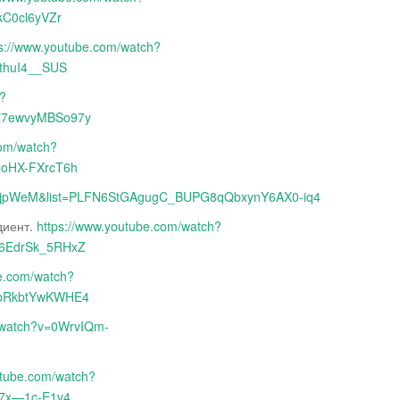
kC0cl6yVZr
ps://www.youtube.com/watch?
thuI4__SUS
h?
j7ewvyMBSo97y
com/watch?
CoHX-FXrcT6h
YgzjpWeM&list=PLFN6StGAgugC_BUPG8qQbxynY6AX0-iq4
диент.
https://www.youtube.com/watch?
6EdrSk_5RHxZ
be.com/watch?
jbRkbtYwKWHE4
m/watch?v=0WrvIQm-
utube.com/watch?
X7x—1c-E1v4