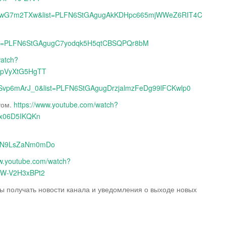
=zCewG7m2TXw&list=PLFN6StGAgugAkKDHpc665mjWWeZ6RIT4C
&list=PLFN6StGAgugC7yodqk5H5qtCBSQPQr8bM
watch?
WpVyXtG5HgTT
=USvp6mArJ_0&list=PLFN6StGAgugDrzjalmzFeDg99lFCKwlp0
том.
https://www.youtube.com/watch?
Bx06D5IKQKn
1_N9LsZaNm0mDo
ww.youtube.com/watch?
2W-V2H3xBPt2
бы получать новости канала и уведомления о выходе новых