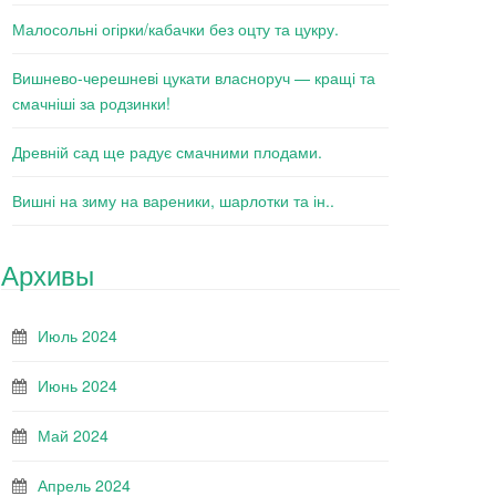
Малосольні огірки/кабачки без оцту та цукру.
Вишнево-черешневі цукати власноруч — кращі та
смачніші за родзинки!
Древній сад ще радує смачними плодами.
Вишні на зиму на вареники, шарлотки та ін..
Архивы
Июль 2024
Июнь 2024
Май 2024
Апрель 2024