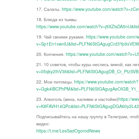
17. Салаты.
https://www.youtube.com/watch?v
18. Блюда из тыквы.
https://www.youtube.com/watch?v=j9XZlsDA5nU
19. Чай своими руками.
https://www.youtube.com/
v=Sp1En1xwnlU&list=PLFN6StGAgugCrd3Yp9xVE
20. Копчения.
https://www.youtube.com/watch?v
21. 10 советов, чтобы куры неслись зимой, как ле
v=05qky2IhV38&list=PLFN6StGAgugDB_Cr_PtzSV
22. Мои питомцы.
https://www.youtube.com/watch?
v=Ggk4IBCPhPM&list=PLFN6StGAgugAeOIGB_Y
23. Алкоголь (вина, наливки и настойки)
https://w
v=K8FAVH14QPo&list=PLFN6StGAgugDGA60y2L4
Подписывайтесь на нашу группу в Телеграм, что
видео:
https://t.me/LesSadOgorodNews