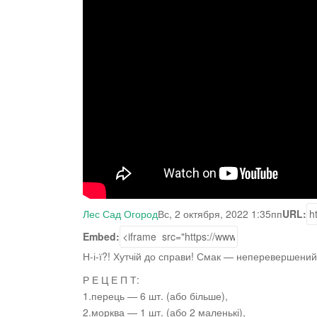
Лес Сад Огород
Вс, 2 октября, 2022 1:35пп
URL:
Embed:
Н-і-ї?! Хутчій до справи! Смак — неперевершений
Р Е Ц Е П Т:
1.перець — 6 шт. (або більше),
2.морква — 1 шт.
(або 2 маленькі),