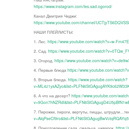
https://www.instagram.com/les.sad.ogorod/
Канал Дмитрия Чиджи:
https://www.youtube.com/channel/UCTjyTS6DQV
НАШИ ПЛЕЙЛИСТЫ:
1. Лес.
https://www.youtube.com/watch?v=w-Fm47
2. Сад.
https://www.youtube.com/watch?v=0TQw
3. Огород.
https://www.youtube.com/watch?v=d
4. Первые блюда
https://www.youtube.com/watc
5. Вторые блюда.
https://www.youtube.com/watch?
v=ML4z1ysAZyo&list=PLFN6StGAgugAYK9c62W3
6. А что на десерт?
https://www.youtube.com/watc
v=9Gon7hNZRdI&list=PLFN6StGAgugD4U5pBfN
7. Пирожки, пироги, вертуты, пиццы, штрудли…те
v=AlqPseCf9ro&list=PLFN6StGAgugBwVctqRQAYq
8. Приготовление сала, смальца, шкварок.
https: