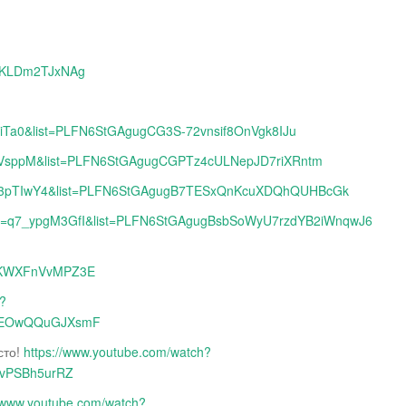
SSKLDm2TJxNAg
EiTa0&list=PLFN6StGAgugCG3S-72vnsif8OnVgk8IJu
_FVsppM&list=PLFN6StGAgugCGPTz4cULNepJD7riXRntm
e9w3pTIwY4&list=PLFN6StGAgugB7TESxQnKcuXDQhQUHBcGk
h?v=q7_ypgM3GfI&list=PLFN6StGAgugBsbSoWyU7rzdYB2iWnqwJ6
3KWXFnVvMPZ3E
h?
1wEOwQQuGJXsmF
сто!
https://www.youtube.com/watch?
5vPSBh5urRZ
//www.youtube.com/watch?