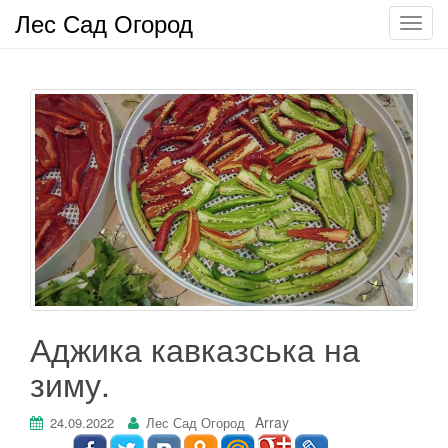
Лес Сад Огород
П
о
к
а
з
а
т
ь
/
С
к
р
ы
т
Аджика кавказська на
ь
зиму.
н
а
в
Array
24.09.2022
Лес Сад Огород
и