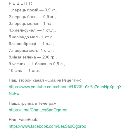
Р Е Ц Е П Т:
1.перець гіркий — 0,9 кг.,
2.перець болг. — 0,9 кг.,
3.перець мелен.- 1 ч.л.,
4.хмелі-сунелі
— 1 ст.л.,
5.коріандр мел.- 1 ст.л.,
6.чорнобривці — 1 ч.л.,
7.паприка мел.- 1 ст.л.,
8.кінза зелена — 200 гр.,
9.часник — 1 банка на 0,5 л.,
10.сіль — 1 ст.л..
Наш второй канал «Смачні Рецепти»:
https://www.youtube.com/channel/UC6F16kRg7dnnNpXp_qX
NcEw
Наша группа в Телеграм:
https://t.me/ChatLesSadOgorod
Наш FaceBook:
https://www.facebook.com/LesSadOgorod