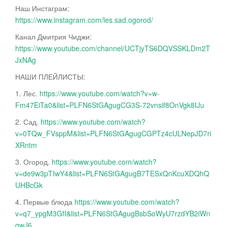
Наш Инстаграм:
https://www.instagram.com/les.sad.ogorod/
Канал Дмитрия Чиджи:
https://www.youtube.com/channel/UCTjyTS6DQVSSKLDm2T
JxNAg
НАШИ ПЛЕЙЛИСТЫ:
1. Лес.
https://www.youtube.com/watch?v=w-
Fm47EiTa0&list=PLFN6StGAgugCG3S-72vnsif8OnVgk8IJu
2. Сад.
https://www.youtube.com/watch?
v=0TQw_FVsppM&list=PLFN6StGAgugCGPTz4cULNepJD7ri
XRntm
3. Огород.
https://www.youtube.com/watch?
v=de9w3pTIwY4&list=PLFN6StGAgugB7TESxQnKcuXDQhQ
UHBcGk
4. Первые блюда
https://www.youtube.com/watch?
v=q7_ypgM3GfI&list=PLFN6StGAgugBsbSoWyU7rzdYB2iWn
qwJ6