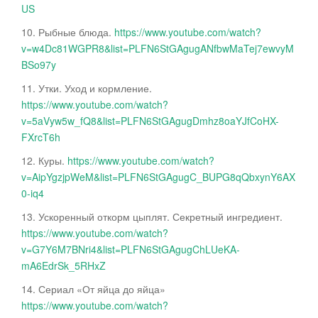
US
10. Рыбные блюда.
https://www.youtube.com/watch?
v=w4Dc81WGPR8&list=PLFN6StGAgugANfbwMaTej7ewvyM
BSo97y
11. Утки. Уход и кормление.
https://www.youtube.com/watch?
v=5aVyw5w_fQ8&list=PLFN6StGAgugDmhz8oaYJfCoHX-
FXrcT6h
12. Куры.
https://www.youtube.com/watch?
v=AipYgzjpWeM&list=PLFN6StGAgugC_BUPG8qQbxynY6AX
0-iq4
13. Ускоренный откорм цыплят. Секретный ингредиент.
https://www.youtube.com/watch?
v=G7Y6M7BNri4&list=PLFN6StGAgugChLUeKA-
mA6EdrSk_5RHxZ
14. Сериал «От яйца до яйца»
https://www.youtube.com/watch?