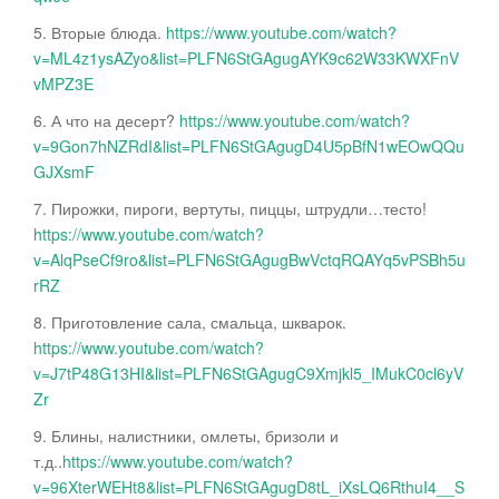
5. Вторые блюда.
https://www.youtube.com/watch?
v=ML4z1ysAZyo&list=PLFN6StGAgugAYK9c62W33KWXFnV
vMPZ3E
6. А что на десерт?
https://www.youtube.com/watch?
v=9Gon7hNZRdI&list=PLFN6StGAgugD4U5pBfN1wEOwQQu
GJXsmF
7. Пирожки, пироги, вертуты, пиццы, штрудли…тесто!
https://www.youtube.com/watch?
v=AlqPseCf9ro&list=PLFN6StGAgugBwVctqRQAYq5vPSBh5u
rRZ
8. Приготовление сала, смальца, шкварок.
https://www.youtube.com/watch?
v=J7tP48G13HI&list=PLFN6StGAgugC9Xmjkl5_IMukC0cl6yV
Zr
9. Блины, налистники, омлеты, бризоли и
т.д..
https://www.youtube.com/watch?
v=96XterWEHt8&list=PLFN6StGAgugD8tL_iXsLQ6RthuI4__S