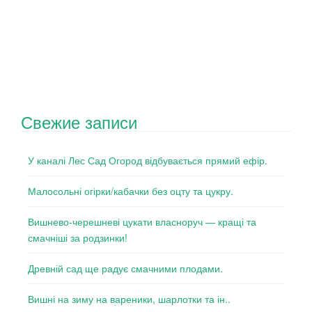
Свежие записи
У каналі Лес Сад Огород відбувається прямий ефір.
Малосольні огірки/кабачки без оцту та цукру.
Вишнево-черешневі цукати власноруч — кращі та
смачніші за родзинки!
Древній сад ще радує смачними плодами.
Вишні на зиму на вареники, шарлотки та ін..