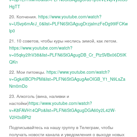
HgTT
20. Копчения.
https://www.youtube.com/watch?
v=USvp6mArJ_0&list=PLFN6StGAgugDrzjalmzFeDg99lFCKw
lp0
21. 10 советов, чтобы куры неслись зимой, как летом.
https://www.youtube.com/watch?
v=05qky2IhV38&list=PLFN6StGAgugDB_Cr_PtzSVBx06D5IK
QKn
22. Мои питомцы.
https://www.youtube.com/watch?
v=Ggk4IBCPhPM&list=PLFN6StGAgugAeOIGB_Y1_N9LsZa
Nm0mDo
23. Алкоголь (вина, наливки и
настойки)
https://www.youtube.com/watch?
v=K8FAVH14QPo&list=PLFN6StGAgugDGA60y2L42W-
V2H3xBPt2
Подписывайтесь на нашу группу в Телеграм, чтобы
получать новости канала и уведомления о выходе новых