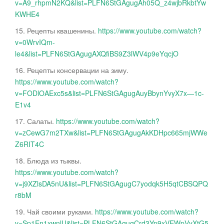
v=A9_rhpmN2KQ&list=PLFN6StGAgugAh05Q_z4wjbRkbtYw
KWHE4
15. Рецепты квашенины.
https://www.youtube.com/watch?
v=0WrvIQm-
le4&list=PLFN6StGAgugAXQfiBS9Z3lWV4p9eYqcjO
16. Рецепты консервации на зиму.
https://www.youtube.com/watch?
v=FODlOAExc5s&list=PLFN6StGAgugAuyBbynYvyX7x—1c-
E1v4
17. Салаты.
https://www.youtube.com/watch?
v=zCewG7m2TXw&list=PLFN6StGAgugAkKDHpc665mjWWe
Z6RIT4C
18. Блюда из тыквы.
https://www.youtube.com/watch?
v=j9XZlsDA5nU&list=PLFN6StGAgugC7yodqk5H5qtCBSQPQ
r8bM
19. Чай своими руками.
https://www.youtube.com/watch?
v=Sp1En1xwnlU&list=PLFN6StGAgugCrd3Yp9xVEWpVyXtG5