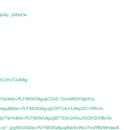
nnNpXp_qXNcEw
SSKLDm2TJxNAg
EiTa0&list=PLFN6StGAgugCG3S-72vnsif8OnVgk8IJu
_FVsppM&list=PLFN6StGAgugCGPTz4cULNepJD7riXRntm
e9w3pTIwY4&list=PLFN6StGAgugB7TESxQnKcuXDQhQUHBcGk
h?v=q7_ypgM3GfI&list=PLFN6StGAgugBsbSoWyU7rzdYB2iWnqwJ6