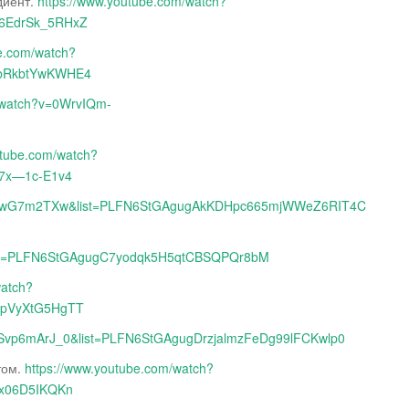
диент.
https://www.youtube.com/watch?
6EdrSk_5RHxZ
be.com/watch?
jbRkbtYwKWHE4
m/watch?v=0WrvIQm-
utube.com/watch?
X7x—1c-E1v4
=zCewG7m2TXw&list=PLFN6StGAgugAkKDHpc665mjWWeZ6RIT4C
&list=PLFN6StGAgugC7yodqk5H5qtCBSQPQr8bM
watch?
WpVyXtG5HgTT
=USvp6mArJ_0&list=PLFN6StGAgugDrzjalmzFeDg99lFCKwlp0
том.
https://www.youtube.com/watch?
Bx06D5IKQKn