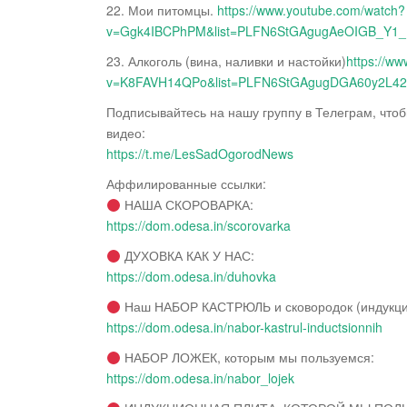
22. Мои питомцы.
https://www.youtube.com/watch?
v=Ggk4IBCPhPM&list=PLFN6StGAgugAeOIGB_Y
23. Алкоголь (вина, наливки и настойки)
https://w
v=K8FAVH14QPo&list=PLFN6StGAgugDGA60y2L4
Подписывайтесь на нашу группу в Телеграм, что
видео:
https://t.me/LesSadOgorodNews
Аффилированные ссылки:
НАША СКОРОВАРКА:
https://dom.odesa.in/scorovarka
ДУХОВКА КАК У НАС:
https://dom.odesa.in/duhovka
Наш НАБОР КАСТРЮЛЬ и сковородок (индукци
https://dom.odesa.in/nabor-kastrul-inductsionnih
НАБОР ЛОЖЕК, которым мы пользуемся:
https://dom.odesa.in/nabor_lojek