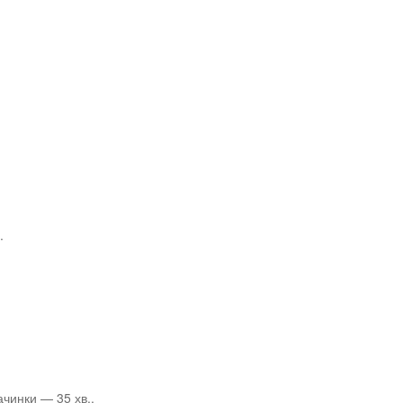
.
ачинки — 35 хв..