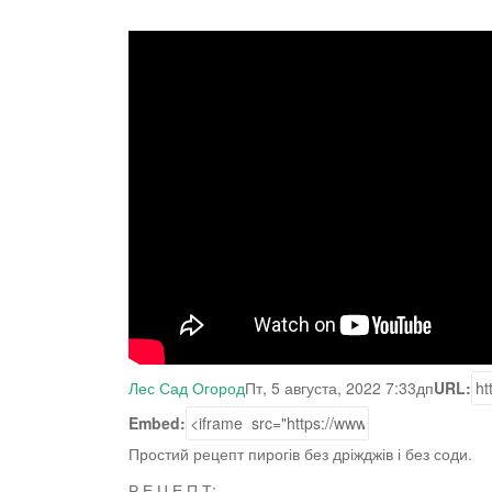
Лес Сад Огород
Пт, 5 августа, 2022 7:33дп
URL:
Embed:
Простий рецепт пирогів без дріжджів і без соди.
Р Е Ц Е П Т: