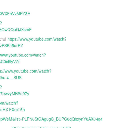
3KWXFnVvMPZ3E
h?
1wEOwQQuGJXsmF
сто!
https://www.youtube.com/watch?
5vPSBh5urRZ
//www.youtube.com/watch?
kC0cl6yVZr
ps://www.youtube.com/watch?
thuI4__SUS
h?
j7ewvyMBSo97y
com/watch?
CoHX-FXrcT6h
YgzjpWeM&list=PLFN6StGAgugC_BUPG8qQbxynY6AX0-iq4