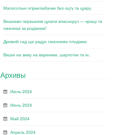
Малосольні огірки/кабачки без оцту та цукру.
Вишнево-черешневі цукати власноруч — кращі та
смачніші за родзинки!
Древній сад ще радує смачними плодами.
Вишні на зиму на вареники, шарлотки та ін..
Архивы
Июль 2024
Июнь 2024
Май 2024
Апрель 2024