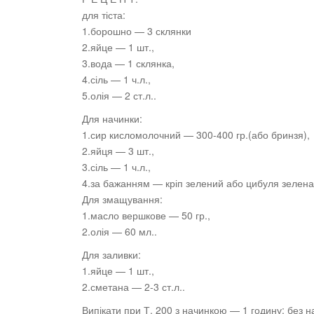
для тіста:
1.борошно — 3 склянки
2.яйце — 1 шт.,
3.вода
— 1 склянка,
4.сіль — 1 ч.л.,
5.олія — 2 ст.л..
Для начинки:
1.сир кисломолочний — 300-400 гр.(або бринзя),
2.яйця — 3 шт.,
3.сіль — 1 ч.л.,
4.за бажанням — кріп зелений або цибуля зелена
Для змащування:
1.масло вершкове — 50 гр.,
2.олія — 60 мл..
Для заливки:
1.яйце — 1 шт.,
2.сметана — 2-3 ст.л..
Випікати при Т. 200 з начинкою — 1 годину; без н