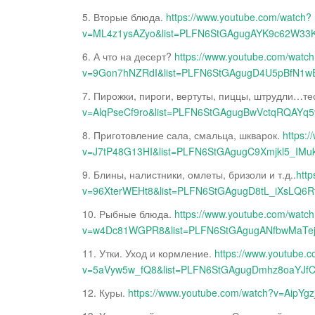
5. Вторые блюда.
https://www.youtube.com/watch?
v=ML4z1ysAZyo&list=PLFN6StGAgugAYK9c62W3
6. А что на десерт?
https://www.youtube.com/watc
v=9Gon7hNZRdI&list=PLFN6StGAgugD4U5pBfN
7. Пирожки, пироги, вертуты, пиццы, штрудли…те
v=AlqPseCf9ro&list=PLFN6StGAgugBwVctqRQAYq
8. Приготовление сала, смальца, шкварок.
https:
v=J7tP48G13HI&list=PLFN6StGAgugC9Xmjkl5_IMu
9. Блины, налистники, омлеты, бризоли и т.д..
htt
v=96XterWEHt8&list=PLFN6StGAgugD8tL_iXsLQ6R
10. Рыбные блюда.
https://www.youtube.com/watc
v=w4Dc81WGPR8&list=PLFN6StGAgugANfbwMaTe
11. Утки. Уход и кормление.
https://www.youtube.
v=5aVyw5w_fQ8&list=PLFN6StGAgugDmhz8oaYJf
12. Куры.
https://www.youtube.com/watch?v=Aip