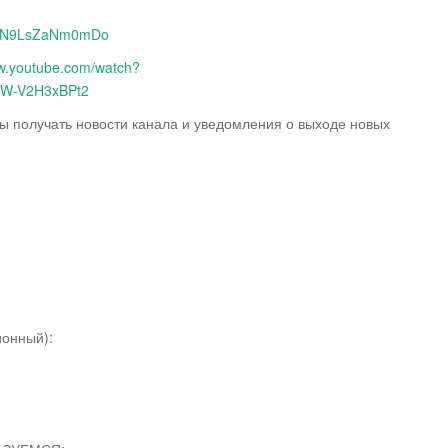
1_N9LsZaNm0mDo
ww.youtube.com/watch?
2W-V2H3xBPt2
бы получать новости канала и уведомления о выходе новых
онный):