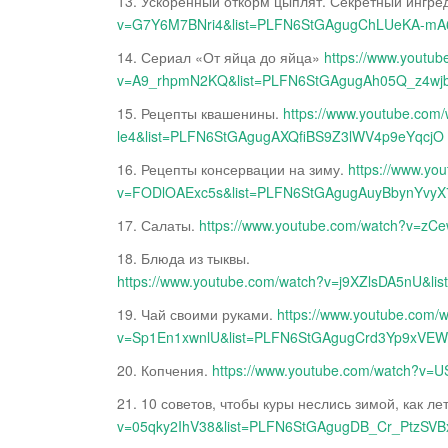
13. Ускоренный откорм цыплят. Секретный ингре
v=G7Y6M7BNri4&list=PLFN6StGAgugChLUeKA-mA
14. Сериал «От яйца до яйца»
https://www.youtu
v=A9_rhpmN2KQ&list=PLFN6StGAgugAh05Q_z4w
15. Рецепты квашенины.
https://www.youtube.co
le4&list=PLFN6StGAgugAXQfiBS9Z3lWV4p9eYqcjO
16. Рецепты консервации на зиму.
https://www.yo
v=FODlOAExc5s&list=PLFN6StGAgugAuyBbynYvy
17. Салаты.
https://www.youtube.com/watch?v
18. Блюда из тыквы.
https://www.youtube.com/watch?v=j9XZlsDA5nU
19. Чай своими руками.
https://www.youtube.com/
v=Sp1En1xwnlU&list=PLFN6StGAgugCrd3Yp9xVE
20. Копчения.
https://www.youtube.com/watch?v
21. 10 советов, чтобы куры неслись зимой, как ле
v=05qky2IhV38&list=PLFN6StGAgugDB_Cr_PtzSV