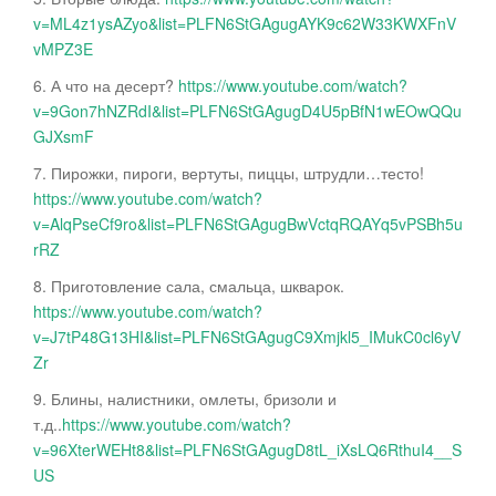
v=ML4z1ysAZyo&list=PLFN6StGAgugAYK9c62W33KWXFnV
vMPZ3E
6. А что на десерт?
https://www.youtube.com/watch?
v=9Gon7hNZRdI&list=PLFN6StGAgugD4U5pBfN1wEOwQQu
GJXsmF
7. Пирожки, пироги, вертуты, пиццы, штрудли…тесто!
https://www.youtube.com/watch?
v=AlqPseCf9ro&list=PLFN6StGAgugBwVctqRQAYq5vPSBh5u
rRZ
8. Приготовление сала, смальца, шкварок.
https://www.youtube.com/watch?
v=J7tP48G13HI&list=PLFN6StGAgugC9Xmjkl5_IMukC0cl6yV
Zr
9. Блины, налистники, омлеты, бризоли и
т.д..
https://www.youtube.com/watch?
v=96XterWEHt8&list=PLFN6StGAgugD8tL_iXsLQ6RthuI4__S
US