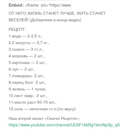
Embed:
ОТ НЕГО ЖИЗНЬ СТАНЕТ ЛУЧШЕ, ЖИТЬ СТАНЕТ
ВЕСЕЛЕЙ! (Добавляем в конце видео)
РЕЦЕПТ:
1.вода — 2-2,5
л.,
2.2 капусты — 0,7 кг.,
3.пшено — 3 ст.л.,
4.морковь — 2 шт.,
5.картошка — 2 шт.,
6.лук — 2 шт.,
7.помидоры- 2 шт.,
8.перец болг- 2 шт.,
9.зелень — 1 пучок,
10.лист лавр.- 2 шт.,
11.масло раст-50-70 мл.,
12.соль — неполная ст.л.(по вкусу)
Наш второй канал «Смачні Рецепти»:
https://www.youtube.com/channel/UC6F16kRg7dnnNpXp_qX