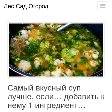
Лес Сад Огород
П
о
к
а
з
а
т
ь
/
С
к
р
ы
т
Самый вкусный суп
ь
лучше, если… добавить к
н
а
нему 1 ингредиент…
в
и