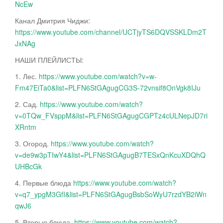
NcEw
Канал Дмитрия Чиджи:
https://www.youtube.com/channel/UCTjyTS6DQVSSKLDm2T
JxNAg
НАШИ ПЛЕЙЛИСТЫ:
1. Лес.
https://www.youtube.com/watch?v=w-
Fm47EiTa0&list=PLFN6StGAgugCG3S-72vnsif8OnVgk8IJu
2. Сад.
https://www.youtube.com/watch?
v=0TQw_FVsppM&list=PLFN6StGAgugCGPTz4cULNepJD7ri
XRntm
3. Огород.
https://www.youtube.com/watch?
v=de9w3pTIwY4&list=PLFN6StGAgugB7TESxQnKcuXDQhQ
UHBcGk
4. Первые блюда
https://www.youtube.com/watch?
v=q7_ypgM3GfI&list=PLFN6StGAgugBsbSoWyU7rzdYB2iWn
qwJ6
5. Вторые блюда.
https://www.youtube.com/watch?