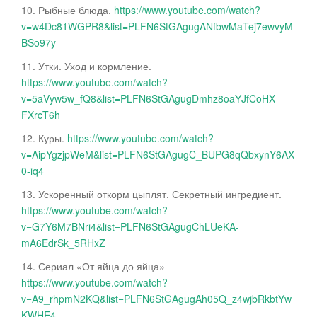
10. Рыбные блюда.
https://www.youtube.com/watch?
v=w4Dc81WGPR8&list=PLFN6StGAgugANfbwMaTej7ewvyM
BSo97y
11. Утки. Уход и кормление.
https://www.youtube.com/watch?
v=5aVyw5w_fQ8&list=PLFN6StGAgugDmhz8oaYJfCoHX-
FXrcT6h
12. Куры.
https://www.youtube.com/watch?
v=AipYgzjpWeM&list=PLFN6StGAgugC_BUPG8qQbxynY6AX
0-iq4
13. Ускоренный откорм цыплят. Секретный ингредиент.
https://www.youtube.com/watch?
v=G7Y6M7BNri4&list=PLFN6StGAgugChLUeKA-
mA6EdrSk_5RHxZ
14. Сериал «От яйца до яйца»
https://www.youtube.com/watch?
v=A9_rhpmN2KQ&list=PLFN6StGAgugAh05Q_z4wjbRkbtYw
KWHE4