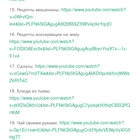
15. Рецепты квашенины.
https://www.youtube.com/watch?
v=0WrvIQm-
le4&list=PLFN6StGAgugAXQfiBS9Z3lWV4p9eYqcjO
16. Рецепты консервации на зиму.
https://www.youtube.com/watch?
v=FODlOAExc5s&list=PLFN6StGAgugAuyBbynYvyX7x—1c-
E1v4
17. Салаты.
https://www.youtube.com/watch?
v=zCewG7m2TXw&list=PLFN6StGAgugAkKDHpc665mjWWe
Z6RIT4C
18. Блюда из тыквы.
https://www.youtube.com/watch?
v=j9XZlsDA5nU&list=PLFN6StGAgugC7yodqk5H5qtCBSQPQ
r8bM
19. Чай своими руками.
https://www.youtube.com/watch?
v=Sp1En1xwnlU&list=PLFN6StGAgugCrd3Yp9xVEWpVyXtG5
HgTT