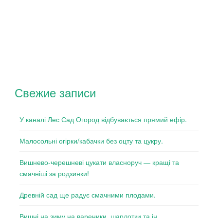
Свежие записи
У каналі Лес Сад Огород відбувається прямий ефір.
Малосольні огірки/кабачки без оцту та цукру.
Вишнево-черешневі цукати власноруч — кращі та
смачніші за родзинки!
Древній сад ще радує смачними плодами.
Вишні на зиму на вареники, шарлотки та ін..