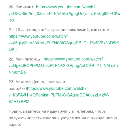
20. Копчения.
https://www.youtube.com/watch?
v=USvp6mArJ_0&list=PLFN6StGAgugDrzjalmzFeDg99lFCKw
lp0
21. 10 советов, чтобы куры неслись зимой, как летом.
https://www.youtube.com/watch?
v=05qky2IhV38&list=PLFN6StGAgugDB_Cr_PtzSVBx06D5IK
QKn
22. Мои питомцы.
https://www.youtube.com/watch?
v=Ggk4IBCPhPM&list=PLFN6StGAgugAeOIGB_Y1_N9LsZa
Nm0mDo
23. Алкоголь (вина, наливки и
настойки)
https://www.youtube.com/watch?
v=K8FAVH14QPo&list=PLFN6StGAgugDGA60y2L42W-
V2H3xBPt2
Подписывайтесь на нашу группу в Телеграм, чтобы
получать новости канала и уведомления о выходе новых
видео: