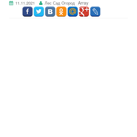
Array
11.11.2021
Лес Сад Огород
г
а
ц
и
ю