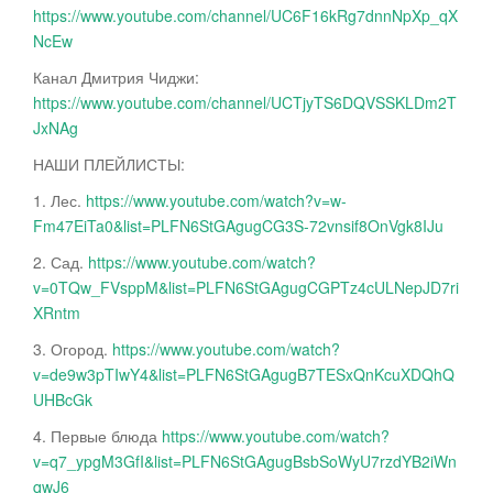
https://www.youtube.com/channel/UC6F16kRg7dnnNpXp_qX
NcEw
Канал Дмитрия Чиджи:
https://www.youtube.com/channel/UCTjyTS6DQVSSKLDm2T
JxNAg
НАШИ ПЛЕЙЛИСТЫ:
1. Лес.
https://www.youtube.com/watch?v=w-
Fm47EiTa0&list=PLFN6StGAgugCG3S-72vnsif8OnVgk8IJu
2. Сад.
https://www.youtube.com/watch?
v=0TQw_FVsppM&list=PLFN6StGAgugCGPTz4cULNepJD7ri
XRntm
3. Огород.
https://www.youtube.com/watch?
v=de9w3pTIwY4&list=PLFN6StGAgugB7TESxQnKcuXDQhQ
UHBcGk
4. Первые блюда
https://www.youtube.com/watch?
v=q7_ypgM3GfI&list=PLFN6StGAgugBsbSoWyU7rzdYB2iWn
qwJ6