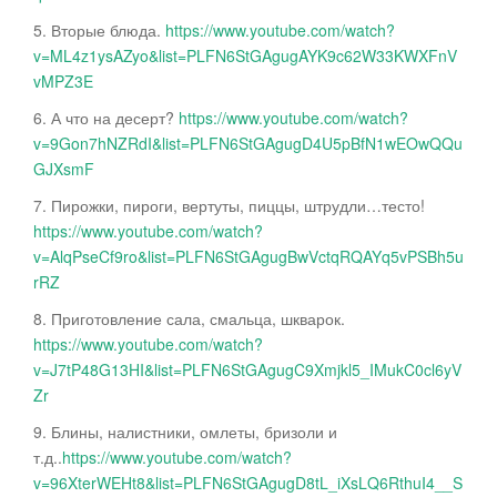
5. Вторые блюда.
https://www.youtube.com/watch?
v=ML4z1ysAZyo&list=PLFN6StGAgugAYK9c62W33KWXFnV
vMPZ3E
6. А что на десерт?
https://www.youtube.com/watch?
v=9Gon7hNZRdI&list=PLFN6StGAgugD4U5pBfN1wEOwQQu
GJXsmF
7. Пирожки, пироги, вертуты, пиццы, штрудли…тесто!
https://www.youtube.com/watch?
v=AlqPseCf9ro&list=PLFN6StGAgugBwVctqRQAYq5vPSBh5u
rRZ
8. Приготовление сала, смальца, шкварок.
https://www.youtube.com/watch?
v=J7tP48G13HI&list=PLFN6StGAgugC9Xmjkl5_IMukC0cl6yV
Zr
9. Блины, налистники, омлеты, бризоли и
т.д..
https://www.youtube.com/watch?
v=96XterWEHt8&list=PLFN6StGAgugD8tL_iXsLQ6RthuI4__S