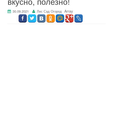
вкусно, полезно!
г
а
Array
30.09.2021
Лес Сад Огород
ц
и
ю