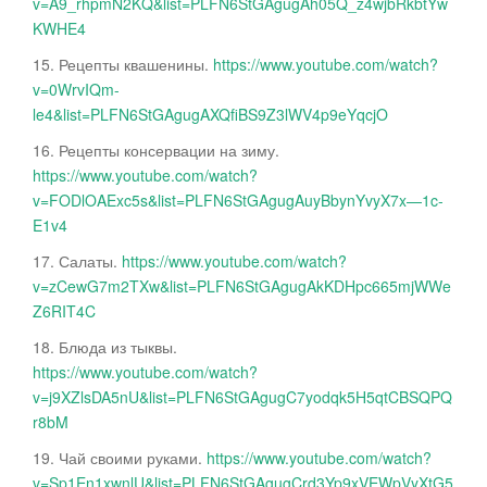
v=A9_rhpmN2KQ&list=PLFN6StGAgugAh05Q_z4wjbRkbtYw
KWHE4
15. Рецепты квашенины.
https://www.youtube.com/watch?
v=0WrvIQm-
le4&list=PLFN6StGAgugAXQfiBS9Z3lWV4p9eYqcjO
16. Рецепты консервации на зиму.
https://www.youtube.com/watch?
v=FODlOAExc5s&list=PLFN6StGAgugAuyBbynYvyX7x—1c-
E1v4
17. Салаты.
https://www.youtube.com/watch?
v=zCewG7m2TXw&list=PLFN6StGAgugAkKDHpc665mjWWe
Z6RIT4C
18. Блюда из тыквы.
https://www.youtube.com/watch?
v=j9XZlsDA5nU&list=PLFN6StGAgugC7yodqk5H5qtCBSQPQ
r8bM
19. Чай своими руками.
https://www.youtube.com/watch?
v=Sp1En1xwnlU&list=PLFN6StGAgugCrd3Yp9xVEWpVyXtG5