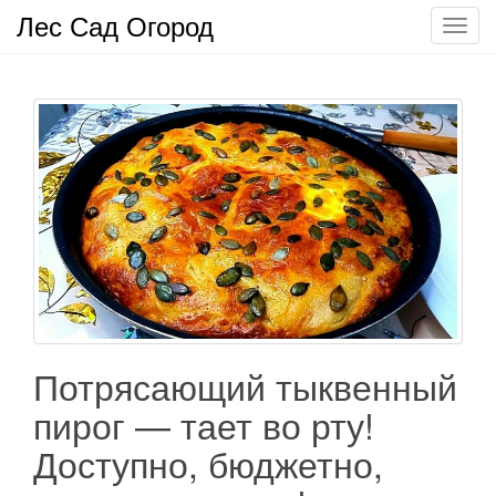
Лес Сад Огород
П
о
к
а
з
а
т
ь
/
С
к
р
ы
т
Потрясающий тыквенный
ь
пирог — тает во рту!
н
а
Доступно, бюджетно,
в
и