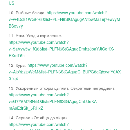
US
10. Рыбные блюда.
https://www.youtube.com/watch?
v=w4Dc81WGPR8&list=PLFN6StGAgugANfbwMaTej7ewvyM
BSo97y
11. Утки. Уход и кормление.
https://www.youtube.com/watch?
v=5aVyw5w_fQ8&list=PLFN6StGAgugDmhz8oaYJfCoHX-
FXrcT6h
12. Куры.
https://www.youtube.com/watch?
v=AipYgzjpWeM&list=PLFN6StGAgugC_BUPG8qQbxynY6AX
0-iq4
13. Ускоренный откорм цыплят. Секретный ингредиент.
https://www.youtube.com/watch?
v=G7Y6M7BNri4&list=PLFN6StGAgugChLUeKA-
mA6EdrSk_5RHxZ
14. Сериал «От яйца до яйца»
https://www.youtube.com/watch?