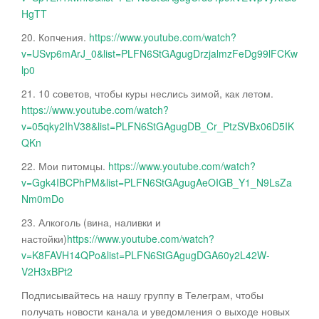
HgTT
20. Копчения.
https://www.youtube.com/watch?
v=USvp6mArJ_0&list=PLFN6StGAgugDrzjalmzFeDg99lFCKw
lp0
21. 10 советов, чтобы куры неслись зимой, как летом.
https://www.youtube.com/watch?
v=05qky2IhV38&list=PLFN6StGAgugDB_Cr_PtzSVBx06D5IK
QKn
22. Мои питомцы.
https://www.youtube.com/watch?
v=Ggk4IBCPhPM&list=PLFN6StGAgugAeOIGB_Y1_N9LsZa
Nm0mDo
23. Алкоголь (вина, наливки и
настойки)
https://www.youtube.com/watch?
v=K8FAVH14QPo&list=PLFN6StGAgugDGA60y2L42W-
V2H3xBPt2
Подписывайтесь на нашу группу в Телеграм, чтобы
получать новости канала и уведомления о выходе новых