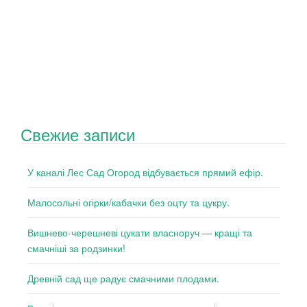
Свежие записи
У каналі Лес Сад Огород відбувається прямий ефір.
Малосольні огірки/кабачки без оцту та цукру.
Вишнево-черешневі цукати власноруч — кращі та
смачніші за родзинки!
Древній сад ще радує смачними плодами.