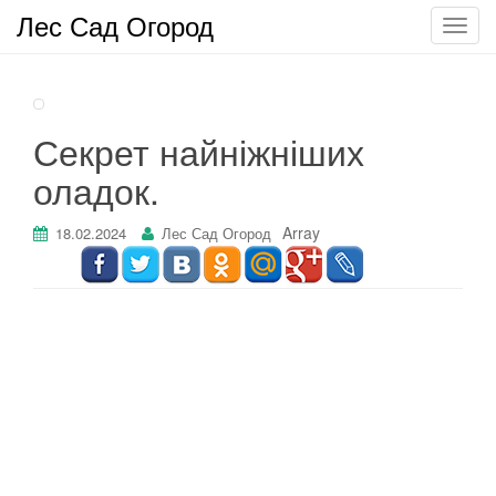
Лес Сад Огород
П
о
к
а
з
Секрет найніжніших
а
оладок.
т
ь
Array
/
18.02.2024
Лес Сад Огород
С
к
р
ы
т
ь
н
а
в
и