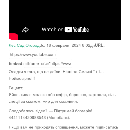
Лес Сад Огород
Вс, 18 февраля, 2024 8:02дп
URL:
Embed:
Оладки з того, що не доїли. Ніжні та Смачні-ї-ї-ї…
Неймовірно!!!
Рецепт:
Яйце. кисле молоко або кефір, борошно, картопля, сіль-
спеції за смаком, жир
для смажіння.
Сподобалось відео? — Підтримай блогерів!
4441114420988543 (Монобанк).
Якщо вам не приходять сповіщення, можете підписатись