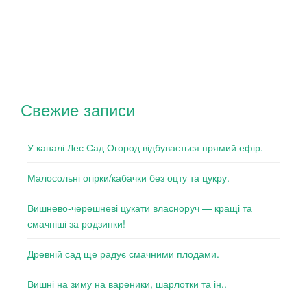
Свежие записи
У каналі Лес Сад Огород відбувається прямий ефір.
Малосольні огірки/кабачки без оцту та цукру.
Вишнево-черешневі цукати власноруч — кращі та
смачніші за родзинки!
Древній сад ще радує смачними плодами.
Вишні на зиму на вареники, шарлотки та ін..