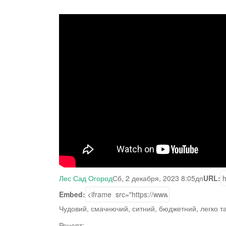
Лес Сад Огород
Сб, 2 декабря, 2023 8:05дп
URL:
Embed:
Чудовий, смачнючий, ситний, бюджетний, легко та
Рецепт: