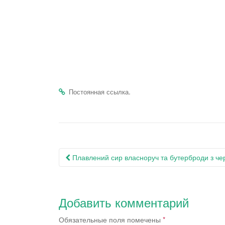
.
Постоянная ссылка
Навигация
Плавлений сир власноруч та бутерброди з ч
по
записям
Добавить комментарий
Обязательные поля помечены
*