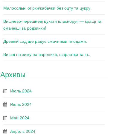
Малосольні огірки/кабачки без оцту та цукру.
Вишнево-черешневі цукати власноруч — кращі та
смачніші за родзинки!
Древній сад ще радує смачними плодами.
Вишні на зиму на вареники, шарлотки та ін..
Архивы
Июль 2024
Июнь 2024
Май 2024
Апрель 2024