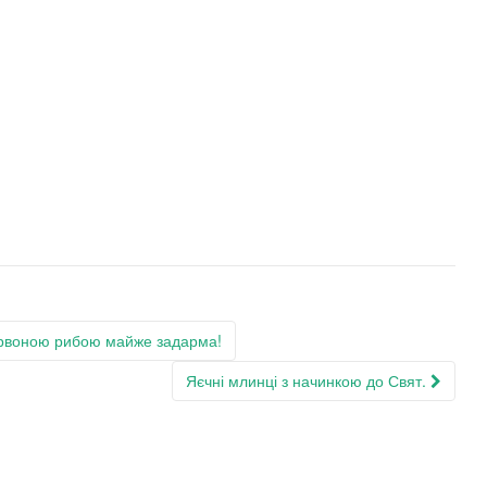
ервоною рибою майже задарма!
Яєчні млинці з начинкою до Свят.