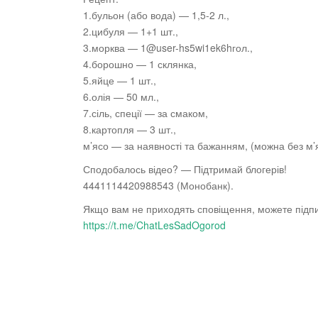
1.бульон (або вода) — 1,5-2 л.,
2.цибуля
— 1+1 шт.,
3.морква — 1@user-hs5wi1ek6hгол.,
4.борошно — 1 склянка,
5.яйце — 1 шт.,
6.олія — 50 мл.,
7.сіль, спеції — за смаком,
8.картопля — 3 шт.,
м’ясо — за наявності та бажанням, (можна без м’
Сподобалось відео? — Підтримай блогерів!
4441114420988543 (Монобанк).
Якщо вам не приходять сповіщення, можете підпи
https://t.me/ChatLesSadOgorod