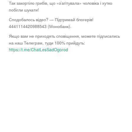
Так закортіло грибів, що «з’агітувала» чоловіка і хутко
побігли шукати!
Сподобалось відео? — Підтримай блогерів!
4441114420988543 (Монобанк).
Якщо вам не приходять сповіщення,
можете підписатись
на наш Телеграм, туди 100% прийдуть:
https://t.me/ChatLesSadOgorod