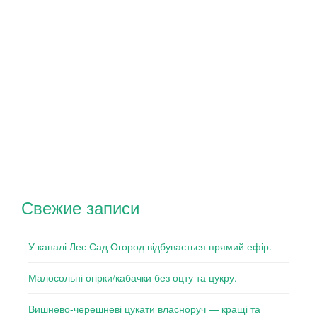
Свежие записи
У каналі Лес Сад Огород відбувається прямий ефір.
Малосольні огірки/кабачки без оцту та цукру.
Вишнево-черешневі цукати власноруч — кращі та