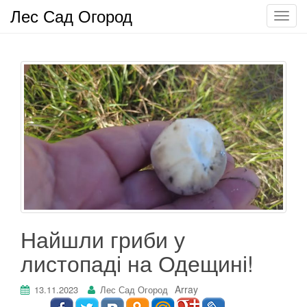
Лес Сад Огород
П
о
к
а
з
а
т
ь
/
С
к
р
ы
т
Найшли гриби у
ь
листопаді на Одещині!
н
а
в
Array
13.11.2023
Лес Сад Огород
и