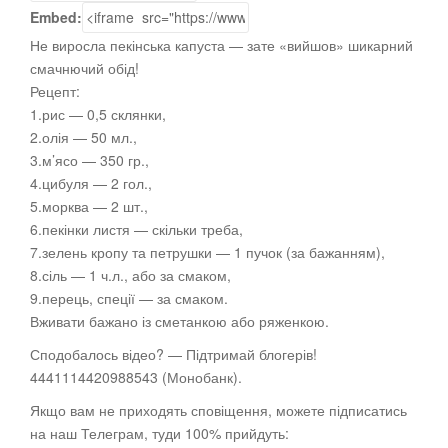
Embed:
Не виросла пекінська капуста — зате «вийшов» шикарний
смачнючий обід!
Рецепт:
1.рис — 0,5 склянки,
2.олія — 50 мл.,
3.м’ясо — 350 гр.,
4.цибуля —
2 гол.,
5.морква — 2 шт.,
6.пекінки листя — скільки треба,
7.зелень кропу та петрушки — 1 пучок (за бажанням),
8.сіль — 1 ч.л., або за смаком,
9.перець, спеції — за смаком.
Вживати бажано із сметанкою або ряженкою.
Сподобалось відео? — Підтримай блогерів!
4441114420988543 (Монобанк).
Якщо вам не приходять сповіщення, можете підписатись
на наш Телеграм, туди 100% прийдуть: