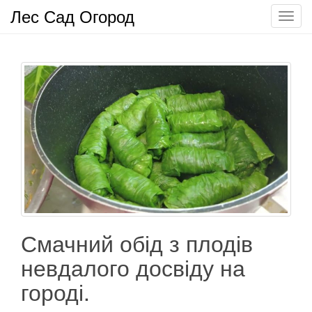
Лес Сад Огород
П
о
к
а
з
а
т
ь
/
С
к
р
ы
т
Смачний обід з плодів
ь
невдалого досвіду на
н
а
городі.
в
и