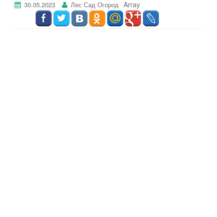
Array
30.05.2023
Лес Сад Огород
г
а
ц
и
ю