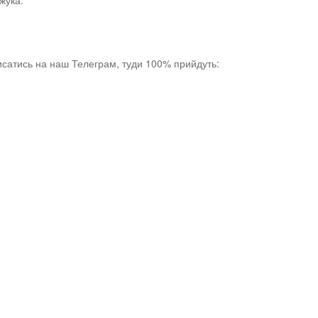
жука.
исатись на
наш Телеграм, туди 100% прийдуть: