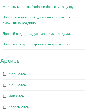
Малосольні огірки/кабачки без оцту та цукру.
Вишнево-черешневі цукати власноруч — кращі та
смачніші за родзинки!
Древній сад ще радує смачними плодами.
Вишні на зиму на вареники, шарлотки та ін..
Архивы
Июль 2024
Июнь 2024
Май 2024
Апрель 2024