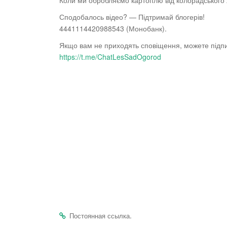
Коли ми обробляємо картоплю від колорадського 
Сподобалось відео? — Підтримай блогерів!
4441114420988543 (Монобанк).
Якщо вам не приходять сповіщення, можете підп
https://t.me/ChatLesSadOgorod
.
Постоянная ссылка