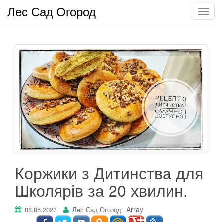
Лес Сад Огород
П
о
к
а
з
а
т
ь
/
С
к
р
ы
т
Коржики з Дитинства для
ь
Школярів за 20 хвилин.
н
а
в
Array
08.05.2023
Лес Сад Огород
и