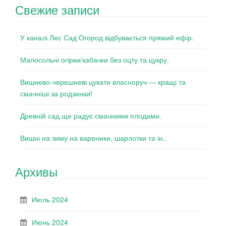
Свежие записи
У каналі Лес Сад Огород відбувається прямий ефір.
Малосольні огірки/кабачки без оцту та цукру.
Вишнево-черешневі цукати власноруч — кращі та
смачніші за родзинки!
Древній сад ще радує смачними плодами.
Вишні на зиму на вареники, шарлотки та ін..
Архивы
Июль 2024
Июнь 2024