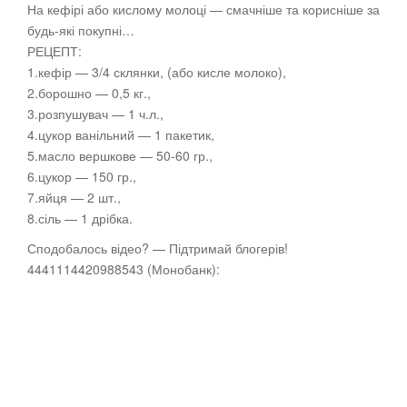
На кефірі або кислому молоці — смачніше та корисніше за
будь-які покупні…
РЕЦЕПТ:
1.кефір — 3/4 склянки, (або кисле молоко),
2.борошно — 0,5
кг.,
3.розпушувач — 1 ч.л.,
4.цукор ванільний — 1 пакетик,
5.масло вершкове — 50-60 гр.,
6.цукор — 150 гр.,
7.яйця — 2 шт.,
8.сіль — 1 дрібка.
Сподобалось відео? — Підтримай блогерів!
4441114420988543 (Монобанк):