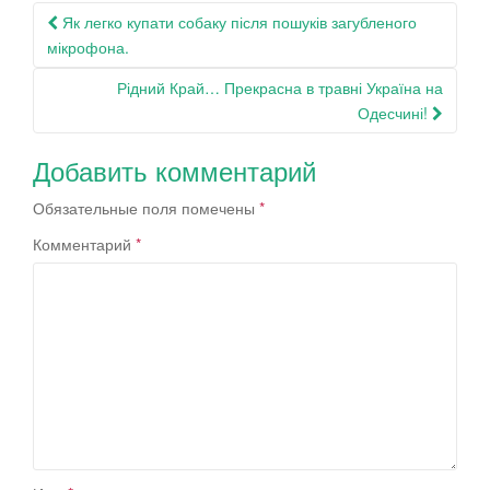
Навигация
Як легко купати собаку після пошуків загубленого
по
мікрофона.
записям
Рідний Край… Прекрасна в травні Україна на
Одесчині!
Добавить комментарий
Обязательные поля помечены
*
Комментарий
*