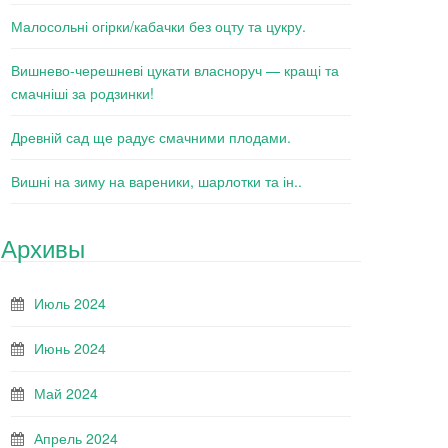
Малосольні огірки/кабачки без оцту та цукру.
Вишнево-черешневі цукати власноруч — кращі та
смачніші за родзинки!
Древній сад ще радує смачними плодами.
Вишні на зиму на вареники, шарлотки та ін..
Архивы
Июль 2024
Июнь 2024
Май 2024
Апрель 2024