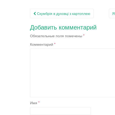
Навигация
Скумбрія в духовці з картоплею
Я
по
Добавить комментарий
записям
Обязательные поля помечены
*
Комментарий
*
Имя
*