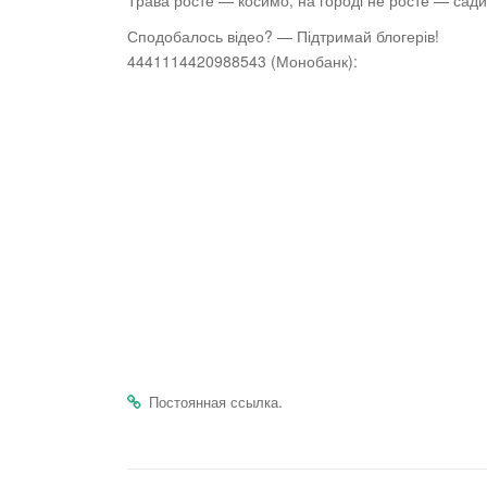
Трава росте — косимо, на городі не росте — сад
Сподобалось відео? — Підтримай блогерів!
4441114420988543 (Монобанк):
.
Постоянная ссылка