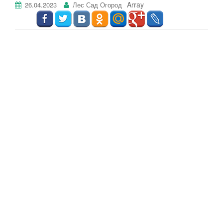
Array
26.04.2023
Лес Сад Огород
г
а
ц
и
ю