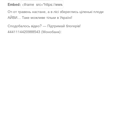
Embed:
От-от травень настане, а в лісі збереглись ціленькі плоди
АЙВИ… Таке можливе тільки в Україні!
Сподобалось відео? — Підтримай блогерів!
4441114420988543
(Монобанк):