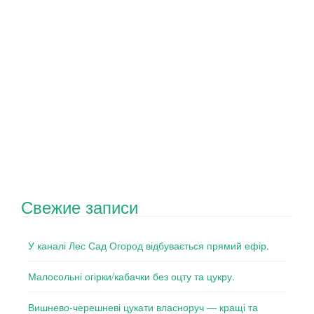
Свежие записи
У каналі Лес Сад Огород відбувається прямий ефір.
Малосольні огірки/кабачки без оцту та цукру.
Вишнево-черешневі цукати власноруч — кращі та