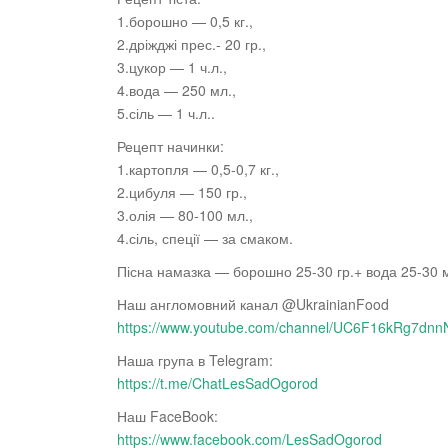
1.борошно — 0,5 кг.,
2.дріжджі прес.- 20 гр.,
3.цукор — 1 ч.л.,
4.вода — 250 мл.,
5.сіль — 1 ч.л..
Рецепт
начинки:
1.картопля — 0,5-0,7 кг.,
2.цибуля — 150 гр.,
3.олія — 80-100 мл.,
4.сіль, спеції — за смаком.
Пісна намазка — борошно 25-30 гр.+ вода 25-30 м
Наш англомовний канал @UkrainianFood
https://www.youtube.com/channel/UC6F16kRg7d
Наша група в Telegram:
https://t.me/ChatLesSadOgorod
Наш FaceBook:
https://www.facebook.com/LesSadOgorod