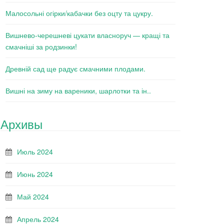
Малосольні огірки/кабачки без оцту та цукру.
Вишнево-черешневі цукати власноруч — кращі та
смачніші за родзинки!
Древній сад ще радує смачними плодами.
Вишні на зиму на вареники, шарлотки та ін..
Архивы
Июль 2024
Июнь 2024
Май 2024
Апрель 2024