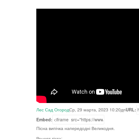
Лес Сад Огород
Ср, 29 марта, 2023 10:20дп
URL:
Embed:
Пісна випічка напередодні Великодня.
Рецепт тіста: