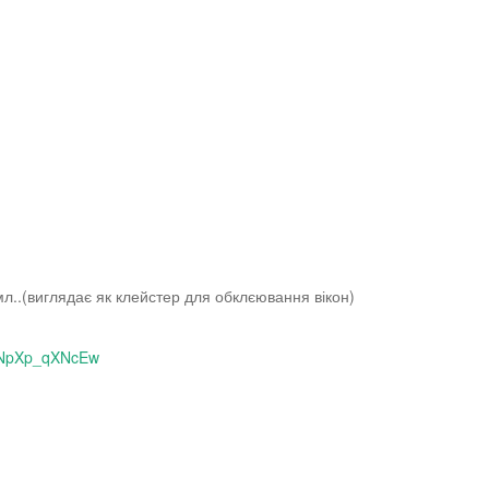
л..(виглядає як клейстер для обклєювання вікон)
nnNpXp_qXNcEw