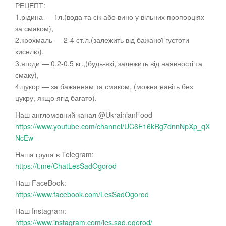
РЕЦЕПТ:
1.рідина — 1л.(вода та сік або вино у вільних пропорціях
за смаком),
2.крохмаль — 2-4 ст.л.(залежить від бажаної густоти
киселю),
3.ягоди —
0,2-0,5 кг.,(будь-які, залежить від наявності та
смаку),
4.цукор — за бажанням та смаком, (можна навіть без
цукру, якщо ягід багато).
Наш англомовний канал @UkrainianFood
https://www.youtube.com/channel/UC6F16kRg7dnnNpXp_qX
NcEw
Наша група в Telegram:
https://t.me/ChatLesSadOgorod
Наш FaceBook:
https://www.facebook.com/LesSadOgorod
Наш Instagram:
https://www.instagram.com/les.sad.ogorod/