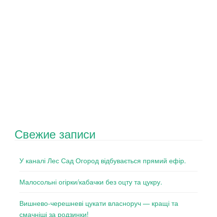
Свежие записи
У каналі Лес Сад Огород відбувається прямий ефір.
Малосольні огірки/кабачки без оцту та цукру.
Вишнево-черешневі цукати власноруч — кращі та
смачніші за родзинки!