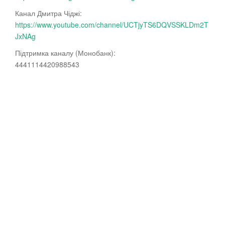
Канал Дмитра Чіджі:
https://www.youtube.com/channel/UCTjyTS6DQVSSKLDm2T
JxNAg
Підтримка каналу (Монобанк):
4441114420988543