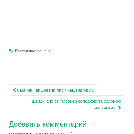
.
Постоянная ссылка
Навигация
Смачний вишневий пиріг нашвидкуруч.
по
Швидкі слоїсті пироги з солодкою та солоною
записям
начинками.
Добавить комментарий
Обязательные поля помечены
*