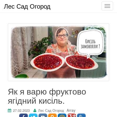
Лес Сад Огород
П
о
к
а
з
а
т
ь
/
С
к
р
ы
т
Як я варю фруктово
ь
ягідний кисіль.
н
а
в
Array
27.02.2023
Лес Сад Огород
и