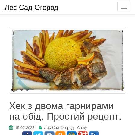
Лес Сад Огород
П
о
к
а
з
а
т
ь
/
С
к
р
ы
т
Хек з двома гарнирами
ь
на обід. Простий рецепт.
н
а
в
Array
15.02.2023
Лес Сад Огород
и