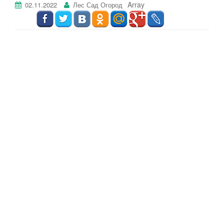
Array
02.11.2022
Лес Сад Огород
г
а
ц
и
ю