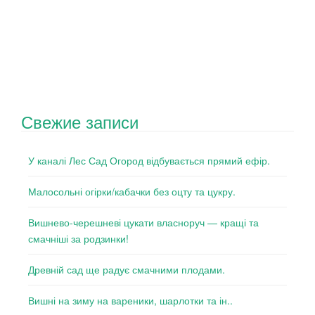
Свежие записи
У каналі Лес Сад Огород відбувається прямий ефір.
Малосольні огірки/кабачки без оцту та цукру.
Вишнево-черешневі цукати власноруч — кращі та
смачніші за родзинки!
Древній сад ще радує смачними плодами.
Вишні на зиму на вареники, шарлотки та ін..