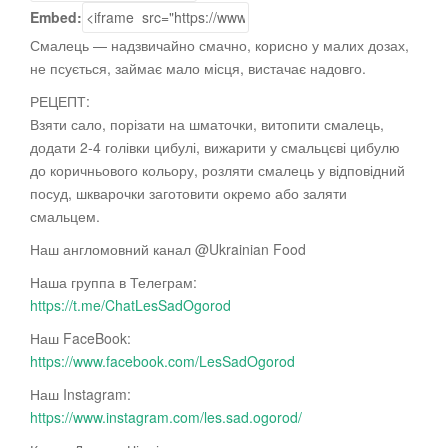
Embed:
Смалець — надзвичайно смачно, корисно у малих дозах,
не псується, займає мало місця, вистачає надовго.
РЕЦЕПТ:
Взяти сало, порізати на шматочки, витопити
смалець,
додати 2-4 голівки цибулі, вижарити у смальцєві цибулю
до коричньового кольору, розляти смалець у відповідний
посуд, шкварочки заготовити окремо або заляти
смальцем.
Наш англомовний канал @Ukrainian Food
Наша группа в Телеграм:
https://t.me/ChatLesSadOgorod
Наш FaceBook:
https://www.facebook.com/LesSadOgorod
Наш Instagram:
https://www.instagram.com/les.sad.ogorod/