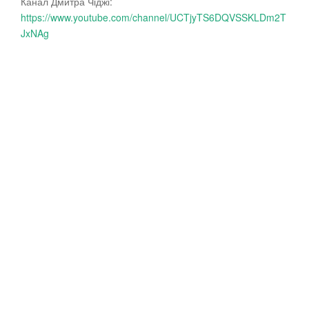
Канал Дмитра Чіджі:
https://www.youtube.com/channel/UCTjyTS6DQVSSKLDm2T
JxNAg