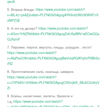
qwJ6
5. Вторые блюда.
https://www.youtube.com/watch?
v=ML4z1ysAZyo&list=PLFN6StGAgugAYK9c62W33KWXFnV
vMPZ3E
6. А что на десерт?
https://www.youtube.com/watch?
v=9Gon7hNZRdI&list=PLFN6StGAgugD4U5pBfN1wEOwQQu
GJXsmF
7. Пирожки, пироги, вертуты, пиццы, штрудли…тесто!
https://www.youtube.com/watch?
v=AlqPseCf9ro&list=PLFN6StGAgugBwVctqRQAYq5vPSBh5u
rRZ
8. Приготовление сала, смальца, шкварок.
https://www.youtube.com/watch?
v=J7tP48G13HI&list=PLFN6StGAgugC9Xmjkl5_IMukC0cl6yV
Zr
9. Блины, налистники, омлеты, бризоли и
т.д..
https://www.youtube.com/watch?
v=96XterWEHt8&list=PLFN6StGAgugD8tL_iXsLQ6RthuI4__S