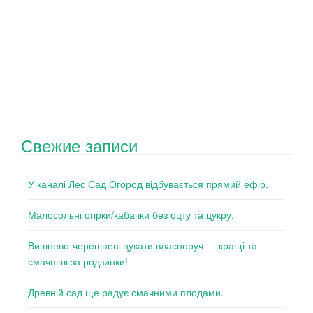
Свежие записи
У каналі Лес Сад Огород відбувається прямий ефір.
Малосольні огірки/кабачки без оцту та цукру.
Вишнево-черешневі цукати власноруч — кращі та
смачніші за родзинки!
Древній сад ще радує смачними плодами.