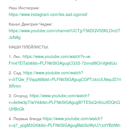
Наш Инстаграм:
https://www.instagram.com/les.sad.ogorod/
Канал Дмитрия Чиджи:
https://www.youtube.com/channel/UCTjyTS6DQVSSKLDm2T
JxNAg
НАШИ ПЛЕЙЛИСТЫ:
1. Лес.
https://www.youtube.com/watch?v=w-
Fm47EiTa0&list=PLFN6StGAgugCG3S-72vnsif8OnVgk8IJu
2. Сад.
https://www.youtube.com/watch?
v=0TQw_FVsppM&list=PLFN6StGAgugCGPTz4cULNepJD7ri
XRntm
3. Огород.
https://www.youtube.com/watch?
v=de9w3pTIwY4&list=PLFN6StGAgugB7TESxQnKcuXDQhQ
UHBcGk
4. Первые блюда
https://www.youtube.com/watch?
v=q7_ypgM3GfI&list=PLFN6StGAgugBsbSoWyU7rzdYB2iWn