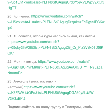
v=Sp1En1xwnlU&list=PLFN6StGAgugCrd3Yp9xVEWpVyXtG5
HgTT
20. Копчения.
https://www.youtube.com/watch?
v=USvp6mArJ_0&list=PLFN6StGAgugDrzjalmzFeDg99lFCKw
lp0
21. 10 советов, чтобы куры неслись зимой, как летом.
https://www.youtube.com/watch?
v=05qky2IhV38&list=PLFN6StGAgugDB_Cr_PtzSVBx06D5IK
QKn
22. Мои питомцы.
https://www.youtube.com/watch?
v=Ggk4IBCPhPM&list=PLFN6StGAgugAeOIGB_Y1_N9LsZa
Nm0mDo
23. Алкоголь (вина, наливки и
настойки)
https://www.youtube.com/watch?
v=K8FAVH14QPo&list=PLFN6StGAgugDGA60y2L42W-
V2H3xBPt2
Подписывайтесь на нашу группу в Телеграм, чтобы