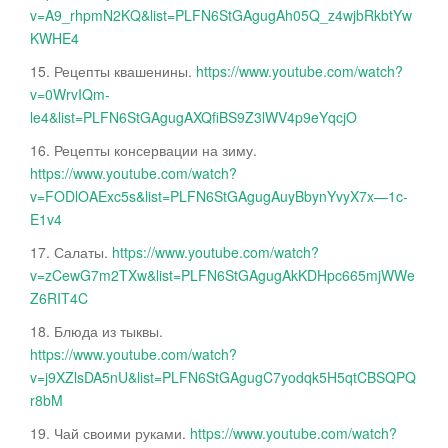
v=A9_rhpmN2KQ&list=PLFN6StGAgugAh05Q_z4wjbRkbtYw
KWHE4
15. Рецепты квашенины.
https://www.youtube.com/watch?
v=0WrvIQm-
le4&list=PLFN6StGAgugAXQfiBS9Z3lWV4p9eYqcjO
16. Рецепты консервации на зиму.
https://www.youtube.com/watch?
v=FODlOAExc5s&list=PLFN6StGAgugAuyBbynYvyX7x—1c-
E1v4
17. Салаты.
https://www.youtube.com/watch?
v=zCewG7m2TXw&list=PLFN6StGAgugAkKDHpc665mjWWe
Z6RIT4C
18. Блюда из тыквы.
https://www.youtube.com/watch?
v=j9XZlsDA5nU&list=PLFN6StGAgugC7yodqk5H5qtCBSQPQ
r8bM
19. Чай своими руками.
https://www.youtube.com/watch?