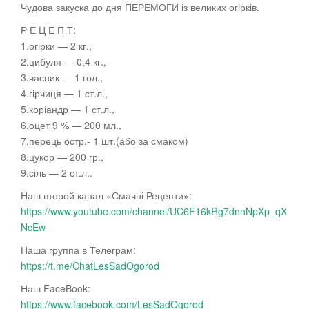
Чудова закуска до дня ПЕРЕМОГИ із великих огірків.
Р Е Ц Е П Т:
1.огірки — 2 кг.,
2.цибуля — 0,4 кг.,
3.часник
— 1 гол.,
4.гірчиця — 1 ст.л.,
5.коріандр — 1 ст.л.,
6.оцет 9 % — 200 мл.,
7.перець остр.- 1 шт.(або за смаком)
8.цукор — 200 гр.,
9.сіль — 2 ст.л..
Наш второй канал «Смачні Рецепти»:
https://www.youtube.com/channel/UC6F16kRg7dnnNpXp_qX
NcEw
Наша группа в Телеграм:
https://t.me/ChatLesSadOgorod
Наш FaceBook:
https://www.facebook.com/LesSadOgorod