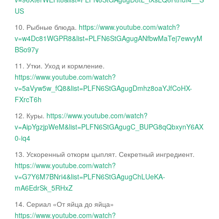
US
10. Рыбные блюда.
https://www.youtube.com/watch?
v=w4Dc81WGPR8&list=PLFN6StGAgugANfbwMaTej7ewvyM
BSo97y
11. Утки. Уход и кормление.
https://www.youtube.com/watch?
v=5aVyw5w_fQ8&list=PLFN6StGAgugDmhz8oaYJfCoHX-
FXrcT6h
12. Куры.
https://www.youtube.com/watch?
v=AipYgzjpWeM&list=PLFN6StGAgugC_BUPG8qQbxynY6AX
0-iq4
13. Ускоренный откорм цыплят. Секретный ингредиент.
https://www.youtube.com/watch?
v=G7Y6M7BNri4&list=PLFN6StGAgugChLUeKA-
mA6EdrSk_5RHxZ
14. Сериал «От яйца до яйца»
https://www.youtube.com/watch?