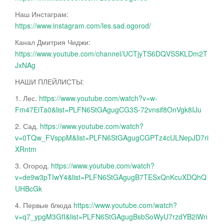
Наш Инстаграм:
https://www.instagram.com/les.sad.ogorod/
Канал Дмитрия Чиджи:
https://www.youtube.com/channel/UCTjyTS6DQVSSKLDm2T
JxNAg
НАШИ ПЛЕЙЛИСТЫ:
1. Лес.
https://www.youtube.com/watch?v=w-
Fm47EiTa0&list=PLFN6StGAgugCG3S-72vnsif8OnVgk8IJu
2. Сад.
https://www.youtube.com/watch?
v=0TQw_FVsppM&list=PLFN6StGAgugCGPTz4cULNepJD7ri
XRntm
3. Огород.
https://www.youtube.com/watch?
v=de9w3pTIwY4&list=PLFN6StGAgugB7TESxQnKcuXDQhQ
UHBcGk
4. Первые блюда
https://www.youtube.com/watch?
v=q7_ypgM3GfI&list=PLFN6StGAgugBsbSoWyU7rzdYB2iWn