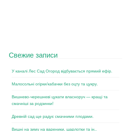
Свежие записи
У каналі Лес Сад Огород відбувається прямий ефір.
Малосольні огірки/кабачки без оцту та цукру.
Вишнево-черешневі цукати власноруч — кращі та
смачніші за родзинки!
Древній сад ще радує смачними плодами.
Вишні на зиму на вареники, шарлотки та ін..