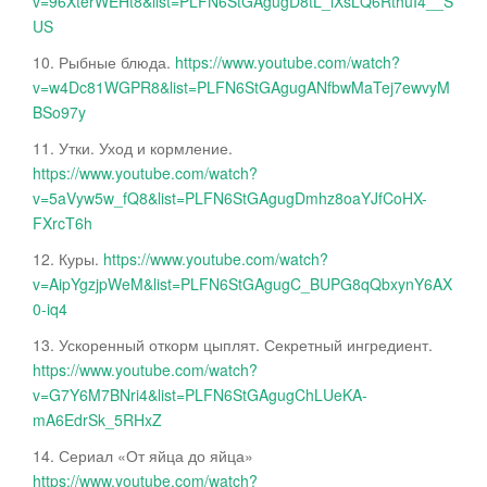
v=96XterWEHt8&list=PLFN6StGAgugD8tL_iXsLQ6RthuI4__S
US
10. Рыбные блюда.
https://www.youtube.com/watch?
v=w4Dc81WGPR8&list=PLFN6StGAgugANfbwMaTej7ewvyM
BSo97y
11. Утки. Уход и кормление.
https://www.youtube.com/watch?
v=5aVyw5w_fQ8&list=PLFN6StGAgugDmhz8oaYJfCoHX-
FXrcT6h
12. Куры.
https://www.youtube.com/watch?
v=AipYgzjpWeM&list=PLFN6StGAgugC_BUPG8qQbxynY6AX
0-iq4
13. Ускоренный откорм цыплят. Секретный ингредиент.
https://www.youtube.com/watch?
v=G7Y6M7BNri4&list=PLFN6StGAgugChLUeKA-
mA6EdrSk_5RHxZ
14. Сериал «От яйца до яйца»
https://www.youtube.com/watch?