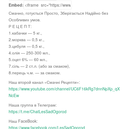
Embed:
Смачно, готується Просто, Зберігається Надійно без
Особливих умов.
Р Е Ц Е П Т:
1.кабачки — 5 кг.,
2.морква — 0,5 кг.,
3.цибуля —
0,5 кг.,
4.олія — 250-300 мл.,
5.оцет 6% — 60 мл.,
7.сіль — 2 ст.л. (або за смаком),
8.перець ч.м. — за смаком.
Наш второй канал «Смачні Рецепти»:
https://www.youtube.com/channel/UC6F16kRg7dnnNpXp_qX
NcEw
Наша группа в Телеграм:
https://t.me/ChatLesSadOgorod
Наш FaceBook:
https://www.facebook.com/LesSadOgorod