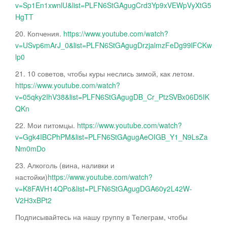
v=Sp1En1xwnlU&list=PLFN6StGAgugCrd3Yp9xVEWpVyXtG5
HgTT
20. Копчения.
https://www.youtube.com/watch?
v=USvp6mArJ_0&list=PLFN6StGAgugDrzjalmzFeDg99lFCKw
lp0
21. 10 советов, чтобы куры неслись зимой, как летом.
https://www.youtube.com/watch?
v=05qky2IhV38&list=PLFN6StGAgugDB_Cr_PtzSVBx06D5IK
QKn
22. Мои питомцы.
https://www.youtube.com/watch?
v=Ggk4IBCPhPM&list=PLFN6StGAgugAeOIGB_Y1_N9LsZa
Nm0mDo
23. Алкоголь (вина, наливки и
настойки)
https://www.youtube.com/watch?
v=K8FAVH14QPo&list=PLFN6StGAgugDGA60y2L42W-
V2H3xBPt2
Подписывайтесь на нашу группу в Телеграм, чтобы