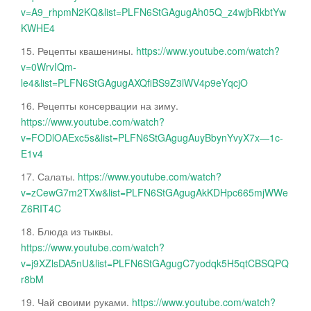
v=A9_rhpmN2KQ&list=PLFN6StGAgugAh05Q_z4wjbRkbtYw
KWHE4
15. Рецепты квашенины.
https://www.youtube.com/watch?
v=0WrvIQm-
le4&list=PLFN6StGAgugAXQfiBS9Z3lWV4p9eYqcjO
16. Рецепты консервации на зиму.
https://www.youtube.com/watch?
v=FODlOAExc5s&list=PLFN6StGAgugAuyBbynYvyX7x—1c-
E1v4
17. Салаты.
https://www.youtube.com/watch?
v=zCewG7m2TXw&list=PLFN6StGAgugAkKDHpc665mjWWe
Z6RIT4C
18. Блюда из тыквы.
https://www.youtube.com/watch?
v=j9XZlsDA5nU&list=PLFN6StGAgugC7yodqk5H5qtCBSQPQ
r8bM
19. Чай своими руками.
https://www.youtube.com/watch?