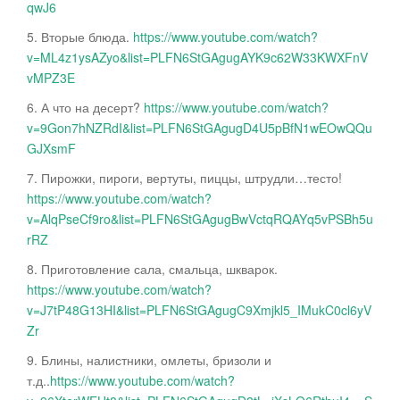
qwJ6
5. Вторые блюда.
https://www.youtube.com/watch?
v=ML4z1ysAZyo&list=PLFN6StGAgugAYK9c62W33KWXFnV
vMPZ3E
6. А что на десерт?
https://www.youtube.com/watch?
v=9Gon7hNZRdI&list=PLFN6StGAgugD4U5pBfN1wEOwQQu
GJXsmF
7. Пирожки, пироги, вертуты, пиццы, штрудли…тесто!
https://www.youtube.com/watch?
v=AlqPseCf9ro&list=PLFN6StGAgugBwVctqRQAYq5vPSBh5u
rRZ
8. Приготовление сала, смальца, шкварок.
https://www.youtube.com/watch?
v=J7tP48G13HI&list=PLFN6StGAgugC9Xmjkl5_IMukC0cl6yV
Zr
9. Блины, налистники, омлеты, бризоли и
т.д..
https://www.youtube.com/watch?