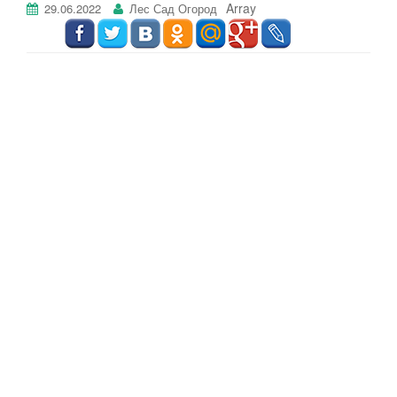
Array
29.06.2022
Лес Сад Огород
г
а
ц
и
ю