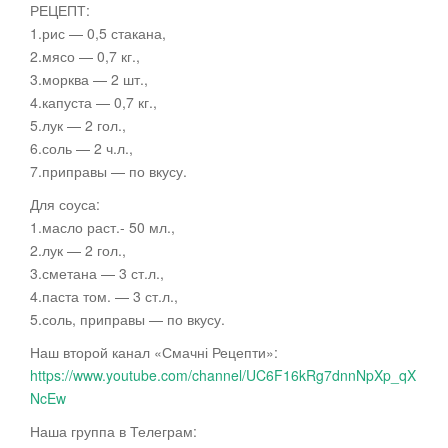
РЕЦЕПТ:
1.рис — 0,5 стакана,
2.мясо — 0,7 кг.,
3.морква — 2 шт.,
4.капуста — 0,7 кг.,
5.лук
— 2 гол.,
6.соль — 2 ч.л.,
7.приправы — по вкусу.
Для соуса:
1.масло раст.- 50 мл.,
2.лук — 2 гол.,
3.сметана — 3 ст.л.,
4.паста том. — 3 ст.л.,
5.соль, приправы — по вкусу.
Наш второй канал «Смачні Рецепти»:
https://www.youtube.com/channel/UC6F16kRg7dnnNpXp_qX
NcEw
Наша группа в Телеграм: