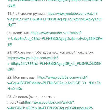
r8bM
19. Чай своими руками.
https://www.youtube.com/watch?
v=Sp1En1xwnlU&list=PLFN6StGAgugCrd3Yp9xVEWpVyXtG5
HgTT
20. Копчения.
https://www.youtube.com/watch?
v=USvp6mArJ_0&list=PLFN6StGAgugDrzjalmzFeDg99lFCKw
lp0
21. 10 советов, чтобы куры неслись зимой, как летом.
https://www.youtube.com/watch?
v=05qky2IhV38&list=PLFN6StGAgugDB_Cr_PtzSVBx06D5IK
QKn
22. Мои питомцы.
https://www.youtube.com/watch?
v=Ggk4IBCPhPM&list=PLFN6StGAgugAeOIGB_Y1_N9LsZa
Nm0mDo
23. Алкоголь (вина, наливки и
настойки)
https://www.youtube.com/watch?
v=K8FAVH14QPo&list=PLFN6StGAgugDGA60y2L42W-