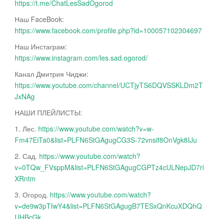
https://t.me/ChatLesSadOgorod
Наш FaceBook:
https://www.facebook.com/profile.php?id=100057102304697
Наш Инстаграм:
https://www.instagram.com/les.sad.ogorod/
Канал Дмитрия Чиджи:
https://www.youtube.com/channel/UCTjyTS6DQVSSKLDm2T
JxNAg
НАШИ ПЛЕЙЛИСТЫ:
1. Лес.
https://www.youtube.com/watch?v=w-
Fm47EiTa0&list=PLFN6StGAgugCG3S-72vnsif8OnVgk8IJu
2. Сад.
https://www.youtube.com/watch?
v=0TQw_FVsppM&list=PLFN6StGAgugCGPTz4cULNepJD7ri
XRntm
3. Огород.
https://www.youtube.com/watch?
v=de9w3pTIwY4&list=PLFN6StGAgugB7TESxQnKcuXDQhQ
UHBcGk