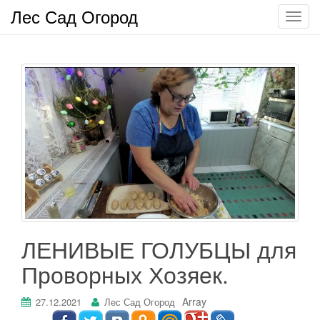
Лес Сад Огород
П
о
к
а
з
а
т
ь
/
С
к
р
ы
т
ЛЕНИВЫЕ ГОЛУБЦЫ для
ь
Проворных Хозяек.
н
а
в
Array
27.12.2021
Лес Сад Огород
и