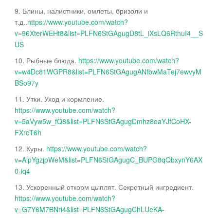
9. Блины, налистники, омлеты, бризоли и
т.д..
https://www.youtube.com/watch?
v=96XterWEHt8&list=PLFN6StGAgugD8tL_iXsLQ6RthuI4__S
US
10. Рыбные блюда.
https://www.youtube.com/watch?
v=w4Dc81WGPR8&list=PLFN6StGAgugANfbwMaTej7ewvyM
BSo97y
11. Утки. Уход и кормление.
https://www.youtube.com/watch?
v=5aVyw5w_fQ8&list=PLFN6StGAgugDmhz8oaYJfCoHX-
FXrcT6h
12. Куры.
https://www.youtube.com/watch?
v=AipYgzjpWeM&list=PLFN6StGAgugC_BUPG8qQbxynY6AX
0-iq4
13. Ускоренный откорм цыплят. Секретный ингредиент.
https://www.youtube.com/watch?
v=G7Y6M7BNri4&list=PLFN6StGAgugChLUeKA-