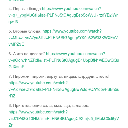
4. Первые блюда
https://www.youtube.com/watch?
v=q7_ypgM3GfI&list=PLFN6StGAgugBsbSoWyU7rzdYB2iWn
qwJ6
5. Вторые блюда.
https://www.youtube.com/watch?
v=ML4z1ysAZyo&list=PLFN6StGAgugAYK9c62W33KWXFnV
vMPZ3E
6. А что на десерт?
https://www.youtube.com/watch?
v=9Gon7hNZRdI&list=PLFN6StGAgugD4U5pBfN1wEOwQQu
GJXsmF
7. Пирожки, пироги, вертуты, пиццы, штрудли…тесто!
https://www.youtube.com/watch?
v=AlqPseCf9ro&list=PLFN6StGAgugBwVctqRQAYq5vPSBh5u
rRZ
8. Приготовление сала, смальца, шкварок.
https://www.youtube.com/watch?
v=J7tP48G13HI&list=PLFN6StGAgugC9Xmjkl5_IMukC0cl6yV
Zr