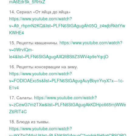
mA6EdrSk_5RHxZ
14. Сериал «От яйца до яйца»
https://www.youtube.com/watch?
v=A9_rhpmN2KQ&list=PLFN6StGAgugAh05Q_z4wjbRkbtYw
KWHE4
15. Рецепты квашенины.
https://www.youtube.com/watch?
v=0WrvIQm-
le4&list=PLFN6StGAgugAXQfiBS9Z3lWV4p9eYqcjO
16. Рецепты консервации на зиму.
https://www.youtube.com/watch?
v=FODlOAExc5s&list=PLFN6StGAgugAuyBbynYvyX7x—1c-
E1v4
17. Салаты.
https://www.youtube.com/watch?
v=zCewG7m2TXw&list=PLFN6StGAgugAkKDHpc665mjWWe
Z6RIT4C
18. Блюда из тыквы.
https://www.youtube.com/watch?
v=j9XZlsDA5nU&list=PLFN6StGAgugC7yodqk5H5qtCBSQPQ