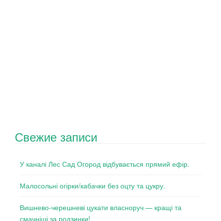
Свежие записи
У каналі Лес Сад Огород відбувається прямий ефір.
Малосольні огірки/кабачки без оцту та цукру.
Вишнево-черешневі цукати власноруч — кращі та
смачніші за родзинки!