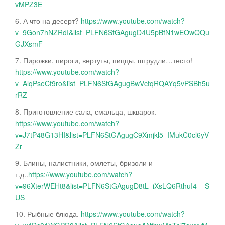
vMPZ3E
6. А что на десерт?
https://www.youtube.com/watch?
v=9Gon7hNZRdI&list=PLFN6StGAgugD4U5pBfN1wEOwQQu
GJXsmF
7. Пирожки, пироги, вертуты, пиццы, штрудли…тесто!
https://www.youtube.com/watch?
v=AlqPseCf9ro&list=PLFN6StGAgugBwVctqRQAYq5vPSBh5u
rRZ
8. Приготовление сала, смальца, шкварок.
https://www.youtube.com/watch?
v=J7tP48G13HI&list=PLFN6StGAgugC9Xmjkl5_IMukC0cl6yV
Zr
9. Блины, налистники, омлеты, бризоли и
т.д..
https://www.youtube.com/watch?
v=96XterWEHt8&list=PLFN6StGAgugD8tL_iXsLQ6RthuI4__S
US
10. Рыбные блюда.
https://www.youtube.com/watch?