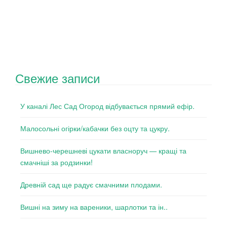
Свежие записи
У каналі Лес Сад Огород відбувається прямий ефір.
Малосольні огірки/кабачки без оцту та цукру.
Вишнево-черешневі цукати власноруч — кращі та
смачніші за родзинки!
Древній сад ще радує смачними плодами.
Вишні на зиму на вареники, шарлотки та ін..