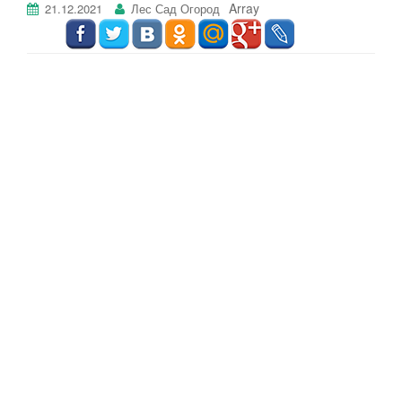
Array
21.12.2021
Лес Сад Огород
г
а
ц
и
ю