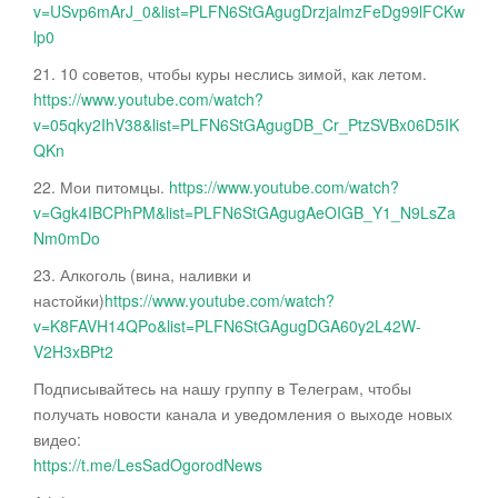
v=USvp6mArJ_0&list=PLFN6StGAgugDrzjalmzFeDg99lFCKw
lp0
21. 10 советов, чтобы куры неслись зимой, как летом.
https://www.youtube.com/watch?
v=05qky2IhV38&list=PLFN6StGAgugDB_Cr_PtzSVBx06D5IK
QKn
22. Мои питомцы.
https://www.youtube.com/watch?
v=Ggk4IBCPhPM&list=PLFN6StGAgugAeOIGB_Y1_N9LsZa
Nm0mDo
23. Алкоголь (вина, наливки и
настойки)
https://www.youtube.com/watch?
v=K8FAVH14QPo&list=PLFN6StGAgugDGA60y2L42W-
V2H3xBPt2
Подписывайтесь на нашу группу в Телеграм, чтобы
получать новости канала и уведомления о выходе новых
видео:
https://t.me/LesSadOgorodNews