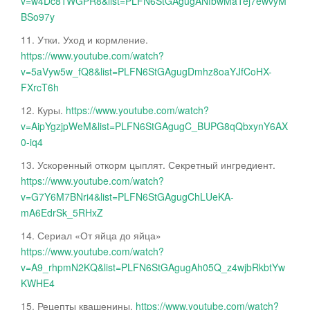
v=w4Dc81WGPR8&list=PLFN6StGAgugANfbwMaTej7ewvyM
BSo97y
11. Утки. Уход и кормление.
https://www.youtube.com/watch?
v=5aVyw5w_fQ8&list=PLFN6StGAgugDmhz8oaYJfCoHX-
FXrcT6h
12. Куры.
https://www.youtube.com/watch?
v=AipYgzjpWeM&list=PLFN6StGAgugC_BUPG8qQbxynY6AX
0-iq4
13. Ускоренный откорм цыплят. Секретный ингредиент.
https://www.youtube.com/watch?
v=G7Y6M7BNri4&list=PLFN6StGAgugChLUeKA-
mA6EdrSk_5RHxZ
14. Сериал «От яйца до яйца»
https://www.youtube.com/watch?
v=A9_rhpmN2KQ&list=PLFN6StGAgugAh05Q_z4wjbRkbtYw
KWHE4
15. Рецепты квашенины.
https://www.youtube.com/watch?