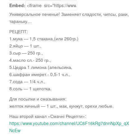
Embed:
Универсальное печенье! Заменяет сладости, чипсы, раки,
тараньку…
РЕЦЕПТ:
1.мука — 1,5 стакана,(или 260гр.)
2.яйцо — 1 шт.,
3.сыр — 250 гр.,
4.масло сл.-
250 гр.,
5.Цедра 1 лимона (апельсина,
6.шафран имерет.- 0,5-1 ч.л.,
7.сода — 1/4 ч.л.,
8.соль — 1 щепотка.
Для посыпки и смазывания:
желток яичный — 1 шт., мак, кунжут, орехи любые.
Наш второй канал «Смачні Рецепти»:
https://www.youtube.com/channel/UC6F16kRg7dnnNpXp_qX
NcEw