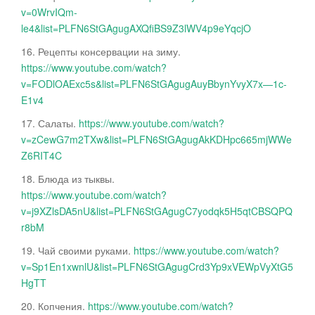
v=0WrvIQm-
le4&list=PLFN6StGAgugAXQfiBS9Z3lWV4p9eYqcjO
16. Рецепты консервации на зиму.
https://www.youtube.com/watch?
v=FODlOAExc5s&list=PLFN6StGAgugAuyBbynYvyX7x—1c-
E1v4
17. Салаты.
https://www.youtube.com/watch?
v=zCewG7m2TXw&list=PLFN6StGAgugAkKDHpc665mjWWe
Z6RIT4C
18. Блюда из тыквы.
https://www.youtube.com/watch?
v=j9XZlsDA5nU&list=PLFN6StGAgugC7yodqk5H5qtCBSQPQ
r8bM
19. Чай своими руками.
https://www.youtube.com/watch?
v=Sp1En1xwnlU&list=PLFN6StGAgugCrd3Yp9xVEWpVyXtG5
HgTT
20. Копчения.
https://www.youtube.com/watch?