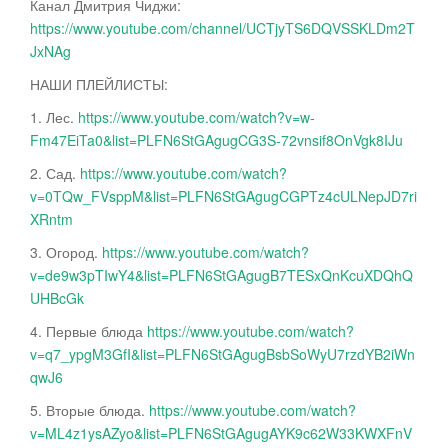
Канал Дмитрия Чиджи:
https://www.youtube.com/channel/UCTjyTS6DQVSSKLDm2T
JxNAg
НАШИ ПЛЕЙЛИСТЫ:
1. Лес.
https://www.youtube.com/watch?v=w-
Fm47EiTa0&list=PLFN6StGAgugCG3S-72vnsif8OnVgk8IJu
2. Сад.
https://www.youtube.com/watch?
v=0TQw_FVsppM&list=PLFN6StGAgugCGPTz4cULNepJD7ri
XRntm
3. Огород.
https://www.youtube.com/watch?
v=de9w3pTIwY4&list=PLFN6StGAgugB7TESxQnKcuXDQhQ
UHBcGk
4. Первые блюда
https://www.youtube.com/watch?
v=q7_ypgM3GfI&list=PLFN6StGAgugBsbSoWyU7rzdYB2iWn
qwJ6
5. Вторые блюда.
https://www.youtube.com/watch?
v=ML4z1ysAZyo&list=PLFN6StGAgugAYK9c62W33KWXFnV