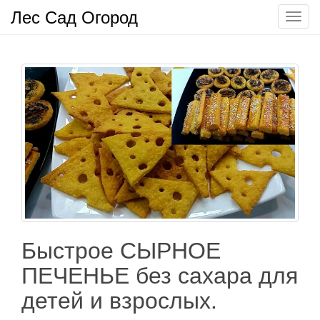
Лес Сад Огород
П
о
к
а
з
а
т
ь
/
С
к
р
ы
т
Быстрое СЫРНОЕ
ь
ПЕЧЕНЬЕ без сахара для
н
а
детей и взрослых.
в
и