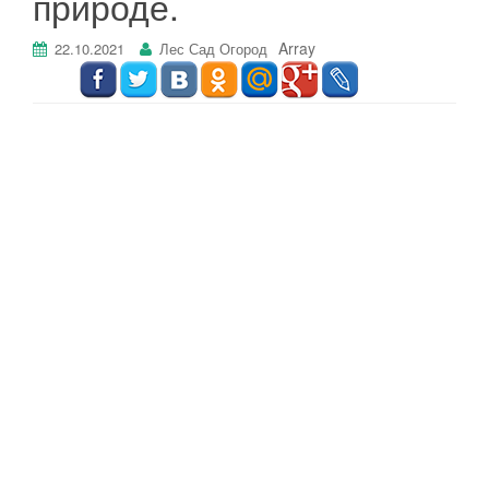
природе.
г
а
Array
22.10.2021
Лес Сад Огород
ц
и
ю