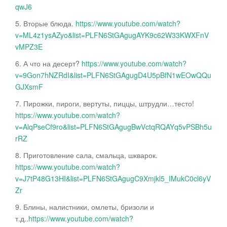
qwJ6
5. Вторые блюда.
https://www.youtube.com/watch?
v=ML4z1ysAZyo&list=PLFN6StGAgugAYK9c62W33KWXFnV
vMPZ3E
6. А что на десерт?
https://www.youtube.com/watch?
v=9Gon7hNZRdI&list=PLFN6StGAgugD4U5pBfN1wEOwQQu
GJXsmF
7. Пирожки, пироги, вертуты, пиццы, штрудли…тесто!
https://www.youtube.com/watch?
v=AlqPseCf9ro&list=PLFN6StGAgugBwVctqRQAYq5vPSBh5u
rRZ
8. Приготовление сала, смальца, шкварок.
https://www.youtube.com/watch?
v=J7tP48G13HI&list=PLFN6StGAgugC9Xmjkl5_IMukC0cl6yV
Zr
9. Блины, налистники, омлеты, бризоли и
т.д..
https://www.youtube.com/watch?