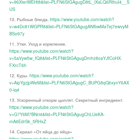
v=96XterWEHt8&list=PLFN6StGAgugD8tL_iXsLQ6RthuI4__S
US
10. Рыбные блюда.
https://www.youtube.com/watch?
v=w4Dc81WGPR8&list=PLFN6StGAgugANfbwMaTej7ewvyM
BSo97y
11. Утки. Уход и кормление.
https://www.youtube.com/watch?
v=5aVyw5w_fQ8&list=PLFN6StGAgugDmhz8oaYJfCoHX-
FXrcT6h
12. Куры.
https://www.youtube.com/watch?
v=AipYgzjpWeM&list=PLFN6StGAgugC_BUPG8qQbxynY6AX
0-iq4
13. Ускоренный откорм цыплят. Секретный ингредиент.
https://www.youtube.com/watch?
v=G7Y6M7BNri4&list=PLFN6StGAgugChLUeKA-
mA6EdrSk_5RHxZ
14. Сериал «От яйца до яйца»
https://www.youtube.com/watch?