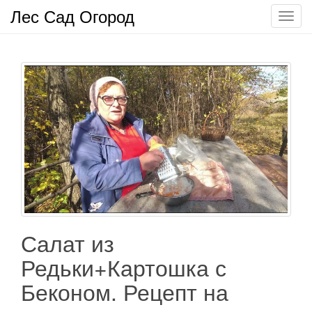
Лес Сад Огород
П
о
к
а
з
а
т
ь
/
С
к
р
ы
т
Салат из
ь
Редьки+Картошка с
н
а
Беконом. Рецепт на
в
и