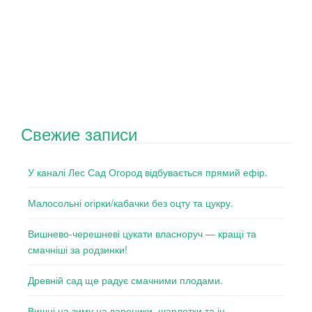
Свежие записи
У каналі Лес Сад Огород відбувається прямий ефір.
Малосольні огірки/кабачки без оцту та цукру.
Вишнево-черешневі цукати власноруч — кращі та
смачніші за родзинки!
Древній сад ще радує смачними плодами.
Вишні на зиму на вареники, шарлотки та ін..