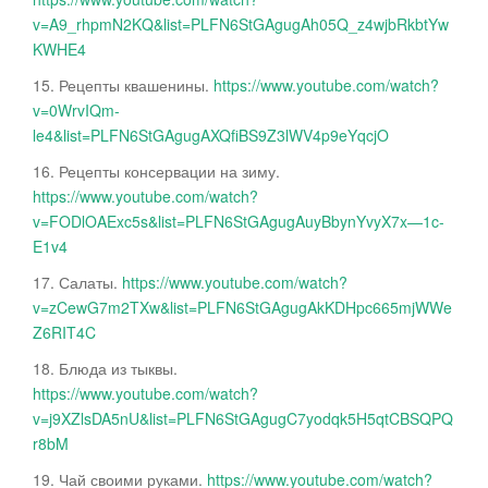
v=A9_rhpmN2KQ&list=PLFN6StGAgugAh05Q_z4wjbRkbtYw
KWHE4
15. Рецепты квашенины.
https://www.youtube.com/watch?
v=0WrvIQm-
le4&list=PLFN6StGAgugAXQfiBS9Z3lWV4p9eYqcjO
16. Рецепты консервации на зиму.
https://www.youtube.com/watch?
v=FODlOAExc5s&list=PLFN6StGAgugAuyBbynYvyX7x—1c-
E1v4
17. Салаты.
https://www.youtube.com/watch?
v=zCewG7m2TXw&list=PLFN6StGAgugAkKDHpc665mjWWe
Z6RIT4C
18. Блюда из тыквы.
https://www.youtube.com/watch?
v=j9XZlsDA5nU&list=PLFN6StGAgugC7yodqk5H5qtCBSQPQ
r8bM
19. Чай своими руками.
https://www.youtube.com/watch?