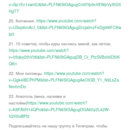
v=Sp1En1xwnlU&list=PLFN6StGAgugCrd3Yp9xVEWpVyXtG5
HgTT
20. Копчения.
https://www.youtube.com/watch?
v=USvp6mArJ_0&list=PLFN6StGAgugDrzjalmzFeDg99lFCKw
lp0
21. 10 советов, чтобы куры неслись зимой, как летом.
https://www.youtube.com/watch?
v=05qky2IhV38&list=PLFN6StGAgugDB_Cr_PtzSVBx06D5IK
QKn
22. Мои питомцы.
https://www.youtube.com/watch?
v=Ggk4IBCPhPM&list=PLFN6StGAgugAeOIGB_Y1_N9LsZa
Nm0mDo
23. Алкоголь (вина, наливки и
настойки)
https://www.youtube.com/watch?
v=K8FAVH14QPo&list=PLFN6StGAgugDGA60y2L42W-
V2H3xBPt2
Подписывайтесь на нашу группу в Телеграм, чтобы