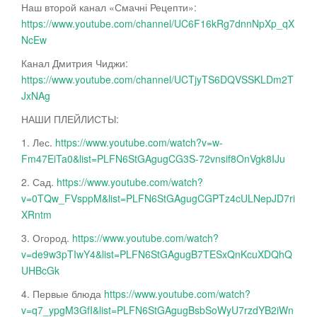
Наш второй канал «Смачні Рецепти»:
https://www.youtube.com/channel/UC6F16kRg7dnnNpXp_qX
NcEw
Канал Дмитрия Чиджи:
https://www.youtube.com/channel/UCTjyTS6DQVSSKLDm2T
JxNAg
НАШИ ПЛЕЙЛИСТЫ:
1. Лес.
https://www.youtube.com/watch?v=w-
Fm47EiTa0&list=PLFN6StGAgugCG3S-72vnsif8OnVgk8IJu
2. Сад.
https://www.youtube.com/watch?
v=0TQw_FVsppM&list=PLFN6StGAgugCGPTz4cULNepJD7ri
XRntm
3. Огород.
https://www.youtube.com/watch?
v=de9w3pTIwY4&list=PLFN6StGAgugB7TESxQnKcuXDQhQ
UHBcGk
4. Первые блюда
https://www.youtube.com/watch?
v=q7_ypgM3GfI&list=PLFN6StGAgugBsbSoWyU7rzdYB2iWn