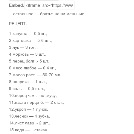
Embed:
…остальное — братья наши меньшие.
РЕЦЕПТ:
1.капуста — 0,5 кг.,
2.картошка — 5-6 шт.,
3.лук
— 3 гол.,
4.морковь — 3 шт.,
5.перец болг .- 5 шт.,
6.мясо любое — 0,4 кг.,
7.масло раст. — 50-70 мл.,
8.паприка — 1 ч.л.,
9.соль — 0,5 ст.л.,
10.перец ч.м .- по вкусу,
11.паста перца б. — 2 ст.л.,
12.укроп — 1 пучок,
13.чеснок — 4 зубка,
14.лист лавр .- 2 шт.,
15.вода — 1 стакан.