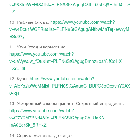
v=96XterWEHt8&list=PLFN6StGAgugD8tL_iXsLQ6RthuI4__S
US
10. Рыбные блюда.
https://www.youtube.com/watch?
v=w4Dc81WGPR8&list=PLFN6StGAgugANfbwMaTej7ewvyM
BSo97y
11. Утки. Уход и кормление.
https://www.youtube.com/watch?
v=5aVyw5w_fQ8&list=PLFN6StGAgugDmhz8oaYJfCoHX-
FXrcT6h
12. Куры.
https://www.youtube.com/watch?
v=AipYgzjpWeM&list=PLFN6StGAgugC_BUPG8qQbxynY6AX
0-iq4
13. Ускоренный откорм цыплят. Секретный ингредиент.
https://www.youtube.com/watch?
v=G7Y6M7BNri4&list=PLFN6StGAgugChLUeKA-
mA6EdrSk_5RHxZ
14. Сериал «От яйца до яйца»