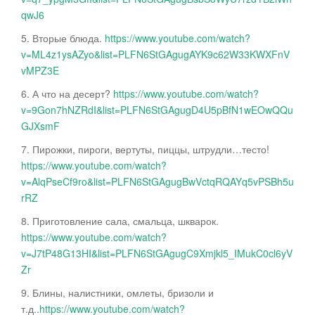
qwJ6
5. Вторые блюда.
https://www.youtube.com/watch?
v=ML4z1ysAZyo&list=PLFN6StGAgugAYK9c62W33KWXFnV
vMPZ3E
6. А что на десерт?
https://www.youtube.com/watch?
v=9Gon7hNZRdI&list=PLFN6StGAgugD4U5pBfN1wEOwQQu
GJXsmF
7. Пирожки, пироги, вертуты, пиццы, штрудли…тесто!
https://www.youtube.com/watch?
v=AlqPseCf9ro&list=PLFN6StGAgugBwVctqRQAYq5vPSBh5u
rRZ
8. Приготовление сала, смальца, шкварок.
https://www.youtube.com/watch?
v=J7tP48G13HI&list=PLFN6StGAgugC9Xmjkl5_IMukC0cl6yV
Zr
9. Блины, налистники, омлеты, бризоли и
т.д..
https://www.youtube.com/watch?