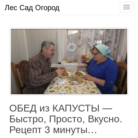
Лес Сад Огород
П
о
к
а
з
а
т
ь
/
С
к
р
ы
т
ОБЕД из КАПУСТЫ —
ь
Быстро, Просто, Вкусно.
н
а
Рецепт 3 минуты…
в
и