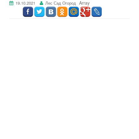
Array
19.10.2021
Лес Сад Огород
г
а
ц
и
ю