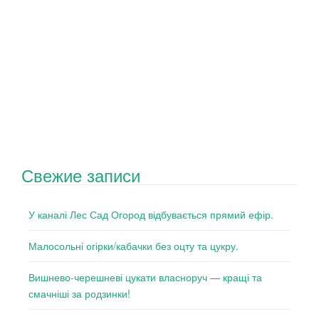
Свежие записи
У каналі Лес Сад Огород відбувається прямий ефір.
Малосольні огірки/кабачки без оцту та цукру.
Вишнево-черешневі цукати власноруч — кращі та
смачніші за родзинки!