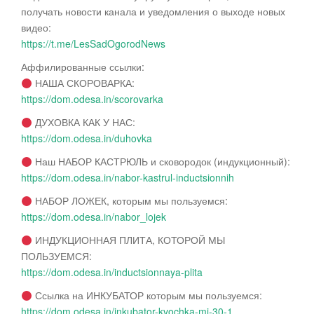
получать новости канала и уведомления о выходе новых
видео:
https://t.me/LesSadOgorodNews
Аффилированные ссылки:
НАША СКОРОВАРКА:
https://dom.odesa.in/scorovarka
ДУХОВКА КАК У НАС:
https://dom.odesa.in/duhovka
Наш НАБОР КАСТРЮЛЬ и сковородок (индукционный):
https://dom.odesa.in/nabor-kastrul-inductsionnih
НАБОР ЛОЖЕК, которым мы пользуемся:
https://dom.odesa.in/nabor_lojek
ИНДУКЦИОННАЯ ПЛИТА, КОТОРОЙ МЫ
ПОЛЬЗУЕМСЯ:
https://dom.odesa.in/inductsionnaya-plita
Ссылка на ИНКУБАТОР которым мы пользуемся:
https://dom.odesa.in/inkubator-kvochka-mi-30-1