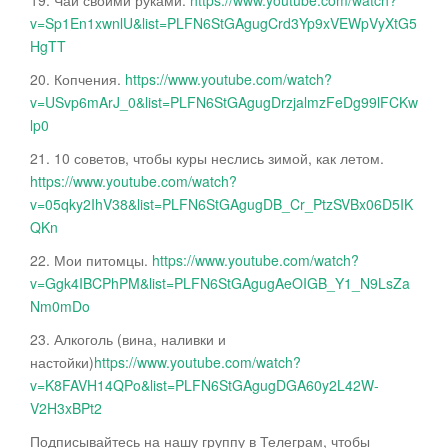
19. Чай своими руками.
https://www.youtube.com/watch?
v=Sp1En1xwnlU&list=PLFN6StGAgugCrd3Yp9xVEWpVyXtG5
HgTT
20. Копчения.
https://www.youtube.com/watch?
v=USvp6mArJ_0&list=PLFN6StGAgugDrzjalmzFeDg99lFCKw
lp0
21. 10 советов, чтобы куры неслись зимой, как летом.
https://www.youtube.com/watch?
v=05qky2IhV38&list=PLFN6StGAgugDB_Cr_PtzSVBx06D5IK
QKn
22. Мои питомцы.
https://www.youtube.com/watch?
v=Ggk4IBCPhPM&list=PLFN6StGAgugAeOIGB_Y1_N9LsZa
Nm0mDo
23. Алкоголь (вина, наливки и
настойки)
https://www.youtube.com/watch?
v=K8FAVH14QPo&list=PLFN6StGAgugDGA60y2L42W-
V2H3xBPt2
Подписывайтесь на нашу группу в Телеграм, чтобы