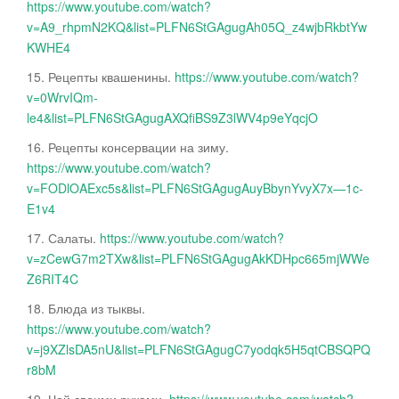
https://www.youtube.com/watch?
v=A9_rhpmN2KQ&list=PLFN6StGAgugAh05Q_z4wjbRkbtYw
KWHE4
15. Рецепты квашенины.
https://www.youtube.com/watch?
v=0WrvIQm-
le4&list=PLFN6StGAgugAXQfiBS9Z3lWV4p9eYqcjO
16. Рецепты консервации на зиму.
https://www.youtube.com/watch?
v=FODlOAExc5s&list=PLFN6StGAgugAuyBbynYvyX7x—1c-
E1v4
17. Салаты.
https://www.youtube.com/watch?
v=zCewG7m2TXw&list=PLFN6StGAgugAkKDHpc665mjWWe
Z6RIT4C
18. Блюда из тыквы.
https://www.youtube.com/watch?
v=j9XZlsDA5nU&list=PLFN6StGAgugC7yodqk5H5qtCBSQPQ
r8bM