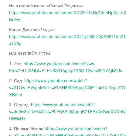
Наш второй канал «Смачні Рецепти»:
https://www.youtube.com/channel/UC6F16kRg7dnnNpXp_qX
NcEw
Канал Дмитрия Чиджи:
https://www.youtube.com/channel/UCTjyTS6DQVSSKLDm2T
JxNAg
НАШИ ПЛЕЙЛИСТЫ:
1. Лес.
https://www.youtube.com/watch?v=w-
Fm47EiTa0&list=PLFN6StGAgugCG3S-72vnsif8OnVgk8IJu
2. Сад.
https://www.youtube.com/watch?
v=0TQw_FVsppM&list=PLFN6StGAgugCGPTz4cULNepJD7ri
XRntm
3. Огород.
https://www.youtube.com/watch?
v=de9w3pTIwY4&list=PLFN6StGAgugB7TESxQnKcuXDQhQ
UHBcGk
4. Первые блюда
https://www.youtube.com/watch?
v=q7_ypgM3GfI&list=PLFN6StGAgugBsbSoWyU7rzdYB2iWn