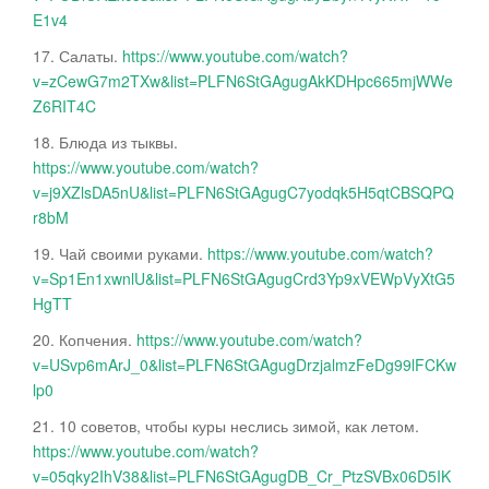
E1v4
17. Салаты.
https://www.youtube.com/watch?
v=zCewG7m2TXw&list=PLFN6StGAgugAkKDHpc665mjWWe
Z6RIT4C
18. Блюда из тыквы.
https://www.youtube.com/watch?
v=j9XZlsDA5nU&list=PLFN6StGAgugC7yodqk5H5qtCBSQPQ
r8bM
19. Чай своими руками.
https://www.youtube.com/watch?
v=Sp1En1xwnlU&list=PLFN6StGAgugCrd3Yp9xVEWpVyXtG5
HgTT
20. Копчения.
https://www.youtube.com/watch?
v=USvp6mArJ_0&list=PLFN6StGAgugDrzjalmzFeDg99lFCKw
lp0
21. 10 советов, чтобы куры неслись зимой, как летом.
https://www.youtube.com/watch?
v=05qky2IhV38&list=PLFN6StGAgugDB_Cr_PtzSVBx06D5IK