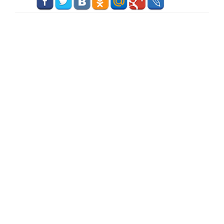
г
а
ц
и
ю