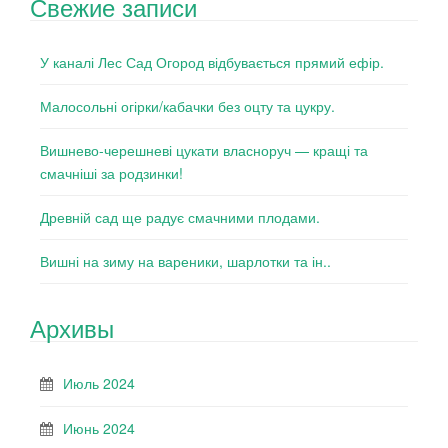
Свежие записи
У каналі Лес Сад Огород відбувається прямий ефір.
Малосольні огірки/кабачки без оцту та цукру.
Вишнево-черешневі цукати власноруч — кращі та
смачніші за родзинки!
Древній сад ще радує смачними плодами.
Вишні на зиму на вареники, шарлотки та ін..
Архивы
Июль 2024
Июнь 2024