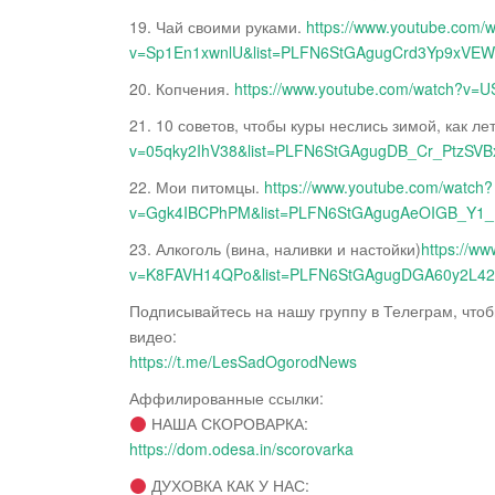
19. Чай своими руками.
https://www.youtube.com/
v=Sp1En1xwnlU&list=PLFN6StGAgugCrd3Yp9xVE
20. Копчения.
https://www.youtube.com/watch?v
21. 10 советов, чтобы куры неслись зимой, как ле
v=05qky2IhV38&list=PLFN6StGAgugDB_Cr_PtzSV
22. Мои питомцы.
https://www.youtube.com/watch?
v=Ggk4IBCPhPM&list=PLFN6StGAgugAeOIGB_Y
23. Алкоголь (вина, наливки и настойки)
https://w
v=K8FAVH14QPo&list=PLFN6StGAgugDGA60y2L4
Подписывайтесь на нашу группу в Телеграм, что
видео:
https://t.me/LesSadOgorodNews
Аффилированные ссылки:
НАША СКОРОВАРКА:
https://dom.odesa.in/scorovarka
ДУХОВКА КАК У НАС: