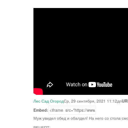
Лес Сад Огород
Ср, 29 сентября, 2021 11:12дп
UR
Embed:
Муж увидел обед и обалдел! На него со стола с
РЕЦЕПТ: