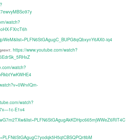
h?
j7ewvyMBSo97y
com/watch?
CoHX-FXrcT6h
YgzjpWeM&list=PLFN6StGAgugC_BUPG8qQbxynY6AX0-iq4
диент.
https://www.youtube.com/watch?
6EdrSk_5RHxZ
be.com/watch?
jbRkbtYwKWHE4
m/watch?v=0WrvIQm-
utube.com/watch?
X7x—1c-E1v4
=zCewG7m2TXw&list=PLFN6StGAgugAkKDHpc665mjWWeZ6RIT4C
&list=PLFN6StGAgugC7yodqk5H5qtCBSQPQr8bM