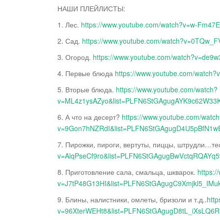
НАШИ ПЛЕЙЛИСТЫ:
1. Лес.
https://www.youtube.com/watch?v=w-Fm47
2. Сад.
https://www.youtube.com/watch?v=0TQw
3. Огород.
https://www.youtube.com/watch?v=d
4. Первые блюда
https://www.youtube.com/watc
5. Вторые блюда.
https://www.youtube.com/watch?
v=ML4z1ysAZyo&list=PLFN6StGAgugAYK9c62W3
6. А что на десерт?
https://www.youtube.com/watc
v=9Gon7hNZRdI&list=PLFN6StGAgugD4U5pBfN
7. Пирожки, пироги, вертуты, пиццы, штрудли…те
v=AlqPseCf9ro&list=PLFN6StGAgugBwVctqRQAYq
8. Приготовление сала, смальца, шкварок.
https:
v=J7tP48G13HI&list=PLFN6StGAgugC9Xmjkl5_IMu
9. Блины, налистники, омлеты, бризоли и т.д..
htt
v=96XterWEHt8&list=PLFN6StGAgugD8tL_iXsLQ6R