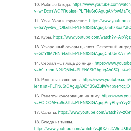
10. Рыбные блюда.
https://www.youtube.com/watc
v=w4Dc81WGPR8&list=PLFN6StGAgugANfbwMaTe
11. Утки. Уход и кормление.
https://www.youtube.
v=5aVyw5w_fQ8&list=PLFN6StGAgugDmhz8oaYJf
12. Куры.
https://www.youtube.com/watch?v=Aip
13. Ускоренный откорм цыплят. Секретный ингре
v=G7Y6M7BNri4&list=PLFN6StGAgugChLUeKA-mA
14. Сериал «От яйца до яйца»
https://www.youtu
v=A9_rhpmN2KQ&list=PLFN6StGAgugAh05Q_z4w
15. Рецепты квашенины.
https://www.youtube.co
le4&list=PLFN6StGAgugAXQfiBS9Z3lWV4p9eYqcjO
16. Рецепты консервации на зиму.
https://www.yo
v=FODlOAExc5s&list=PLFN6StGAgugAuyBbynYvy
17. Салаты.
https://www.youtube.com/watch?v
18. Блюда из тыквы.
https://www.youtube.com/watch?v=j9XZlsDA5nU