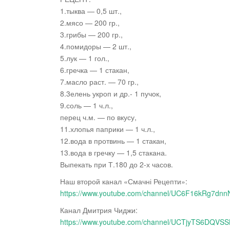
1.тыква — 0,5 шт.,
2.мясо — 200 гр.,
3.грибы — 200 гр.,
4.помидоры —
2 шт.,
5.лук — 1 гол.,
6.гречка — 1 стакан,
7.масло раст. — 70 гр.,
8.3елень укроп и др.- 1 пучок,
9.соль — 1 ч.л.,
перец ч.м. — по вкусу,
11.хлопья паприки — 1 ч.л.,
12.вода в протвинь — 1 стакан,
13.вода в гречку — 1,5 стакана.
Выпекать при Т.180 до 2-х часов.
Наш второй канал «Смачні Рецепти»:
https://www.youtube.com/channel/UC6F16kRg7d
Канал Дмитрия Чиджи:
https://www.youtube.com/channel/UCTjyTS6DQV