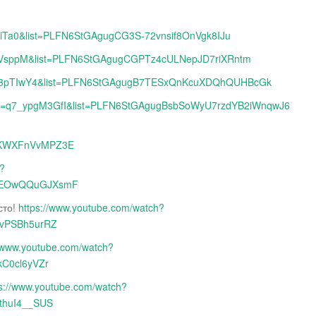
EiTa0&list=PLFN6StGAgugCG3S-72vnsif8OnVgk8IJu
_FVsppM&list=PLFN6StGAgugCGPTz4cULNepJD7riXRntm
e9w3pTIwY4&list=PLFN6StGAgugB7TESxQnKcuXDQhQUHBcGk
h?v=q7_ypgM3GfI&list=PLFN6StGAgugBsbSoWyU7rzdYB2iWnqwJ6
3KWXFnVvMPZ3E
h?
1wEOwQQuGJXsmF
сто!
https://www.youtube.com/watch?
5vPSBh5urRZ
//www.youtube.com/watch?
kC0cl6yVZr
ps://www.youtube.com/watch?
thuI4__SUS