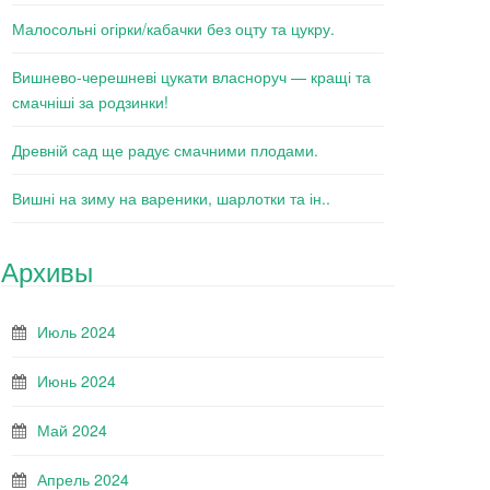
Малосольні огірки/кабачки без оцту та цукру.
Вишнево-черешневі цукати власноруч — кращі та
смачніші за родзинки!
Древній сад ще радує смачними плодами.
Вишні на зиму на вареники, шарлотки та ін..
Архивы
Июль 2024
Июнь 2024
Май 2024
Апрель 2024