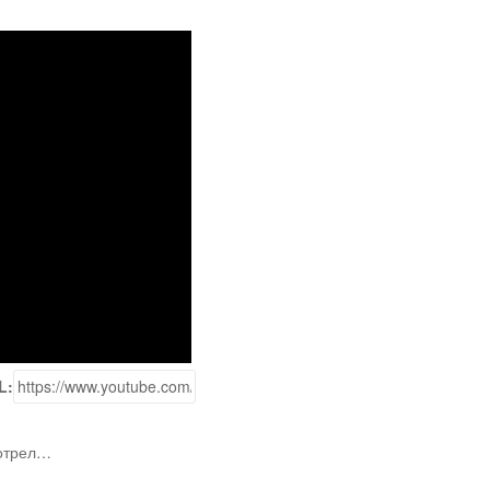
L:
мотрел…