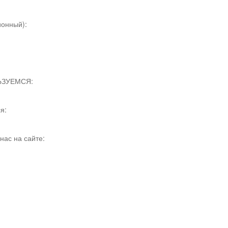
онный):
ЬЗУЕМСЯ:
я:
нас на сайте: