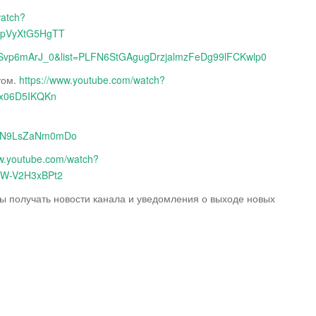
watch?
WpVyXtG5HgTT
=USvp6mArJ_0&list=PLFN6StGAgugDrzjalmzFeDg99lFCKwlp0
том.
https://www.youtube.com/watch?
Bx06D5IKQKn
1_N9LsZaNm0mDo
ww.youtube.com/watch?
2W-V2H3xBPt2
бы получать новости канала и уведомления о выходе новых