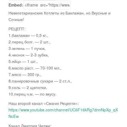
Embed:
Невегетарианские Котлеты из Баклажан, но Вкусные и
Сочные!
РЕЦЕПТ:
1.баклажан
— 0,5 кг.,
2.перец болг. — 2 шт.,
3.зелень — 1 пучок,
4.чеснок — 2-3 зубка,
5.яйцо — 1 шт.,
6.масло раст. — 70-100 мл.,
7.мясо — 300 гр.,
8.панировочные сухари — 2 ст.л.,
9.соль — 2 щепотки,
10.перец ч.м. — по вкусу.
Наш второй канал «Смачні Рецепти»:
https://www.youtube.com/channel/UC6F16kRg7dnnNpXp_qX
NcEw
Канал Дмитрия Чиджи: