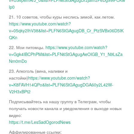
v=USvp6mArJ_0&list=PLFN6StGAgugDrzjalmzFeDg99lFCKw
lp0
21. 10 советов, чтобы куры неслись зимой, как летом.
https://www.youtube.com/watch?
v=05qky2IhV38&list=PLFN6StGAgugDB_Cr_PtzSVBx06D5IK
QKn
22. Мои питомцы.
https://www.youtube.com/watch?
v=Ggk4IBCPhPM&list=PLFN6StGAgugAeOIGB_Y1_N9LsZa
Nm0mDo
23. Алкоголь (вина, наливки и
настойки)
https://www.youtube.com/watch?
v=K8FAVH14QPo&list=PLFN6StGAgugDGA60y2L42W-
V2H3xBPt2
Подписывайтесь на нашу группу в Телеграм, чтобы
получать новости канала и уведомления о выходе новых
видео:
https://t.me/LesSadOgorodNews
Аффилированные ссылки: