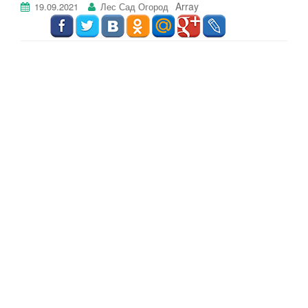
Array
19.09.2021
Лес Сад Огород
г
а
ц
и
ю