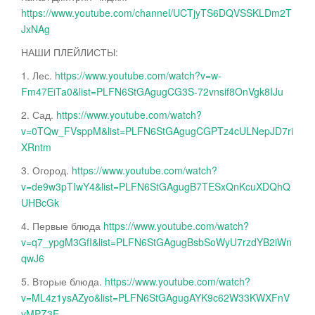
https://www.youtube.com/channel/UCTjyTS6DQVSSKLDm2T
JxNAg
НАШИ ПЛЕЙЛИСТЫ:
1. Лес.
https://www.youtube.com/watch?v=w-
Fm47EiTa0&list=PLFN6StGAgugCG3S-72vnsif8OnVgk8IJu
2. Сад.
https://www.youtube.com/watch?
v=0TQw_FVsppM&list=PLFN6StGAgugCGPTz4cULNepJD7ri
XRntm
3. Огород.
https://www.youtube.com/watch?
v=de9w3pTIwY4&list=PLFN6StGAgugB7TESxQnKcuXDQhQ
UHBcGk
4. Первые блюда
https://www.youtube.com/watch?
v=q7_ypgM3GfI&list=PLFN6StGAgugBsbSoWyU7rzdYB2iWn
qwJ6
5. Вторые блюда.
https://www.youtube.com/watch?
v=ML4z1ysAZyo&list=PLFN6StGAgugAYK9c62W33KWXFnV
vMPZ3E