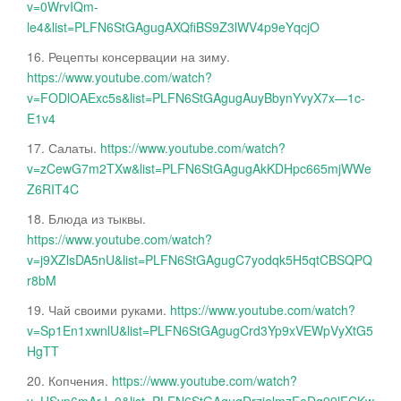
v=0WrvIQm-
le4&list=PLFN6StGAgugAXQfiBS9Z3lWV4p9eYqcjO
16. Рецепты консервации на зиму.
https://www.youtube.com/watch?
v=FODlOAExc5s&list=PLFN6StGAgugAuyBbynYvyX7x—1c-
E1v4
17. Салаты.
https://www.youtube.com/watch?
v=zCewG7m2TXw&list=PLFN6StGAgugAkKDHpc665mjWWe
Z6RIT4C
18. Блюда из тыквы.
https://www.youtube.com/watch?
v=j9XZlsDA5nU&list=PLFN6StGAgugC7yodqk5H5qtCBSQPQ
r8bM
19. Чай своими руками.
https://www.youtube.com/watch?
v=Sp1En1xwnlU&list=PLFN6StGAgugCrd3Yp9xVEWpVyXtG5
HgTT
20. Копчения.
https://www.youtube.com/watch?