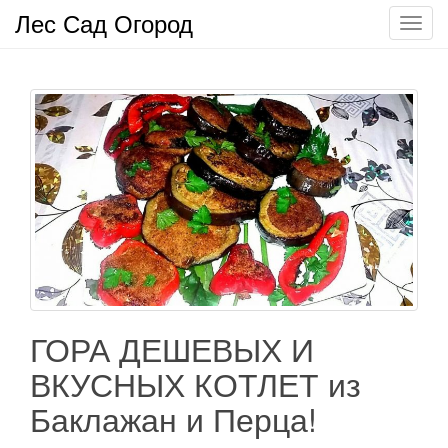
Лес Сад Огород
П
о
к
а
з
а
т
ь
/
С
к
р
ы
т
ГОРА ДЕШЕВЫХ И
ь
ВКУСНЫХ КОТЛЕТ из
н
а
Баклажан и Перца!
в
и