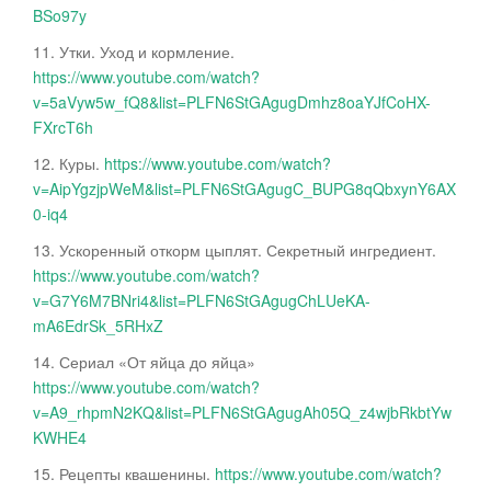
BSo97y
11. Утки. Уход и кормление.
https://www.youtube.com/watch?
v=5aVyw5w_fQ8&list=PLFN6StGAgugDmhz8oaYJfCoHX-
FXrcT6h
12. Куры.
https://www.youtube.com/watch?
v=AipYgzjpWeM&list=PLFN6StGAgugC_BUPG8qQbxynY6AX
0-iq4
13. Ускоренный откорм цыплят. Секретный ингредиент.
https://www.youtube.com/watch?
v=G7Y6M7BNri4&list=PLFN6StGAgugChLUeKA-
mA6EdrSk_5RHxZ
14. Сериал «От яйца до яйца»
https://www.youtube.com/watch?
v=A9_rhpmN2KQ&list=PLFN6StGAgugAh05Q_z4wjbRkbtYw
KWHE4
15. Рецепты квашенины.
https://www.youtube.com/watch?