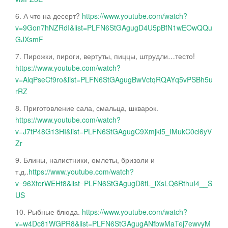
6. А что на десерт?
https://www.youtube.com/watch?
v=9Gon7hNZRdI&list=PLFN6StGAgugD4U5pBfN1wEOwQQu
GJXsmF
7. Пирожки, пироги, вертуты, пиццы, штрудли…тесто!
https://www.youtube.com/watch?
v=AlqPseCf9ro&list=PLFN6StGAgugBwVctqRQAYq5vPSBh5u
rRZ
8. Приготовление сала, смальца, шкварок.
https://www.youtube.com/watch?
v=J7tP48G13HI&list=PLFN6StGAgugC9Xmjkl5_IMukC0cl6yV
Zr
9. Блины, налистники, омлеты, бризоли и
т.д..
https://www.youtube.com/watch?
v=96XterWEHt8&list=PLFN6StGAgugD8tL_iXsLQ6RthuI4__S
US
10. Рыбные блюда.
https://www.youtube.com/watch?
v=w4Dc81WGPR8&list=PLFN6StGAgugANfbwMaTej7ewvyM