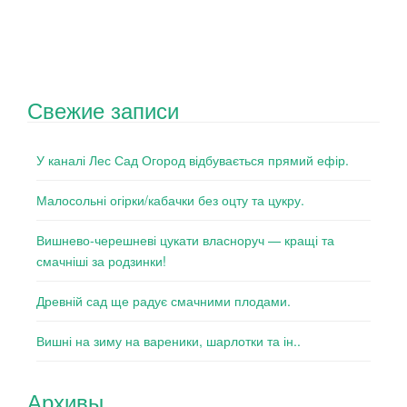
Свежие записи
У каналі Лес Сад Огород відбувається прямий ефір.
Малосольні огірки/кабачки без оцту та цукру.
Вишнево-черешневі цукати власноруч — кращі та
смачніші за родзинки!
Древній сад ще радує смачними плодами.
Вишні на зиму на вареники, шарлотки та ін..
Архивы