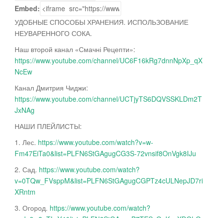
Embed:
УДОБНЫЕ СПОСОБЫ ХРАНЕНИЯ. ИСПОЛЬЗОВАНИЕ
НЕУВАРЕННОГО СОКА.
Наш второй канал «Смачні Рецепти»:
https://www.youtube.com/channel/UC6F16kRg7dnnNpXp_qX
NcEw
Канал Дмитрия Чиджи:
https://www.youtube.com/channel/UCTjyTS6DQVSSKLDm2T
JxNAg
НАШИ ПЛЕЙЛИСТЫ:
1. Лес.
https://www.youtube.com/watch?v=w-
Fm47EiTa0&list=PLFN6StGAgugCG3S-72vnsif8OnVgk8IJu
2. Сад.
https://www.youtube.com/watch?
v=0TQw_FVsppM&list=PLFN6StGAgugCGPTz4cULNepJD7ri
XRntm
3. Огород.
https://www.youtube.com/watch?