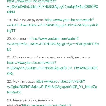
https://www.youtube.com/watch?
v=j9XZlsDA5nU&list=PLFN6StGAgugC7yodqk5H5qtCBSQPQ
r8bM
19. Чай своими руками.
https://www.youtube.com/watch?
v=Sp1En1xwnlU&list=PLFN6StGAgugCrd3Yp9xVEWpVyXtG5
HgTT
20. Копчения.
https://www.youtube.com/watch?
v=USvp6mArJ_0&list=PLFN6StGAgugDrzjalmzFeDg99lFCKw
lp0
21. 10 советов, чтобы куры неслись зимой, как летом.
https://www.youtube.com/watch?
v=05qky2IhV38&list=PLFN6StGAgugDB_Cr_PtzSVBx06D5IK
QKn
22. Мои питомцы.
https://www.youtube.com/watch?
v=Ggk4IBCPhPM&list=PLFN6StGAgugAeOIGB_Y1_N9LsZa
Nm0mDo
23. Алкоголь (вина, наливки и
настойки)
https://www.youtube.com/watch?