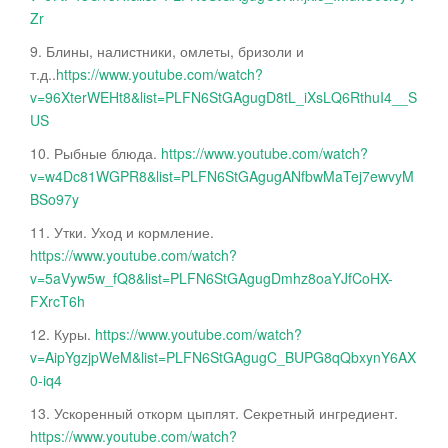
Zr
9. Блины, налистники, омлеты, бризоли и
т.д..
https://www.youtube.com/watch?
v=96XterWEHt8&list=PLFN6StGAgugD8tL_iXsLQ6RthuI4__S
US
10. Рыбные блюда.
https://www.youtube.com/watch?
v=w4Dc81WGPR8&list=PLFN6StGAgugANfbwMaTej7ewvyM
BSo97y
11. Утки. Уход и кормление.
https://www.youtube.com/watch?
v=5aVyw5w_fQ8&list=PLFN6StGAgugDmhz8oaYJfCoHX-
FXrcT6h
12. Куры.
https://www.youtube.com/watch?
v=AipYgzjpWeM&list=PLFN6StGAgugC_BUPG8qQbxynY6AX
0-iq4
13. Ускоренный откорм цыплят. Секретный ингредиент.
https://www.youtube.com/watch?