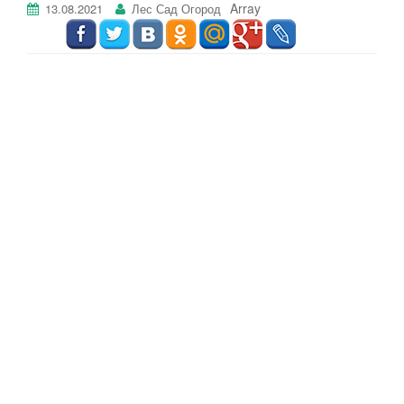
Array
13.08.2021
Лес Сад Огород
г
а
ц
и
ю