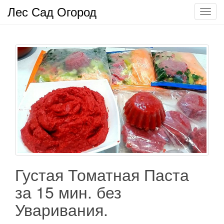
Лес Сад Огород
П
о
к
а
з
а
т
ь
/
С
к
р
ы
т
Густая Томатная Паста
ь
за 15 мин. без
н
а
Уваривания.
в
и