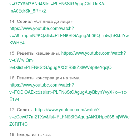
v=G7Y6M7BNri4&list=PLFN6StGAgugChLUeKA-
mA6EdrSk_5RHxZ
14. Сериал «От яйца до яйца»
https://www.youtube.com/watch?
v=A9_rhpmN2KQ&list=PLFN6StGAgugAh05Q_z4wjbRkbtYw
KWHE4
15. Рецепты квашенины.
https://www.youtube.com/watch?
v=0WrvIQm-
le4&list=PLFN6StGAgugAXQfiBS9Z3lWV4p9eYqcjO
16. Рецепты консервации на зиму.
https://www.youtube.com/watch?
v=FODlOAExc5s&list=PLFN6StGAgugAuyBbynYvyX7x—1c-
E1v4
17. Салаты.
https://www.youtube.com/watch?
v=zCewG7m2TXw&list=PLFN6StGAgugAkKDHpc665mjWWe
Z6RIT4C
18. Блюда из тыквы.