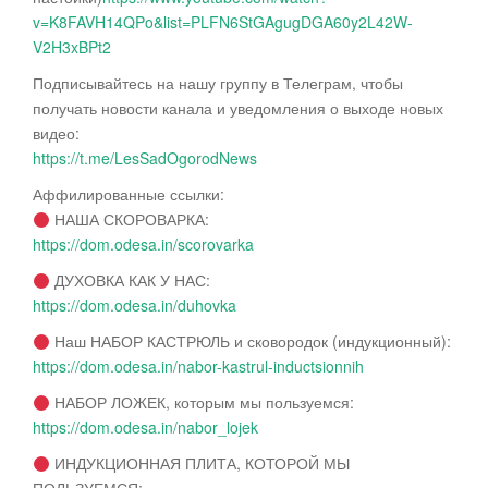
v=K8FAVH14QPo&list=PLFN6StGAgugDGA60y2L42W-
V2H3xBPt2
Подписывайтесь на нашу группу в Телеграм, чтобы
получать новости канала и уведомления о выходе новых
видео:
https://t.me/LesSadOgorodNews
Аффилированные ссылки:
НАША СКОРОВАРКА:
https://dom.odesa.in/scorovarka
ДУХОВКА КАК У НАС:
https://dom.odesa.in/duhovka
Наш НАБОР КАСТРЮЛЬ и сковородок (индукционный):
https://dom.odesa.in/nabor-kastrul-inductsionnih
НАБОР ЛОЖЕК, которым мы пользуемся:
https://dom.odesa.in/nabor_lojek
ИНДУКЦИОННАЯ ПЛИТА, КОТОРОЙ МЫ