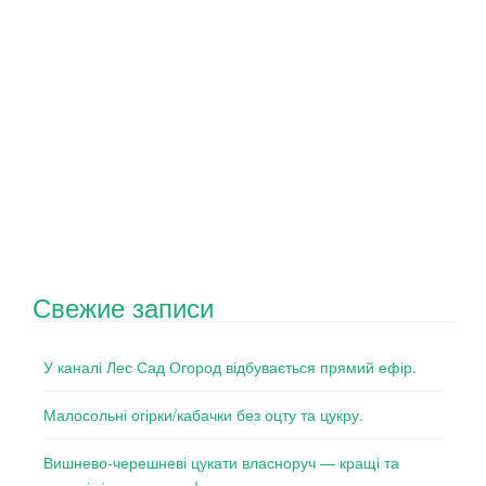
Свежие записи
У каналі Лес Сад Огород відбувається прямий ефір.
Малосольні огірки/кабачки без оцту та цукру.
Вишнево-черешневі цукати власноруч — кращі та