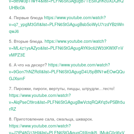
v=de9w3pTIwY4&list=PLFN6StGAgugB7TESxQnKcuXDQhQ
UHBcGk
4. Первые блюда
https://www.youtube.com/watch?
v=q7_ypgM3GfI&list=PLFN6StGAgugBsbSoWyU7rzdYB2iWn
qwJ6
5. Вторые блюда.
https://www.youtube.com/watch?
v=ML4z1ysAZyo&list=PLFN6StGAgugAYK9c62W33KWXFnV
vMPZ3E
6. А что на десерт?
https://www.youtube.com/watch?
v=9Gon7hNZRdI&list=PLFN6StGAgugD4U5pBfN1wEOwQQu
GJXsmF
7. Пирожки, пироги, вертуты, пиццы, штрудли…тесто!
https://www.youtube.com/watch?
v=AlqPseCf9ro&list=PLFN6StGAgugBwVctqRQAYq5vPSBh5u
rRZ
8. Приготовление сала, смальца, шкварок.
https://www.youtube.com/watch?
v=J7tP48G13HI&list=PLFN6StGAgugC9Xmjkl5_IMukC0cl6yV