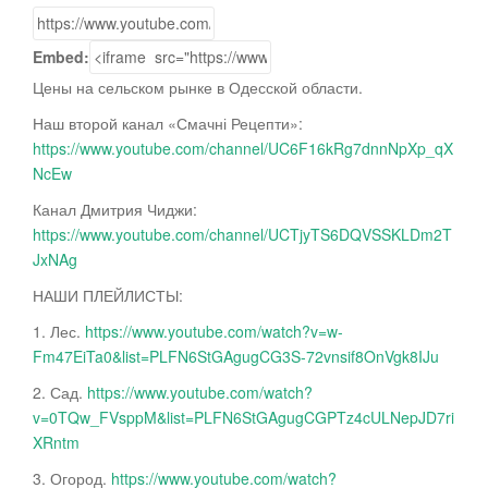
Embed:
Цены на сельском рынке в Одесской области.
Наш второй канал «Смачні Рецепти»:
https://www.youtube.com/channel/UC6F16kRg7dnnNpXp_qX
NcEw
Канал Дмитрия Чиджи:
https://www.youtube.com/channel/UCTjyTS6DQVSSKLDm2T
JxNAg
НАШИ ПЛЕЙЛИСТЫ:
1.
Лес.
https://www.youtube.com/watch?v=w-
Fm47EiTa0&list=PLFN6StGAgugCG3S-72vnsif8OnVgk8IJu
2. Сад.
https://www.youtube.com/watch?
v=0TQw_FVsppM&list=PLFN6StGAgugCGPTz4cULNepJD7ri
XRntm
3. Огород.
https://www.youtube.com/watch?