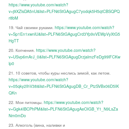
https://www.youtube.com/watch?
v=j9XZlsDA5nU&list=PLFN6StGAgugC7yodqk5H5qtCBSQPQ
r8bM
19. Чай своими руками.
https://www.youtube.com/watch?
v=Sp1En1xwnlU&list=PLFN6StGAgugCrd3Yp9xVEWpVyXtG5
HgTT
20. Копчения.
https://www.youtube.com/watch?
v=USvp6mArJ_0&list=PLFN6StGAgugDrzjalmzFeDg99lFCKw
lp0
21. 10 советов, чтобы куры неслись зимой, как летом.
https://www.youtube.com/watch?
v=05qky2IhV38&list=PLFN6StGAgugDB_Cr_PtzSVBx06D5IK
QKn
22. Мои питомцы.
https://www.youtube.com/watch?
v=Ggk4IBCPhPM&list=PLFN6StGAgugAeOIGB_Y1_N9LsZa
Nm0mDo
23. Алкоголь (вина, наливки и