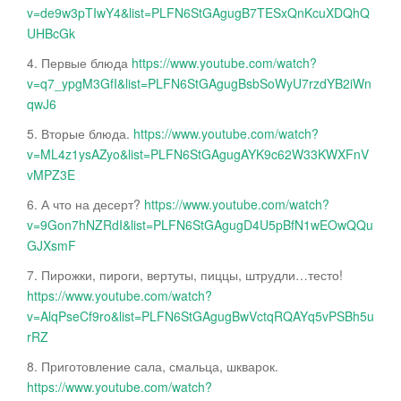
v=de9w3pTIwY4&list=PLFN6StGAgugB7TESxQnKcuXDQhQ
UHBcGk
4. Первые блюда
https://www.youtube.com/watch?
v=q7_ypgM3GfI&list=PLFN6StGAgugBsbSoWyU7rzdYB2iWn
qwJ6
5. Вторые блюда.
https://www.youtube.com/watch?
v=ML4z1ysAZyo&list=PLFN6StGAgugAYK9c62W33KWXFnV
vMPZ3E
6. А что на десерт?
https://www.youtube.com/watch?
v=9Gon7hNZRdI&list=PLFN6StGAgugD4U5pBfN1wEOwQQu
GJXsmF
7. Пирожки, пироги, вертуты, пиццы, штрудли…тесто!
https://www.youtube.com/watch?
v=AlqPseCf9ro&list=PLFN6StGAgugBwVctqRQAYq5vPSBh5u
rRZ
8. Приготовление сала, смальца, шкварок.
https://www.youtube.com/watch?