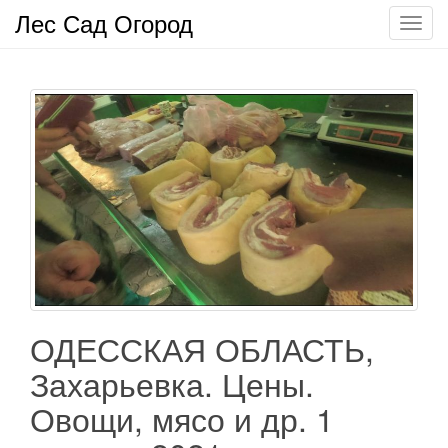
Лес Сад Огород
П
о
к
а
з
а
т
ь
/
С
к
р
ы
т
ОДЕССКАЯ ОБЛАСТЬ,
ь
Захарьевка. Цены.
н
а
Овощи, мясо и др. 1
в
и