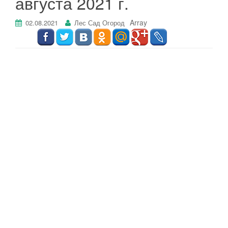
августа 2021 г.
г
а
Array
02.08.2021
Лес Сад Огород
ц
и
ю