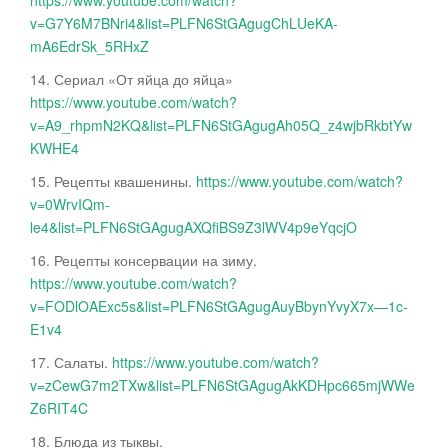
https://www.youtube.com/watch?
v=G7Y6M7BNri4&list=PLFN6StGAgugChLUeKA-
mA6EdrSk_5RHxZ
14. Сериал «От яйца до яйца»
https://www.youtube.com/watch?
v=A9_rhpmN2KQ&list=PLFN6StGAgugAh05Q_z4wjbRkbtYw
KWHE4
15. Рецепты квашенины.
https://www.youtube.com/watch?
v=0WrvIQm-
le4&list=PLFN6StGAgugAXQfiBS9Z3lWV4p9eYqcjO
16. Рецепты консервации на зиму.
https://www.youtube.com/watch?
v=FODlOAExc5s&list=PLFN6StGAgugAuyBbynYvyX7x—1c-
E1v4
17. Салаты.
https://www.youtube.com/watch?
v=zCewG7m2TXw&list=PLFN6StGAgugAkKDHpc665mjWWe
Z6RIT4C
18. Блюда из тыквы.