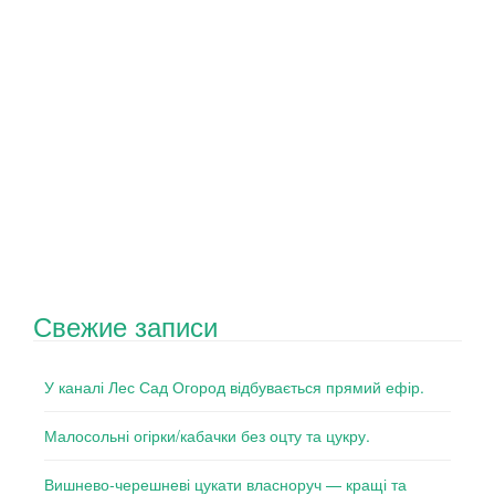
Свежие записи
У каналі Лес Сад Огород відбувається прямий ефір.
Малосольні огірки/кабачки без оцту та цукру.
Вишнево-черешневі цукати власноруч — кращі та