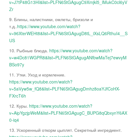
v=J7tP48G13HI&list=PLFN6StGAgugC9Xmjkl5_IMukC0cl6yV
Zr
9. Блины, налистники, омлеты, бризоли и
т.д..
https://www.youtube.com/watch?
v=96XterWEHt8&list=PLFN6StGAgugD8tL_iXsLQ6RthuI4__S
US
10. Рыбные блюда.
https://www.youtube.com/watch?
v=w4Dc81WGPR8&list=PLFN6StGAgugANfbwMaTej7ewvyM
BSo97y
11. Утки. Уход и кормление.
https://www.youtube.com/watch?
v=5aVyw5w_fQ8&list=PLFN6StGAgugDmhz8oaYJfCoHX-
FXrcT6h
12. Куры.
https://www.youtube.com/watch?
v=AipYgzjpWeM&list=PLFN6StGAgugC_BUPG8qQbxynY6AX
0-iq4
13. Ускоренный откорм цыплят. Секретный ингредиент.