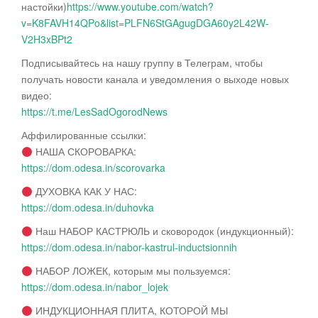
настойки)
https://www.youtube.com/watch?
v=K8FAVH14QPo&list=PLFN6StGAgugDGA60y2L42W-
V2H3xBPt2
Подписывайтесь на нашу группу в Телеграм, чтобы
получать новости канала и уведомления о выходе новых
видео:
https://t.me/LesSadOgorodNews
Аффилированные ссылки:
НАША СКОРОВАРКА:
https://dom.odesa.in/scorovarka
ДУХОВКА КАК У НАС:
https://dom.odesa.in/duhovka
Наш НАБОР КАСТРЮЛЬ и сковородок (индукционный):
https://dom.odesa.in/nabor-kastrul-inductsionnih
НАБОР ЛОЖЕК, которым мы пользуемся:
https://dom.odesa.in/nabor_lojek
ИНДУКЦИОННАЯ ПЛИТА, КОТОРОЙ МЫ