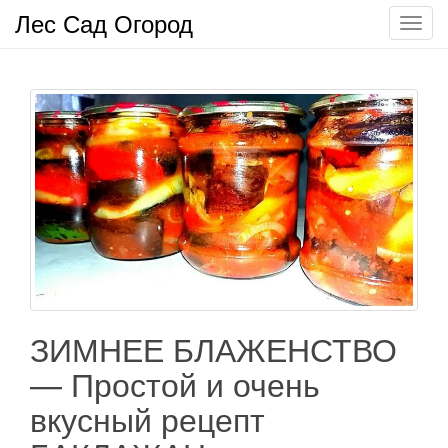
Лес Сад Огород
П
о
к
а
з
а
т
ь
/
С
к
р
ы
т
ЗИМНЕЕ БЛАЖЕНСТВО
ь
— Простой и очень
н
а
вкусный рецепт
в
и