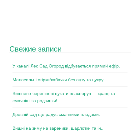
Свежие записи
У каналі Лес Сад Огород відбувається прямий ефір.
Малосольні огірки/кабачки без оцту та цукру.
Вишнево-черешневі цукати власноруч — кращі та
смачніші за родзинки!
Древній сад ще радує смачними плодами.
Вишні на зиму на вареники, шарлотки та ін..