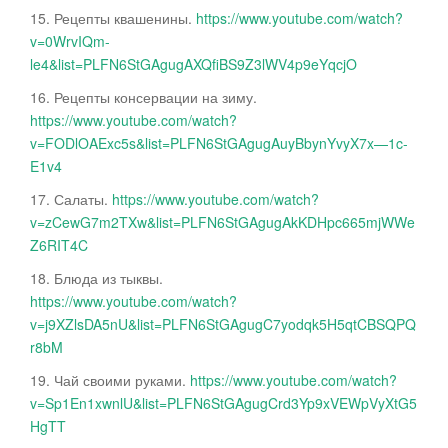
15. Рецепты квашенины.
https://www.youtube.com/watch?
v=0WrvIQm-
le4&list=PLFN6StGAgugAXQfiBS9Z3lWV4p9eYqcjO
16. Рецепты консервации на зиму.
https://www.youtube.com/watch?
v=FODlOAExc5s&list=PLFN6StGAgugAuyBbynYvyX7x—1c-
E1v4
17. Салаты.
https://www.youtube.com/watch?
v=zCewG7m2TXw&list=PLFN6StGAgugAkKDHpc665mjWWe
Z6RIT4C
18. Блюда из тыквы.
https://www.youtube.com/watch?
v=j9XZlsDA5nU&list=PLFN6StGAgugC7yodqk5H5qtCBSQPQ
r8bM
19. Чай своими руками.
https://www.youtube.com/watch?
v=Sp1En1xwnlU&list=PLFN6StGAgugCrd3Yp9xVEWpVyXtG5
HgTT