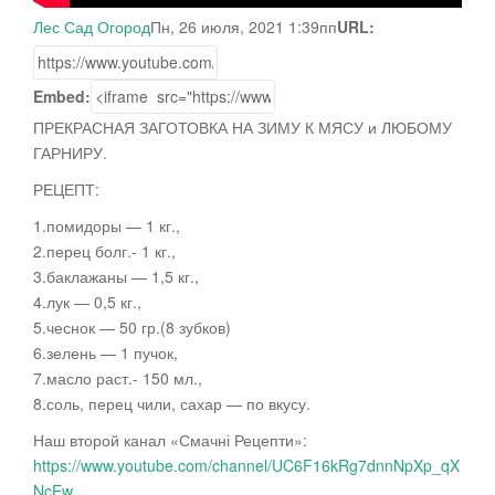
Лес Сад Огород
Пн, 26 июля, 2021 1:39пп
URL:
Embed:
ПРЕКРАСНАЯ ЗАГОТОВКА НА ЗИМУ К МЯСУ и ЛЮБОМУ
ГАРНИРУ.
РЕЦЕПТ:
1.помидоры — 1 кг.,
2.перец болг.- 1 кг.,
3.баклажаны — 1,5 кг.,
4.лук
— 0,5 кг.,
5.чеснок — 50 гр.(8 зубков)
6.зелень — 1 пучок,
7.масло раст.- 150 мл.,
8.соль, перец чили, сахар — по вкусу.
Наш второй канал «Смачні Рецепти»:
https://www.youtube.com/channel/UC6F16kRg7dnnNpXp_qX
NcEw