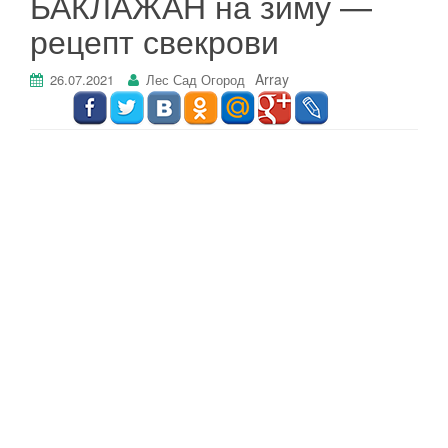
БАКЛАЖАН на зиму —
г
рецепт свекрови
а
ц
Array
26.07.2021
Лес Сад Огород
и
ю