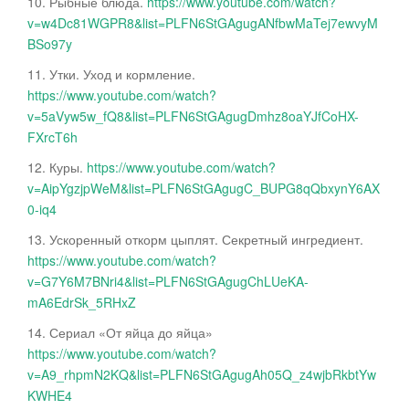
10. Рыбные блюда.
https://www.youtube.com/watch?
v=w4Dc81WGPR8&list=PLFN6StGAgugANfbwMaTej7ewvyM
BSo97y
11. Утки. Уход и кормление.
https://www.youtube.com/watch?
v=5aVyw5w_fQ8&list=PLFN6StGAgugDmhz8oaYJfCoHX-
FXrcT6h
12. Куры.
https://www.youtube.com/watch?
v=AipYgzjpWeM&list=PLFN6StGAgugC_BUPG8qQbxynY6AX
0-iq4
13. Ускоренный откорм цыплят. Секретный ингредиент.
https://www.youtube.com/watch?
v=G7Y6M7BNri4&list=PLFN6StGAgugChLUeKA-
mA6EdrSk_5RHxZ
14. Сериал «От яйца до яйца»
https://www.youtube.com/watch?
v=A9_rhpmN2KQ&list=PLFN6StGAgugAh05Q_z4wjbRkbtYw
KWHE4