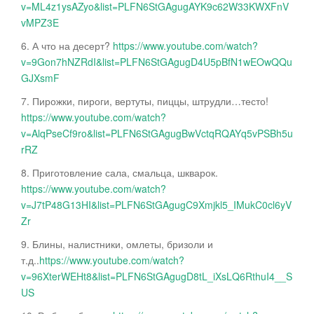
v=ML4z1ysAZyo&list=PLFN6StGAgugAYK9c62W33KWXFnV
vMPZ3E
6. А что на десерт?
https://www.youtube.com/watch?
v=9Gon7hNZRdI&list=PLFN6StGAgugD4U5pBfN1wEOwQQu
GJXsmF
7. Пирожки, пироги, вертуты, пиццы, штрудли…тесто!
https://www.youtube.com/watch?
v=AlqPseCf9ro&list=PLFN6StGAgugBwVctqRQAYq5vPSBh5u
rRZ
8. Приготовление сала, смальца, шкварок.
https://www.youtube.com/watch?
v=J7tP48G13HI&list=PLFN6StGAgugC9Xmjkl5_IMukC0cl6yV
Zr
9. Блины, налистники, омлеты, бризоли и
т.д..
https://www.youtube.com/watch?
v=96XterWEHt8&list=PLFN6StGAgugD8tL_iXsLQ6RthuI4__S
US