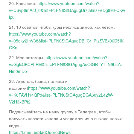
20. Копчения.
https://www.youtube.com/watch?
v=USvp6mArJ_0&list=PLFN6StGAgugDrzjalmzFeDg99lFCKw
lp0
21. 10 советов, чтобы куры неслись зимой, как летом.
https://www.youtube.com/watch?
v=05qky2IhV38&list=PLFN6StGAgugDB_Cr_PtzSVBx06D5IK
QKn
22. Мои питомцы.
https://www.youtube.com/watch?
v=Ggk4IBCPhPM&list=PLFN6StGAgugAeOIGB_Y1_N9LsZa
Nm0mDo
23. Алкоголь (вина, наливки и
настойки)
https://www.youtube.com/watch?
v=K8FAVH14QPo&list=PLFN6StGAgugDGA60y2L42W-
V2H3xBPt2
Подписывайтесь на нашу группу в Телеграм, чтобы
получать новости канала и уведомления о выходе новых
видео:
https://t.me/LesSadOgorodNews