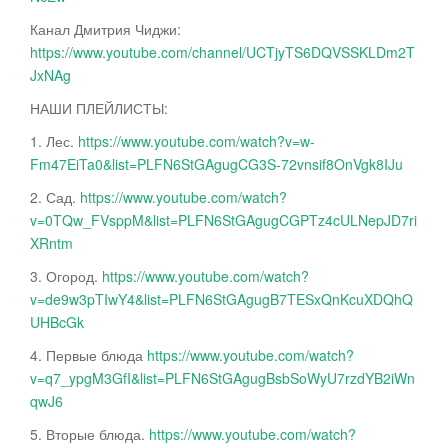
Канал Дмитрия Чиджи:
https://www.youtube.com/channel/UCTjyTS6DQVSSKLDm2T
JxNAg
НАШИ ПЛЕЙЛИСТЫ:
1. Лес.
https://www.youtube.com/watch?v=w-
Fm47EiTa0&list=PLFN6StGAgugCG3S-72vnsif8OnVgk8IJu
2. Сад.
https://www.youtube.com/watch?
v=0TQw_FVsppM&list=PLFN6StGAgugCGPTz4cULNepJD7ri
XRntm
3. Огород.
https://www.youtube.com/watch?
v=de9w3pTIwY4&list=PLFN6StGAgugB7TESxQnKcuXDQhQ
UHBcGk
4. Первые блюда
https://www.youtube.com/watch?
v=q7_ypgM3GfI&list=PLFN6StGAgugBsbSoWyU7rzdYB2iWn
qwJ6
5. Вторые блюда.
https://www.youtube.com/watch?