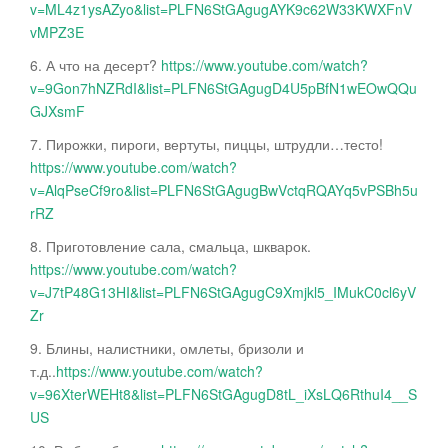
v=ML4z1ysAZyo&list=PLFN6StGAgugAYK9c62W33KWXFnV
vMPZ3E
6. А что на десерт?
https://www.youtube.com/watch?
v=9Gon7hNZRdI&list=PLFN6StGAgugD4U5pBfN1wEOwQQu
GJXsmF
7. Пирожки, пироги, вертуты, пиццы, штрудли…тесто!
https://www.youtube.com/watch?
v=AlqPseCf9ro&list=PLFN6StGAgugBwVctqRQAYq5vPSBh5u
rRZ
8. Приготовление сала, смальца, шкварок.
https://www.youtube.com/watch?
v=J7tP48G13HI&list=PLFN6StGAgugC9Xmjkl5_IMukC0cl6yV
Zr
9. Блины, налистники, омлеты, бризоли и
т.д..
https://www.youtube.com/watch?
v=96XterWEHt8&list=PLFN6StGAgugD8tL_iXsLQ6RthuI4__S
US