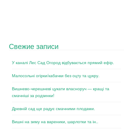
Свежие записи
У каналі Лес Сад Огород відбувається прямий ефір.
Малосольні огірки/кабачки без оцту та цукру.
Вишнево-черешневі цукати власноруч — кращі та
смачніші за родзинки!
Древній сад ще радує смачними плодами.
Вишні на зиму на вареники, шарлотки та ін..