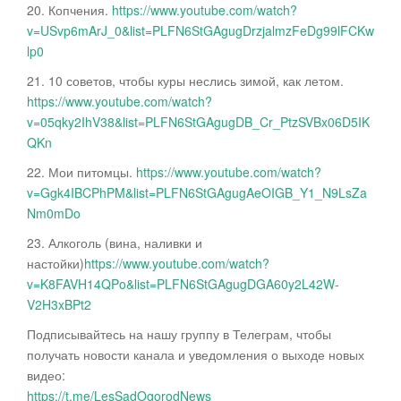
20. Копчения.
https://www.youtube.com/watch?
v=USvp6mArJ_0&list=PLFN6StGAgugDrzjalmzFeDg99lFCKw
lp0
21. 10 советов, чтобы куры неслись зимой, как летом.
https://www.youtube.com/watch?
v=05qky2IhV38&list=PLFN6StGAgugDB_Cr_PtzSVBx06D5IK
QKn
22. Мои питомцы.
https://www.youtube.com/watch?
v=Ggk4IBCPhPM&list=PLFN6StGAgugAeOIGB_Y1_N9LsZa
Nm0mDo
23. Алкоголь (вина, наливки и
настойки)
https://www.youtube.com/watch?
v=K8FAVH14QPo&list=PLFN6StGAgugDGA60y2L42W-
V2H3xBPt2
Подписывайтесь на нашу группу в Телеграм, чтобы
получать новости канала и уведомления о выходе новых
видео:
https://t.me/LesSadOgorodNews