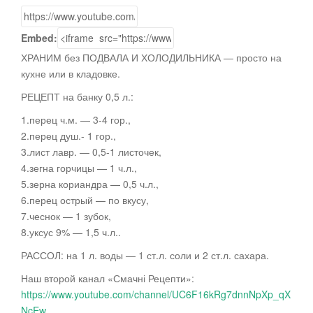
Embed:
ХРАНИМ без ПОДВАЛА И ХОЛОДИЛЬНИКА — просто на
кухне или в кладовке.
РЕЦЕПТ на банку 0,5 л.:
1.перец ч.м. — 3-4
гор.,
2.перец душ.- 1 гор.,
3.лист лавр. — 0,5-1 листочек,
4.зегна горчицы — 1 ч.л.,
5.зерна кориандра — 0,5 ч.л.,
6.перец острый — по вкусу,
7.чеснок — 1 зубок,
8.уксус 9% — 1,5 ч.л..
РАССОЛ: на 1 л. воды — 1 ст.л. соли и 2 ст.л. сахара.
Наш второй канал «Смачні Рецепти»:
https://www.youtube.com/channel/UC6F16kRg7dnnNpXp_qX
NcEw