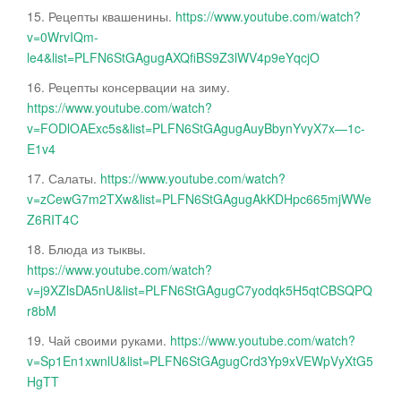
15. Рецепты квашенины.
https://www.youtube.com/watch?
v=0WrvIQm-
le4&list=PLFN6StGAgugAXQfiBS9Z3lWV4p9eYqcjO
16. Рецепты консервации на зиму.
https://www.youtube.com/watch?
v=FODlOAExc5s&list=PLFN6StGAgugAuyBbynYvyX7x—1c-
E1v4
17. Салаты.
https://www.youtube.com/watch?
v=zCewG7m2TXw&list=PLFN6StGAgugAkKDHpc665mjWWe
Z6RIT4C
18. Блюда из тыквы.
https://www.youtube.com/watch?
v=j9XZlsDA5nU&list=PLFN6StGAgugC7yodqk5H5qtCBSQPQ
r8bM
19. Чай своими руками.
https://www.youtube.com/watch?
v=Sp1En1xwnlU&list=PLFN6StGAgugCrd3Yp9xVEWpVyXtG5
HgTT