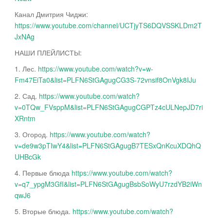
Канал Дмитрия Чиджи:
https://www.youtube.com/channel/UCTjyTS6DQVSSKLDm2T
JxNAg
НАШИ ПЛЕЙЛИСТЫ:
1. Лес.
https://www.youtube.com/watch?v=w-
Fm47EiTa0&list=PLFN6StGAgugCG3S-72vnsif8OnVgk8IJu
2. Сад.
https://www.youtube.com/watch?
v=0TQw_FVsppM&list=PLFN6StGAgugCGPTz4cULNepJD7ri
XRntm
3. Огород.
https://www.youtube.com/watch?
v=de9w3pTIwY4&list=PLFN6StGAgugB7TESxQnKcuXDQhQ
UHBcGk
4. Первые блюда
https://www.youtube.com/watch?
v=q7_ypgM3GfI&list=PLFN6StGAgugBsbSoWyU7rzdYB2iWn
qwJ6
5. Вторые блюда.
https://www.youtube.com/watch?