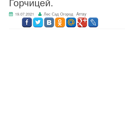
Горчицей.
г
а
Array
19.07.2021
Лес Сад Огород
ц
и
ю