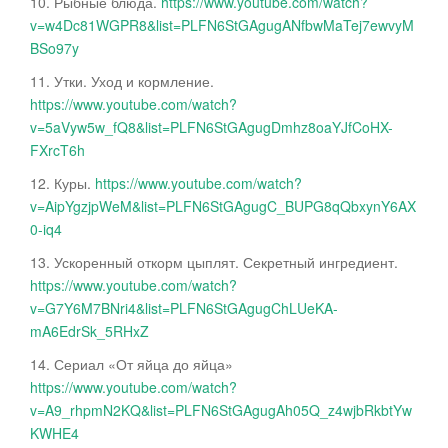
10. Рыбные блюда.
https://www.youtube.com/watch?
v=w4Dc81WGPR8&list=PLFN6StGAgugANfbwMaTej7ewvyM
BSo97y
11. Утки. Уход и кормление.
https://www.youtube.com/watch?
v=5aVyw5w_fQ8&list=PLFN6StGAgugDmhz8oaYJfCoHX-
FXrcT6h
12. Куры.
https://www.youtube.com/watch?
v=AipYgzjpWeM&list=PLFN6StGAgugC_BUPG8qQbxynY6AX
0-iq4
13. Ускоренный откорм цыплят. Секретный ингредиент.
https://www.youtube.com/watch?
v=G7Y6M7BNri4&list=PLFN6StGAgugChLUeKA-
mA6EdrSk_5RHxZ
14. Сериал «От яйца до яйца»
https://www.youtube.com/watch?
v=A9_rhpmN2KQ&list=PLFN6StGAgugAh05Q_z4wjbRkbtYw
KWHE4