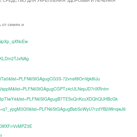
ОЕ СРЕДСТВО ДЛЯ УКРЕПЛЕНИЯ ЗДОРОВЬЯ И ЛЕЧЕНИЯ
ь от семян и
nnNpXp_qXNcEw
SSKLDm2TJxNAg
EiTa0&list=PLFN6StGAgugCG3S-72vnsif8OnVgk8IJu
_FVsppM&list=PLFN6StGAgugCGPTz4cULNepJD7riXRntm
e9w3pTIwY4&list=PLFN6StGAgugB7TESxQnKcuXDQhQUHBcGk
h?v=q7_ypgM3GfI&list=PLFN6StGAgugBsbSoWyU7rzdYB2iWnqwJ6
3KWXFnVvMPZ3E
h?