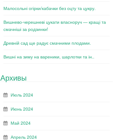
Малосольні огірки/кабачки без оцту та цукру.
Вишнево-черешневі цукати власноруч — кращі та
смачніші за родзинки!
Древній сад ще радує смачними плодами.
Вишні на зиму на вареники, шарлотки та ін..
Архивы
Июль 2024
Июнь 2024
Май 2024
Апрель 2024