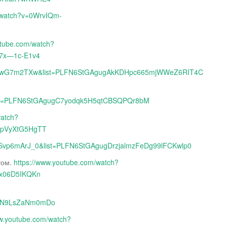
m/watch?v=0WrvIQm-
utube.com/watch?
X7x—1c-E1v4
=zCewG7m2TXw&list=PLFN6StGAgugAkKDHpc665mjWWeZ6RIT4C
&list=PLFN6StGAgugC7yodqk5H5qtCBSQPQr8bM
watch?
WpVyXtG5HgTT
=USvp6mArJ_0&list=PLFN6StGAgugDrzjalmzFeDg99lFCKwlp0
том.
https://www.youtube.com/watch?
Bx06D5IKQKn
1_N9LsZaNm0mDo
ww.youtube.com/watch?