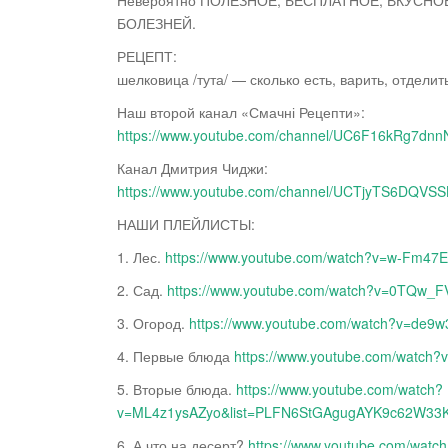
Невероятно ПОЛЕЗНОЕ, БЕСПЛАТНОЕ, ВКУСН
БОЛЕЗНЕЙ.
РЕЦЕПТ:
шелковица /тута/ — сколько есть, варить, отделит
Наш
второй канал «Смачні Рецепти»:
https://www.youtube.com/channel/UC6F16kRg7d
Канал Дмитрия Чиджи:
https://www.youtube.com/channel/UCTjyTS6DQV
НАШИ ПЛЕЙЛИСТЫ:
1. Лес.
https://www.youtube.com/watch?v=w-Fm47
2. Сад.
https://www.youtube.com/watch?v=0TQw
3. Огород.
https://www.youtube.com/watch?v=d
4. Первые блюда
https://www.youtube.com/watc
5. Вторые блюда.
https://www.youtube.com/watch?
v=ML4z1ysAZyo&list=PLFN6StGAgugAYK9c62W3
6. А что на десерт?
https://www.youtube.com/watc