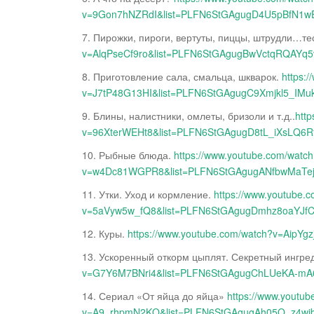
v=9Gon7hNZRdI&list=PLFN6StGAgugD4U5pBfN
7. Пирожки, пироги, вертуты, пиццы, штрудли…те
v=AlqPseCf9ro&list=PLFN6StGAgugBwVctqRQAYq
8. Приготовление сала, смальца, шкварок.
https:
v=J7tP48G13HI&list=PLFN6StGAgugC9Xmjkl5_IMu
9. Блины, налистники, омлеты, бризоли и т.д..
htt
v=96XterWEHt8&list=PLFN6StGAgugD8tL_iXsLQ6R
10. Рыбные блюда.
https://www.youtube.com/watc
v=w4Dc81WGPR8&list=PLFN6StGAgugANfbwMaTe
11. Утки. Уход и кормление.
https://www.youtube.
v=5aVyw5w_fQ8&list=PLFN6StGAgugDmhz8oaYJf
12. Куры.
https://www.youtube.com/watch?v=Aip
13. Ускоренный откорм цыплят. Секретный ингре
v=G7Y6M7BNri4&list=PLFN6StGAgugChLUeKA-mA
14. Сериал «От яйца до яйца»
https://www.youtu
v=A9_rhpmN2KQ&list=PLFN6StGAgugAh05Q_z4w