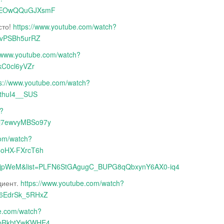
1wEOwQQuGJXsmF
сто!
https://www.youtube.com/watch?
5vPSBh5urRZ
//www.youtube.com/watch?
kC0cl6yVZr
ps://www.youtube.com/watch?
thuI4__SUS
h?
j7ewvyMBSo97y
com/watch?
CoHX-FXrcT6h
YgzjpWeM&list=PLFN6StGAgugC_BUPG8qQbxynY6AX0-iq4
диент.
https://www.youtube.com/watch?
6EdrSk_5RHxZ
be.com/watch?
jbRkbtYwKWHE4