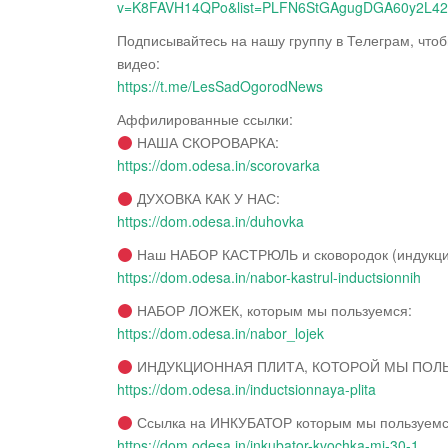
v=K8FAVH14QPo&list=PLFN6StGAgugDGA60y2L4
Подписывайтесь на нашу группу в Телеграм, что
видео:
https://t.me/LesSadOgorodNews
Аффилированные ссылки:
НАША СКОРОВАРКА:
https://dom.odesa.in/scorovarka
ДУХОВКА КАК У НАС:
https://dom.odesa.in/duhovka
Наш НАБОР КАСТРЮЛЬ и сковородок (индукци
https://dom.odesa.in/nabor-kastrul-inductsionnih
НАБОР ЛОЖЕК, которым мы пользуемся:
https://dom.odesa.in/nabor_lojek
ИНДУКЦИОННАЯ ПЛИТА, КОТОРОЙ МЫ ПОЛ
https://dom.odesa.in/inductsionnaya-plita
Ссылка на ИНКУБАТОР которым мы пользуемс
https://dom.odesa.in/inkubator-kvochka-mi-30-1