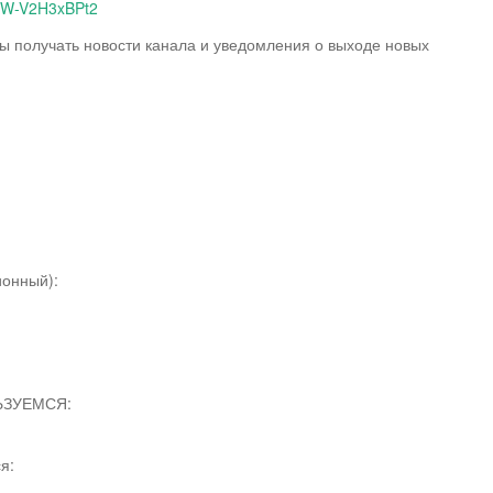
2W-V2H3xBPt2
бы получать новости канала и уведомления о выходе новых
онный):
ЬЗУЕМСЯ:
я: