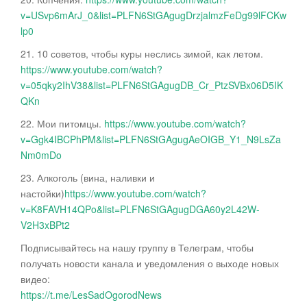
v=USvp6mArJ_0&list=PLFN6StGAgugDrzjalmzFeDg99lFCKw
lp0
21. 10 советов, чтобы куры неслись зимой, как летом.
https://www.youtube.com/watch?
v=05qky2IhV38&list=PLFN6StGAgugDB_Cr_PtzSVBx06D5IK
QKn
22. Мои питомцы.
https://www.youtube.com/watch?
v=Ggk4IBCPhPM&list=PLFN6StGAgugAeOIGB_Y1_N9LsZa
Nm0mDo
23. Алкоголь (вина, наливки и
настойки)
https://www.youtube.com/watch?
v=K8FAVH14QPo&list=PLFN6StGAgugDGA60y2L42W-
V2H3xBPt2
Подписывайтесь на нашу группу в Телеграм, чтобы
получать новости канала и уведомления о выходе новых
видео:
https://t.me/LesSadOgorodNews