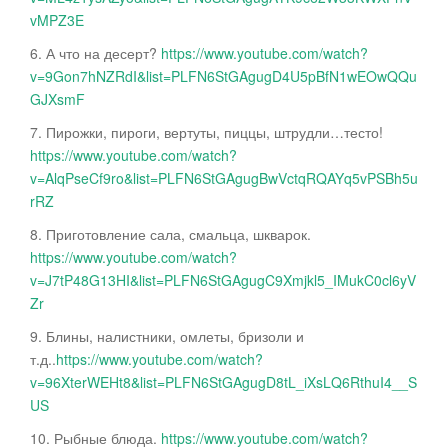
vMPZ3E
6. А что на десерт?
https://www.youtube.com/watch?
v=9Gon7hNZRdI&list=PLFN6StGAgugD4U5pBfN1wEOwQQu
GJXsmF
7. Пирожки, пироги, вертуты, пиццы, штрудли…тесто!
https://www.youtube.com/watch?
v=AlqPseCf9ro&list=PLFN6StGAgugBwVctqRQAYq5vPSBh5u
rRZ
8. Приготовление сала, смальца, шкварок.
https://www.youtube.com/watch?
v=J7tP48G13HI&list=PLFN6StGAgugC9Xmjkl5_IMukC0cl6yV
Zr
9. Блины, налистники, омлеты, бризоли и
т.д..
https://www.youtube.com/watch?
v=96XterWEHt8&list=PLFN6StGAgugD8tL_iXsLQ6RthuI4__S
US
10. Рыбные блюда.
https://www.youtube.com/watch?