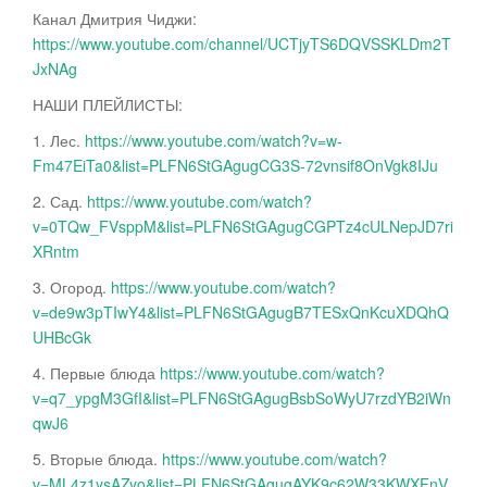
Канал Дмитрия Чиджи:
https://www.youtube.com/channel/UCTjyTS6DQVSSKLDm2T
JxNAg
НАШИ ПЛЕЙЛИСТЫ:
1. Лес.
https://www.youtube.com/watch?v=w-
Fm47EiTa0&list=PLFN6StGAgugCG3S-72vnsif8OnVgk8IJu
2. Сад.
https://www.youtube.com/watch?
v=0TQw_FVsppM&list=PLFN6StGAgugCGPTz4cULNepJD7ri
XRntm
3. Огород.
https://www.youtube.com/watch?
v=de9w3pTIwY4&list=PLFN6StGAgugB7TESxQnKcuXDQhQ
UHBcGk
4. Первые блюда
https://www.youtube.com/watch?
v=q7_ypgM3GfI&list=PLFN6StGAgugBsbSoWyU7rzdYB2iWn
qwJ6
5. Вторые блюда.
https://www.youtube.com/watch?
v=ML4z1ysAZyo&list=PLFN6StGAgugAYK9c62W33KWXFnV