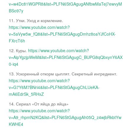
v=w4Dc81WGPR8&list=PLFN6StGAgugANfbwMaTej7ewvyM
BSo97y
11. Утки. Уход и кормление.
https://www.youtube.com/watch?
v=5aVyw5w_fQ8&list=PLFN6StGAgugDmhz8oaYJfCoHX-
FXrcT6h
12. Куры.
https://www.youtube.com/watch?
v=AipYgzjpWeM&list=PLFN6StGAgugC_BUPG8qQbxynY6AX
0-iq4
13. Ускоренный откорм цыплят. Секретный ингредиент.
https://www.youtube.com/watch?
v=G7Y6M7BNri4&list=PLFN6StGAgugChLUeKA-
mA6EdrSk_5RHxZ
14. Сериал «От яйца до яйца»
https://www.youtube.com/watch?
v=A9_rhpmN2KQ&list=PLFN6StGAgugAh05Q_z4wjbRkbtYw
KWHE4