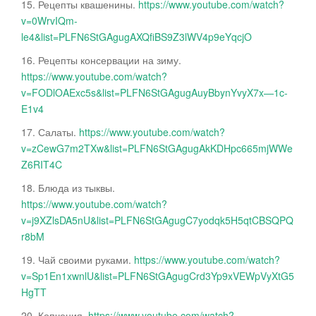
15. Рецепты квашенины.
https://www.youtube.com/watch?
v=0WrvIQm-
le4&list=PLFN6StGAgugAXQfiBS9Z3lWV4p9eYqcjO
16. Рецепты консервации на зиму.
https://www.youtube.com/watch?
v=FODlOAExc5s&list=PLFN6StGAgugAuyBbynYvyX7x—1c-
E1v4
17. Салаты.
https://www.youtube.com/watch?
v=zCewG7m2TXw&list=PLFN6StGAgugAkKDHpc665mjWWe
Z6RIT4C
18. Блюда из тыквы.
https://www.youtube.com/watch?
v=j9XZlsDA5nU&list=PLFN6StGAgugC7yodqk5H5qtCBSQPQ
r8bM
19. Чай своими руками.
https://www.youtube.com/watch?
v=Sp1En1xwnlU&list=PLFN6StGAgugCrd3Yp9xVEWpVyXtG5
HgTT
20. Копчения.
https://www.youtube.com/watch?