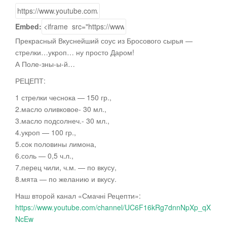
Embed:
Прекрасный Вкуснейший соус из Бросового сырья —
стрелки…укроп… ну просто Даром!
А Поле-зны-ы-й…
РЕЦЕПТ:
1 стрелки чеснока — 150 гр.,
2.масло оливковое- 30 мл.,
3.масло
подсолнеч.- 30 мл.,
4.укроп — 100 гр.,
5.сок половины лимона,
6.соль — 0,5 ч.л.,
7.перец чили, ч.м. — по вкусу,
8.мята — по желанию и вкусу.
Наш второй канал «Смачні Рецепти»:
https://www.youtube.com/channel/UC6F16kRg7dnnNpXp_qX
NcEw