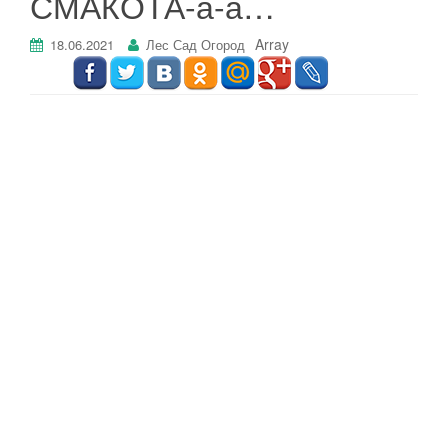
СМАКОТА-а-а…
г
а
Array
18.06.2021
Лес Сад Огород
ц
и
ю