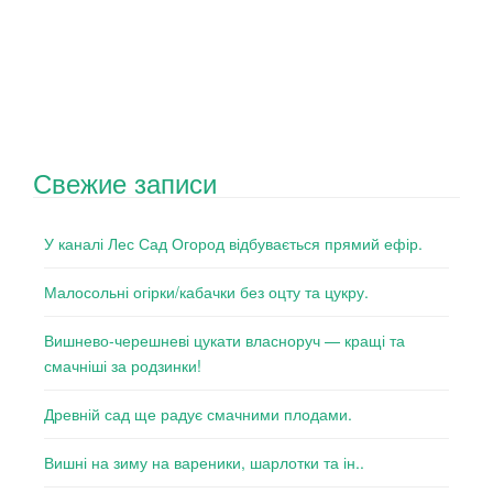
Свежие записи
У каналі Лес Сад Огород відбувається прямий ефір.
Малосольні огірки/кабачки без оцту та цукру.
Вишнево-черешневі цукати власноруч — кращі та
смачніші за родзинки!
Древній сад ще радує смачними плодами.
Вишні на зиму на вареники, шарлотки та ін..