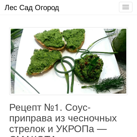
Лес Сад Огород
П
о
к
а
з
а
т
ь
/
С
к
р
ы
т
Рецепт №1. Соус-
ь
приправа из чесночных
н
а
стрелок и УКРОПа —
в
и